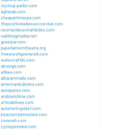
tsutsuji-parkin.com
agharab.com
cheapammousa.com
thepositiveladiessoccerclub.com
recetasdecocinafaciles.com
naildesignsidea.net
greatpai.com
paperlanterntheatre.org
freeworshipnetwork.com
watercraftllc.com
abourge.com
afiliixs.com
alharammallz.com
americanbulletins.com
asespares.com
arabianstime.com
atticabblues.com
autometropolist.com
beautycreamreview.com
coinmoh.com
cyclopsreview.com