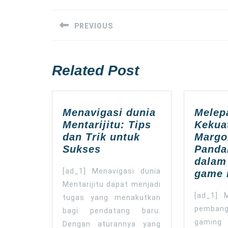
Post
navigation
PREVIOUS
Previous
post:
Related Post
Menavigasi dunia
Melep
Mentarijitu: Tips
Kekua
dan Trik untuk
Margo
Menavigasi
Sukses
Panda
dunia
dalam
[ad_1] Menavigasi dunia
Mentarijitu:
game 
Tips
Mentarijitu dapat menjadi
[ad_1] 
dan
tugas yang menakutkan
Trik
pemba
bagi pendatang baru.
untuk
gamin
Dengan aturannya yang