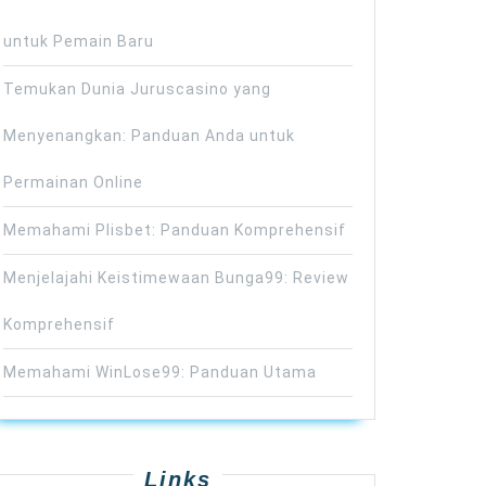
untuk Pemain Baru
Temukan Dunia Juruscasino yang
Menyenangkan: Panduan Anda untuk
Permainan Online
Memahami Plisbet: Panduan Komprehensif
Menjelajahi Keistimewaan Bunga99: Review
Komprehensif
Memahami WinLose99: Panduan Utama
Links