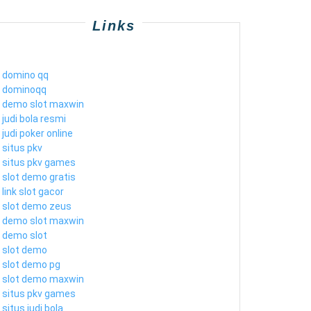
Links
domino qq
dominoqq
demo slot maxwin
judi bola resmi
judi poker online
situs pkv
situs pkv games
slot demo gratis
link slot gacor
slot demo zeus
demo slot maxwin
demo slot
slot demo
slot demo pg
slot demo maxwin
situs pkv games
situs judi bola