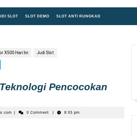
UDI SLOT
SLOT DEMO
SLOT ANTI RUNGKAD
 X500 Hari Ini
Judi Slot
 Teknologi Pencocokan
admin@theprimeinfographics.com
cs.com
|
0 Comment
|
8:05 pm