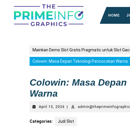
Skip
to
content
HOME
J
Mainkan Demo Slot Gratis Pragmatic untuk Slot Gacor
Colowin: Masa Depan Teknologi Pencocokan Warna
Colowin: Masa Depan
Warna
April
April 15, 2026
|
admin@theprimeinfographi
15,
2026
Categories:
Judi Slot