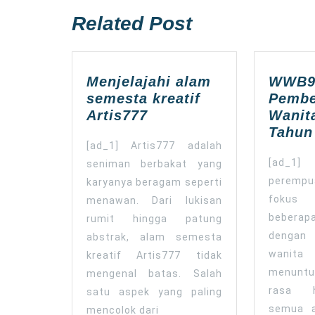
Related Post
Menjelajahi alam
WWB9:
semesta kreatif
Pembe
Menjelajahi
Artis777
Wanita
alam
Tahun 
[ad_1] Artis777 adalah
semesta
[ad_1]
kreatif
seniman berbakat yang
Artis777
perempu
karyanya beragam seperti
fokus
menawan. Dari lukisan
beberapa
rumit hingga patung
dengan 
abstrak, alam semesta
wanita
kreatif Artis777 tidak
menuntu
mengenal batas. Salah
rasa 
satu aspek yang paling
semua a
mencolok dari