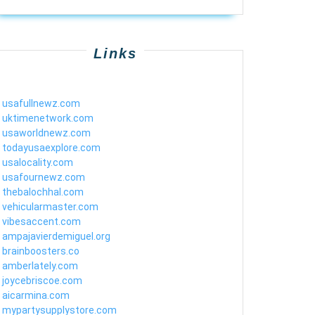
Links
usafullnewz.com
uktimenetwork.com
usaworldnewz.com
todayusaexplore.com
usalocality.com
usafournewz.com
thebalochhal.com
vehicularmaster.com
vibesaccent.com
ampajavierdemiguel.org
brainboosters.co
amberlately.com
joycebriscoe.com
aicarmina.com
mypartysupplystore.com