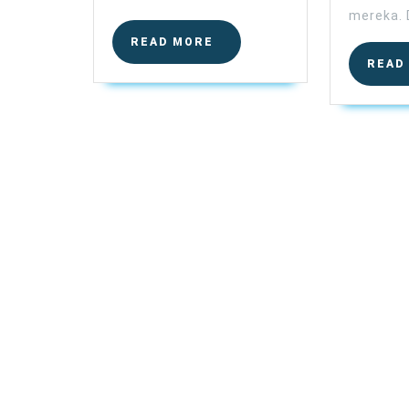
mereka. 
READ
READ MORE
MORE
READ