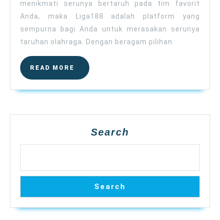
Olahraga
menikmati serunya bertaruh pada tim favorit
dengan
Anda, maka Liga188 adalah platform yang
Liga188
sempurna bagi Anda untuk merasakan serunya
taruhan olahraga. Dengan beragam pilihan
READ
READ MORE
MORE
Search
Search