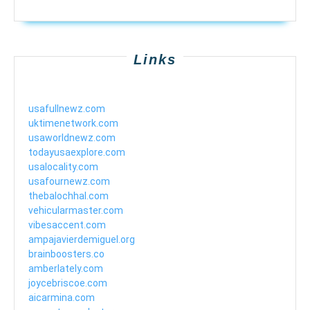
Links
usafullnewz.com
uktimenetwork.com
usaworldnewz.com
todayusaexplore.com
usalocality.com
usafournewz.com
thebalochhal.com
vehicularmaster.com
vibesaccent.com
ampajavierdemiguel.org
brainboosters.co
amberlately.com
joycebriscoe.com
aicarmina.com