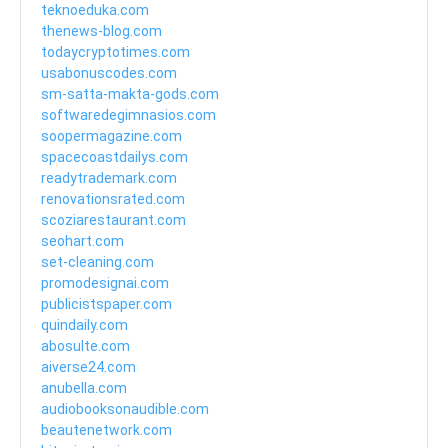
teknoeduka.com
thenews-blog.com
todaycryptotimes.com
usabonuscodes.com
sm-satta-makta-gods.com
softwaredegimnasios.com
soopermagazine.com
spacecoastdailys.com
readytrademark.com
renovationsrated.com
scoziarestaurant.com
seohart.com
set-cleaning.com
promodesignai.com
publicistspaper.com
quindaily.com
abosulte.com
aiverse24.com
anubella.com
audiobooksonaudible.com
beautenetwork.com