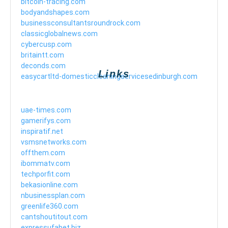
bitcoin-tracing.com
bodyandshapes.com
businessconsultantsroundrock.com
classicglobalnews.com
cybercusp.com
britaintt.com
deconds.com
Links
easycartltd-domesticcleaningservicesedinburgh.com
uae-times.com
gamerifys.com
inspiratif.net
vsmsnetworks.com
offthem.com
ibommatv.com
techporfit.com
bekasionline.com
nbusinessplan.com
greenlife360.com
cantshoutitout.com
expressufabet.biz