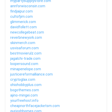
mypartysupplystore.com
annforwisconsin.com
findjaipur.com
cultofjim.com
glimmerick.com
davidfollett.com
newcollegebeat.com
reverbnewyork.com
skinmerch.com
usvisaforum.com
bestmovierulz.com
jagalchi-trade.com
loopersound.com
minapenelope.com
justicereformalliance.com
cryptoglax.com
ohiohobbyplus.com
bogothemes.com
ajino-mingei.com
yourfreehost.info
cheapnorthfacejacketsm.com
gurjoshhomes.com