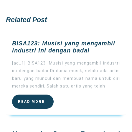
Previous
Next
post:
post:
Related Post
BISA123: Musisi yang mengambil
BISA123:
industri ini dengan badai
Musisi
[ad_1] BISA123: Musisi yang mengambil industri
yang
mengambil
ini dengan badai Di dunia musik, selalu ada artis
industri
baru yang muncul dan membuat nama untuk diri
ini
mereka sendiri. Salah satu artis yang telah
dengan
badai
READ
READ MORE
MORE