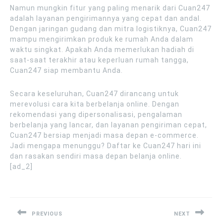
Namun mungkin fitur yang paling menarik dari Cuan247
adalah layanan pengirimannya yang cepat dan andal.
Dengan jaringan gudang dan mitra logistiknya, Cuan247
mampu mengirimkan produk ke rumah Anda dalam
waktu singkat. Apakah Anda memerlukan hadiah di
saat-saat terakhir atau keperluan rumah tangga,
Cuan247 siap membantu Anda.
Secara keseluruhan, Cuan247 dirancang untuk
merevolusi cara kita berbelanja online. Dengan
rekomendasi yang dipersonalisasi, pengalaman
berbelanja yang lancar, dan layanan pengiriman cepat,
Cuan247 bersiap menjadi masa depan e-commerce.
Jadi mengapa menunggu? Daftar ke Cuan247 hari ini
dan rasakan sendiri masa depan belanja online.
[ad_2]
Post
navigation
PREVIOUS
NEXT