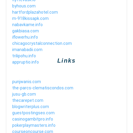
byhous.com
hartfordplazahotel.com
m-918kissapk.com
nabavkame.info
gakbiasa.com
iflowerhu.info
chicagocrystalconnection.com
imanabadii.com
trilipohu.info
Links
appruptio.info
punjwanis.com
the-parcs-clematiscondos.com
jusu-gb.com
thecarepet.com
blogwriterplus.com
guestpostingseo.com
casinogambitpro.info
pokerplaymasters.info
courseoncourse.com