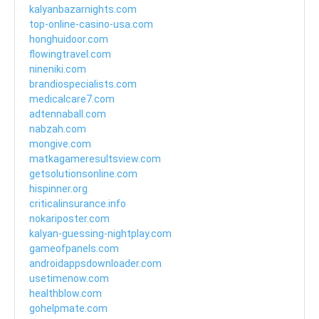
kalyanbazarnights.com
top-online-casino-usa.com
honghuidoor.com
flowingtravel.com
nineniki.com
brandiospecialists.com
medicalcare7.com
adtennaball.com
nabzah.com
mongive.com
matkagameresultsview.com
getsolutionsonline.com
hispinner.org
criticalinsurance.info
nokariposter.com
kalyan-guessing-nightplay.com
gameofpanels.com
androidappsdownloader.com
usetimenow.com
healthblow.com
gohelpmate.com