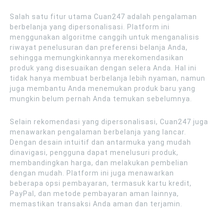
Salah satu fitur utama Cuan247 adalah pengalaman
berbelanja yang dipersonalisasi. Platform ini
menggunakan algoritme canggih untuk menganalisis
riwayat penelusuran dan preferensi belanja Anda,
sehingga memungkinkannya merekomendasikan
produk yang disesuaikan dengan selera Anda. Hal ini
tidak hanya membuat berbelanja lebih nyaman, namun
juga membantu Anda menemukan produk baru yang
mungkin belum pernah Anda temukan sebelumnya.
Selain rekomendasi yang dipersonalisasi, Cuan247 juga
menawarkan pengalaman berbelanja yang lancar.
Dengan desain intuitif dan antarmuka yang mudah
dinavigasi, pengguna dapat menelusuri produk,
membandingkan harga, dan melakukan pembelian
dengan mudah. Platform ini juga menawarkan
beberapa opsi pembayaran, termasuk kartu kredit,
PayPal, dan metode pembayaran aman lainnya,
memastikan transaksi Anda aman dan terjamin.