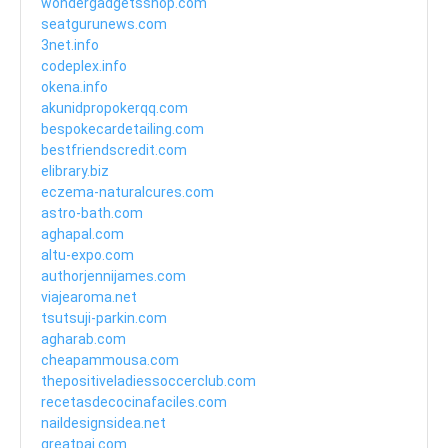
wondergadgetsshop.com
seatgurunews.com
3net.info
codeplex.info
okena.info
akunidpropokerqq.com
bespokecardetailing.com
bestfriendscredit.com
elibrary.biz
eczema-naturalcures.com
astro-bath.com
aghapal.com
altu-expo.com
authorjennijames.com
viajearoma.net
tsutsuji-parkin.com
agharab.com
cheapammousa.com
thepositiveladiessoccerclub.com
recetasdecocinafaciles.com
naildesignsidea.net
greatpai.com