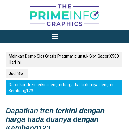
Skip
to
content
Open
Button
Mainkan Demo Slot Gratis Pragmatic untuk Slot Gacor X500
Hari Ini
Judi Slot
Dapatkan tren terkini dengan harga tiada duanya dengan
Kembang123
Dapatkan tren terkini dengan
harga tiada duanya dengan
Kembang123