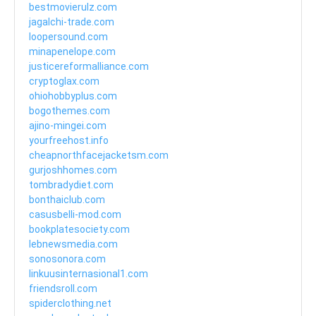
bestmovierulz.com
jagalchi-trade.com
loopersound.com
minapenelope.com
justicereformalliance.com
cryptoglax.com
ohiohobbyplus.com
bogothemes.com
ajino-mingei.com
yourfreehost.info
cheapnorthfacejacketsm.com
gurjoshhomes.com
tombradydiet.com
bonthaiclub.com
casusbelli-mod.com
bookplatesociety.com
lebnewsmedia.com
sonosonora.com
linkuusinternasional1.com
friendsroll.com
spiderclothing.net