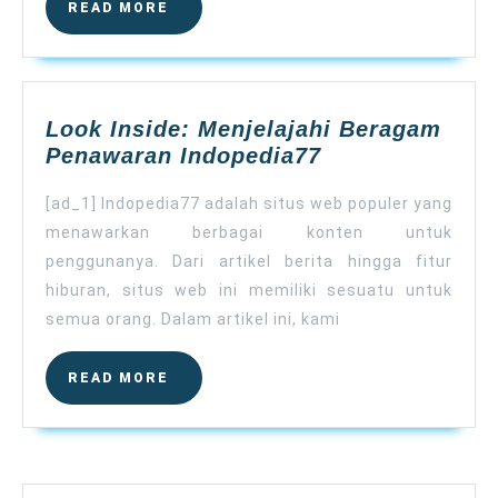
READ
READ MORE
MORE
Look Inside: Menjelajahi Beragam
Look
Penawaran Indopedia77
Inside:
[ad_1] Indopedia77 adalah situs web populer yang
Menjelajahi
Beragam
menawarkan berbagai konten untuk
Penawaran
penggunanya. Dari artikel berita hingga fitur
Indopedia77
hiburan, situs web ini memiliki sesuatu untuk
semua orang. Dalam artikel ini, kami
READ
READ MORE
MORE