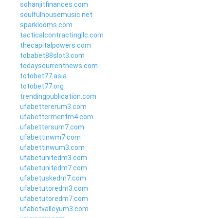
sohanjitfinances.com
soulfulhousemusic.net
sparklooms.com
tacticalcontractingllc.com
thecapitalpowers.com
tobabet88slot3.com
todayscurrentnews.com
totobet77.asia
totobet77.org
trendingpublication.com
ufabettererum3.com
ufabettermentm4.com
ufabettersum7.com
ufabettinwm7.com
ufabettinwum3.com
ufabetunitedm3.com
ufabetunitedm7.com
ufabetuskedm7.com
ufabetutoredm3.com
ufabetutoredm7.com
ufabetvalleyum3.com