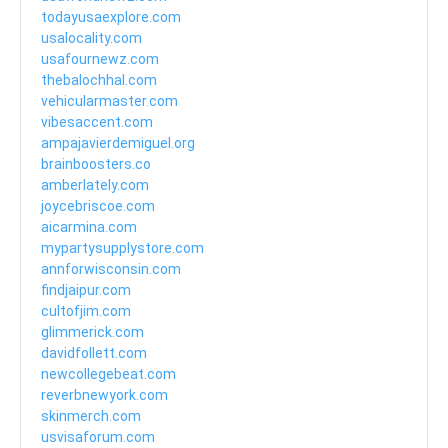
todayusaexplore.com
usalocality.com
usafournewz.com
thebalochhal.com
vehicularmaster.com
vibesaccent.com
ampajavierdemiguel.org
brainboosters.co
amberlately.com
joycebriscoe.com
aicarmina.com
mypartysupplystore.com
annforwisconsin.com
findjaipur.com
cultofjim.com
glimmerick.com
davidfollett.com
newcollegebeat.com
reverbnewyork.com
skinmerch.com
usvisaforum.com