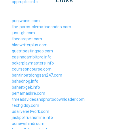
Links
appruptio.info
punjwanis.com
the-parcs-clematiscondos.com
jusu-gb.com
thecarepet.com
blogwriterplus.com
guestpostingseo.com
casinogambitpro.info
pokerplaymasters.info
courseoncourse.com
bantinbatdongsan247.com
bahednog.info
bahenxgek.info
pertamaskre.com
threadsvideoandphotodownloader.com
techgiddy.com
usalivenetwork.com
jackpotrushonline.info
ucnewshindi.com