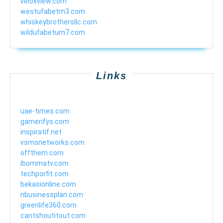
veloxview.com
westufabetm3.com
whiskeybrothersllc.com
wildufabetum7.com
Links
uae-times.com
gamerifys.com
inspiratif.net
vsmsnetworks.com
offthem.com
ibommatv.com
techporfit.com
bekasionline.com
nbusinessplan.com
greenlife360.com
cantshoutitout.com