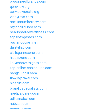
progameofbrands.com
qbreview.org
servicewueste.org
zippyrevs.com
matkanumbernow.com
myjobcirculars.com
healthmoreoverfitness.com
topslotxgames.com
routerloggnet.net
dantella6.com
slotsgamesone.com
hispinzone.com
kalyanbazarnights.com
top-online-casino-usa.com
honghuidoor.com
flowingtravel.com
nineniki.com
brandiospecialists.com
medicalcare7.com
adtennaball.com
nabzah.com
mongive.com