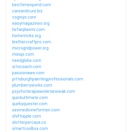
besttimespend.com
careandcure.biz
cogniyo.com
easymagazines.org
hirfanjilasmi.com
hometricks.org
leathercraftpro.com
microgridpower.org
mixiqo.com
needglobe.com
ortocoach.com
passionawe.com
pittsburghpaintingprofessionals.com
plumberryworks.com
psychoterapiawioletanowak.com
quickultimate.com
quirkyquester.com
sexmedicineformen.com
shiftripple.com
slotterpercaya.co
smartcoolbox.com