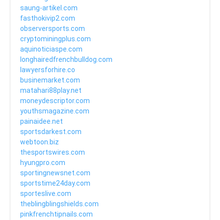
saung-artikel.com
fasthokivip2.com
observersports.com
cryptominingplus.com
aquinoticiaspe.com
longhairedfrenchbulldog.com
lawyersforhire.co
businemarket.com
matahari88play.net
moneydescriptor.com
youthsmagazine.com
painaidee.net
sportsdarkest.com
webtoon.biz
thesportswires.com
hyungpro.com
sportingnewsnet.com
sportstime24day.com
sporteslive.com
theblingblingshields.com
pinkfrenchtipnails.com