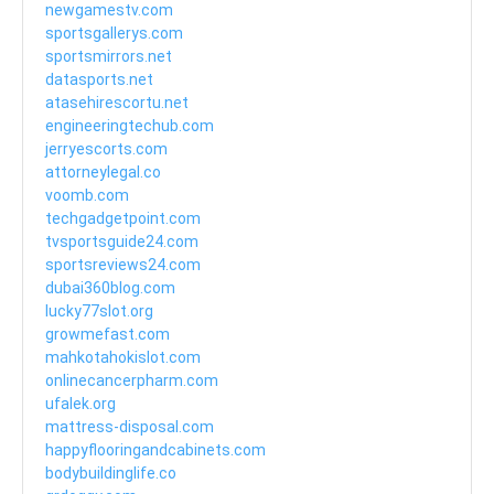
newgamestv.com
sportsgallerys.com
sportsmirrors.net
datasports.net
atasehirescortu.net
engineeringtechub.com
jerryescorts.com
attorneylegal.co
voomb.com
techgadgetpoint.com
tvsportsguide24.com
sportsreviews24.com
dubai360blog.com
lucky77slot.org
growmefast.com
mahkotahokislot.com
onlinecancerpharm.com
ufalek.org
mattress-disposal.com
happyflooringandcabinets.com
bodybuildinglife.co