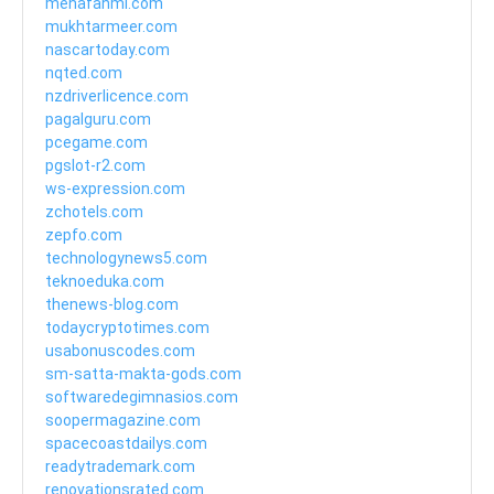
menafahmi.com
mukhtarmeer.com
nascartoday.com
nqted.com
nzdriverlicence.com
pagalguru.com
pcegame.com
pgslot-r2.com
ws-expression.com
zchotels.com
zepfo.com
technologynews5.com
teknoeduka.com
thenews-blog.com
todaycryptotimes.com
usabonuscodes.com
sm-satta-makta-gods.com
softwaredegimnasios.com
soopermagazine.com
spacecoastdailys.com
readytrademark.com
renovationsrated.com