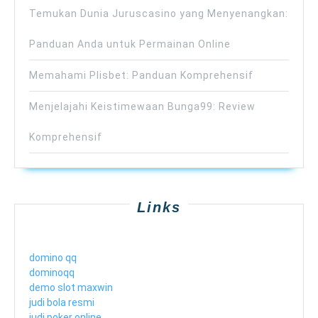
Temukan Dunia Juruscasino yang Menyenangkan:
Panduan Anda untuk Permainan Online
Memahami Plisbet: Panduan Komprehensif
Menjelajahi Keistimewaan Bunga99: Review
Komprehensif
Links
domino qq
dominoqq
demo slot maxwin
judi bola resmi
judi poker online