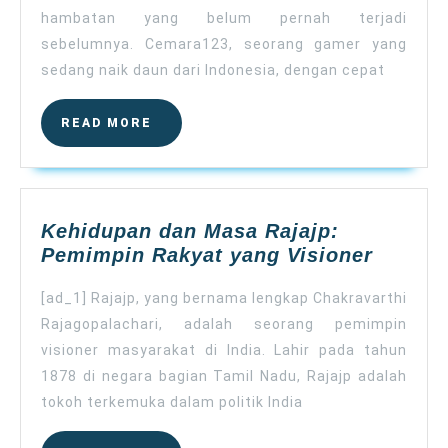
di
hambatan yang belum pernah terjadi
industri
sebelumnya. Cemara123, seorang gamer yang
ini
sedang naik daun dari Indonesia, dengan cepat
READ
READ MORE
MORE
Kehidupan dan Masa Rajajp:
Kehidu
Pemimpin Rakyat yang Visioner
dan
[ad_1] Rajajp, yang bernama lengkap Chakravarthi
Masa
Rajajp:
Rajagopalachari, adalah seorang pemimpin
Pemim
visioner masyarakat di India. Lahir pada tahun
Rakyat
1878 di negara bagian Tamil Nadu, Rajajp adalah
yang
tokoh terkemuka dalam politik India
Visione