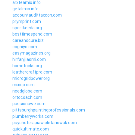
arxteamio.info
getalexio.info
accountaudittaxcon.com
prymprint.com
sportkeeda.org
besttimespend.com
careandcure.biz
cogniyo.com
easymagazines.org
hirfanjilasmi.com
hometricks.org
leathercraftpro.com
microgridpower.org
mixiqo.com
needglobe.com
ortocoach.com
passionawe.com
pittsburghpaintingprofessionals.com
plumberryworks.com
psychoterapiawioletanowak.com
quickultimate.com