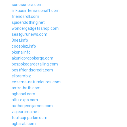
sonosonora.com
linkuusinternasional1.com
friendsroll.com
spiderclothing.net
wondergadgetsshop.com
seatgurunews.com
3net.info
codeplex.info
okena.info
akunidpropokerqq.com
bespokecardetailing.com
bestfriendscredit.com
elibrary.biz
eczema-naturalcures.com
astro-bath.com
aghapal.com
altu-expo.com
authorjennijames.com
viajearoma.net
tsutsuji-parkin.com
agharab.com