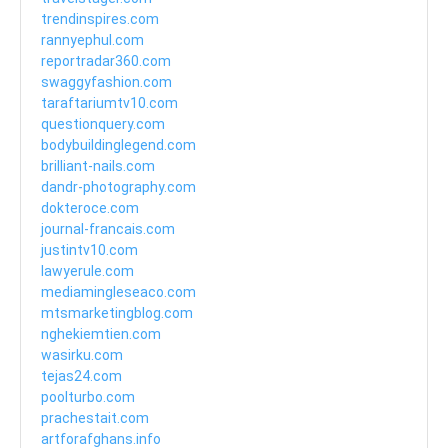
trendinspires.com
rannyephul.com
reportradar360.com
swaggyfashion.com
taraftariumtv10.com
questionquery.com
bodybuildinglegend.com
brilliant-nails.com
dandr-photography.com
dokteroce.com
journal-francais.com
justintv10.com
lawyerule.com
mediamingleseaco.com
mtsmarketingblog.com
nghekiemtien.com
wasirku.com
tejas24.com
poolturbo.com
prachestait.com
artforafghans.info