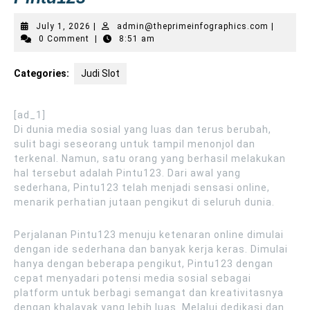
July
admin@th
July 1, 2026
|
admin@theprimeinfographics.com
|
1,
0 Comment
|
8:51 am
2026
Categories:
Judi Slot
[ad_1]
Di dunia media sosial yang luas dan terus berubah,
sulit bagi seseorang untuk tampil menonjol dan
terkenal. Namun, satu orang yang berhasil melakukan
hal tersebut adalah Pintu123. Dari awal yang
sederhana, Pintu123 telah menjadi sensasi online,
menarik perhatian jutaan pengikut di seluruh dunia.
Perjalanan Pintu123 menuju ketenaran online dimulai
dengan ide sederhana dan banyak kerja keras. Dimulai
hanya dengan beberapa pengikut, Pintu123 dengan
cepat menyadari potensi media sosial sebagai
platform untuk berbagi semangat dan kreativitasnya
dengan khalayak yang lebih luas. Melalui dedikasi dan