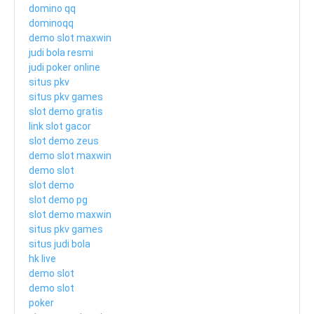
domino qq
dominoqq
demo slot maxwin
judi bola resmi
judi poker online
situs pkv
situs pkv games
slot demo gratis
link slot gacor
slot demo zeus
demo slot maxwin
demo slot
slot demo
slot demo pg
slot demo maxwin
situs pkv games
situs judi bola
hk live
demo slot
demo slot
poker