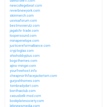
davidfollett.com
newcollegebeat.com
reverbnewyork.com
skinmerch.com
usvisaforum.com
bestmovierulz.com
jagalchi-trade.com
loopersound.com
minapenelope.com
justicereformalliance.com
cryptoglax.com
ohiohobbyplus.com
bogothemes.com
ajino-mingei.com
yourfreehost.info
cheapnorthfacejacketsm.com
gurjoshhomes.com
tombradydiet.com
bonthaiclub.com
casusbelli-mod.com
bookplatesociety.com
lebnewsmedia.com