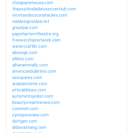
cheapammousa.com
thepositiveladiessoccerclub.com
recetasdecocinafaciles.com
naildesignsidea.net
greatpai.com
paperlanterntheatre.org
freeworshipnetwork.com
watercraftllc.com
abourge.com
afiliixs.com
alharammallz.com
americanbulletins.com
asespares.com
arabianstime.com
atticabblues.com
autometropolist.com
beautycreamreview.com
coinmoh.com
cyclopsreview.com
dattgen.com
didoivatnang.com