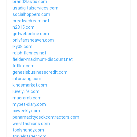
brand2lastio.com
usadigitalservices.com
socialhoppers.com
creativedream.net
n2315.com
getwebonline.com
onlyfansheaven.com
lky08.com
ralph-fiennes.net
fielder-maximum-discount.net
fitfllex.com
genesisbusinesscredit.com
inforuang.com
kindsmarket.com
luvelylife.com
macramb.com
mypet-diary.com
oxweekly.com
panamacitydeckcontractors.com
westfashions.com
toolshandy.com
travelstager.com