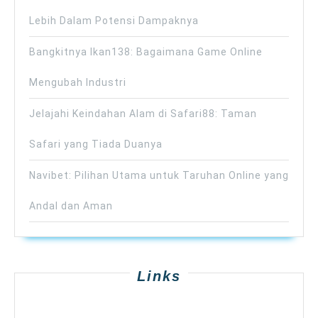
Lebih Dalam Potensi Dampaknya
Bangkitnya Ikan138: Bagaimana Game Online
Mengubah Industri
Jelajahi Keindahan Alam di Safari88: Taman
Safari yang Tiada Duanya
Navibet: Pilihan Utama untuk Taruhan Online yang
Andal dan Aman
Links