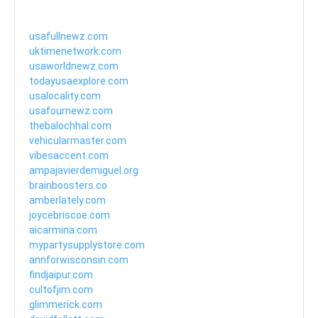
usafullnewz.com
uktimenetwork.com
usaworldnewz.com
todayusaexplore.com
usalocality.com
usafournewz.com
thebalochhal.com
vehicularmaster.com
vibesaccent.com
ampajavierdemiguel.org
brainboosters.co
amberlately.com
joycebriscoe.com
aicarmina.com
mypartysupplystore.com
annforwisconsin.com
findjaipur.com
cultofjim.com
glimmerick.com