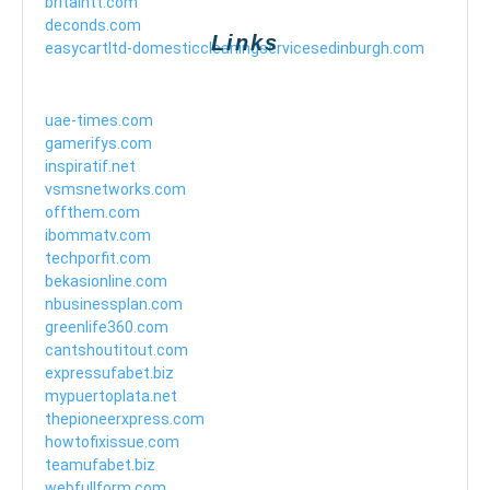
britaintt.com
deconds.com
Links
easycartltd-domesticcleaningservicesedinburgh.com
uae-times.com
gamerifys.com
inspiratif.net
vsmsnetworks.com
offthem.com
ibommatv.com
techporfit.com
bekasionline.com
nbusinessplan.com
greenlife360.com
cantshoutitout.com
expressufabet.biz
mypuertoplata.net
thepioneerxpress.com
howtofixissue.com
teamufabet.biz
webfullform.com