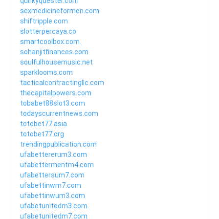
quirkyquester.com
sexmedicineformen.com
shiftripple.com
slotterpercaya.co
smartcoolbox.com
sohanjitfinances.com
soulfulhousemusic.net
sparklooms.com
tacticalcontractingllc.com
thecapitalpowers.com
tobabet88slot3.com
todayscurrentnews.com
totobet77.asia
totobet77.org
trendingpublication.com
ufabettererum3.com
ufabettermentm4.com
ufabettersum7.com
ufabettinwm7.com
ufabettinwum3.com
ufabetunitedm3.com
ufabetunitedm7.com