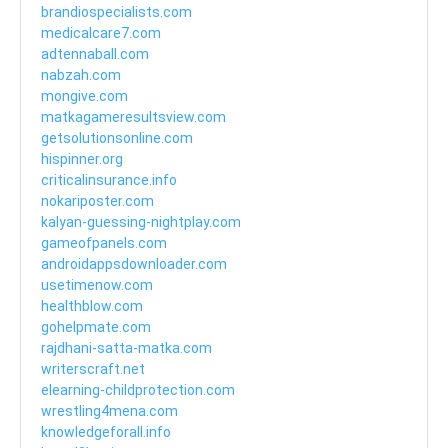
brandiospecialists.com
medicalcare7.com
adtennaball.com
nabzah.com
mongive.com
matkagameresultsview.com
getsolutionsonline.com
hispinner.org
criticalinsurance.info
nokariposter.com
kalyan-guessing-nightplay.com
gameofpanels.com
androidappsdownloader.com
usetimenow.com
healthblow.com
gohelpmate.com
rajdhani-satta-matka.com
writerscraft.net
elearning-childprotection.com
wrestling4mena.com
knowledgeforall.info