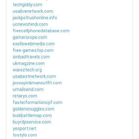
techgiddy.com
usalivenetwork.com
jackpotrushonline.info
ucnewshindi.com
freecellphonedatabase.com
gamersrope.com
exellewebmedia.com
free-gamestop.com
sinbadtravels.com
ukmagzine.com
wareztech.org
usabestnetwork.com
jessepinkmanoutfit.com
umailsend.com
retarys.com
fasterformationcpf.com
goldensnuggles.com
lookbattlemap.com
buyrdpservice.com
yesport.net
tostylo.com