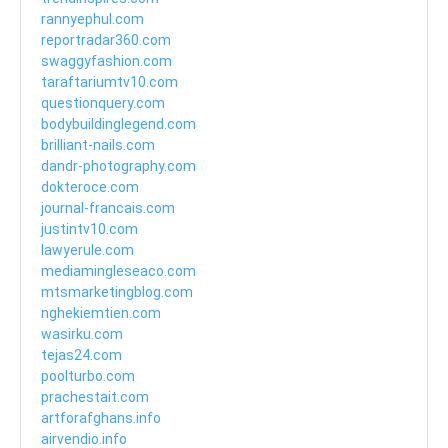
rannyephul.com
reportradar360.com
swaggyfashion.com
taraftariumtv10.com
questionquery.com
bodybuildinglegend.com
brilliant-nails.com
dandr-photography.com
dokteroce.com
journal-francais.com
justintv10.com
lawyerule.com
mediamingleseaco.com
mtsmarketingblog.com
nghekiemtien.com
wasirku.com
tejas24.com
poolturbo.com
prachestait.com
artforafghans.info
airvendio.info