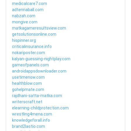
medicalcare7.com
adtennaball.com
nabzah.com
mongive.com
matkagameresultsview.com
getsolutionsonline.com
hispinner.org
criticalinsurance.info
nokariposter.com
kalyan-guessing-nightplay.com
gameofpanels.com
androidappsdownloader.com
usetimenow.com
healthblow.com
gohelpmate.com
rajdhani-satta-matka.com
writerscraft.net
elearning-childprotection.com
wrestling4mena.com
knowledgeforall.info
brand2lastio.com