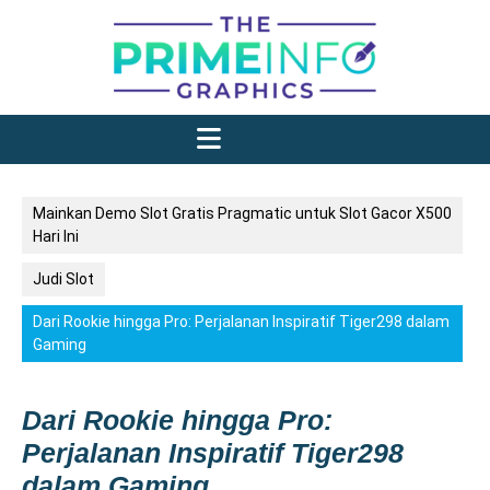
Skip
to
content
Open
Button
Mainkan Demo Slot Gratis Pragmatic untuk Slot Gacor X500
Hari Ini
Judi Slot
Dari Rookie hingga Pro: Perjalanan Inspiratif Tiger298 dalam
Gaming
Dari Rookie hingga Pro:
Perjalanan Inspiratif Tiger298
dalam Gaming