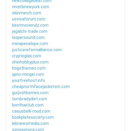
newcollegebeat.com
reverbnewyork.com
skinmerch.com
usvisaforum.com
bestmovierulz.com
jagalchi-trade.com
loopersound.com
minapenelope.com
justicereformalliance.com
cryptoglax.com
ohiohobbyplus.com
bogothemes.com
ajino-mingei.com
yourfreehost.info
cheapnorthfacejacketsm.com
gurjoshhomes.com
tombradydiet.com
bonthaiclub.com
casusbelli-mod.com
bookplatesociety.com
lebnewsmedia.com
sonosonora.com