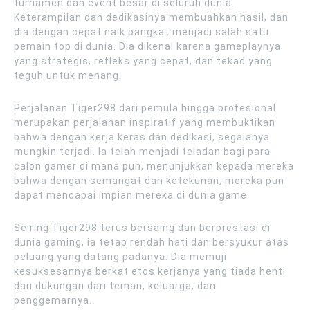
turnamen dan event besar di seluruh dunia.
Keterampilan dan dedikasinya membuahkan hasil, dan
dia dengan cepat naik pangkat menjadi salah satu
pemain top di dunia. Dia dikenal karena gameplaynya
yang strategis, refleks yang cepat, dan tekad yang
teguh untuk menang.
Perjalanan Tiger298 dari pemula hingga profesional
merupakan perjalanan inspiratif yang membuktikan
bahwa dengan kerja keras dan dedikasi, segalanya
mungkin terjadi. Ia telah menjadi teladan bagi para
calon gamer di mana pun, menunjukkan kepada mereka
bahwa dengan semangat dan ketekunan, mereka pun
dapat mencapai impian mereka di dunia game.
Seiring Tiger298 terus bersaing dan berprestasi di
dunia gaming, ia tetap rendah hati dan bersyukur atas
peluang yang datang padanya. Dia memuji
kesuksesannya berkat etos kerjanya yang tiada henti
dan dukungan dari teman, keluarga, dan
penggemarnya.