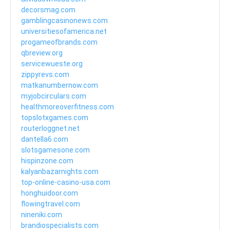
decorsmag.com
gamblingcasinonews.com
universitiesofamerica.net
progameofbrands.com
qbreview.org
servicewueste.org
zippyrevs.com
matkanumbernow.com
myjobcirculars.com
healthmoreoverfitness.com
topslotxgames.com
routerloggnet.net
dantella6.com
slotsgamesone.com
hispinzone.com
kalyanbazarnights.com
top-online-casino-usa.com
honghuidoor.com
flowingtravel.com
nineniki.com
brandiospecialists.com