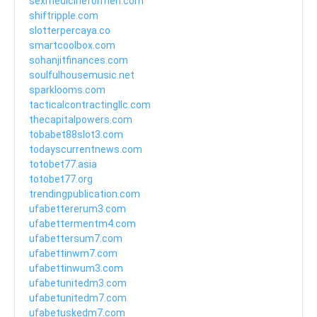
sexmedicineformen.com
shiftripple.com
slotterpercaya.co
smartcoolbox.com
sohanjitfinances.com
soulfulhousemusic.net
sparklooms.com
tacticalcontractingllc.com
thecapitalpowers.com
tobabet88slot3.com
todayscurrentnews.com
totobet77.asia
totobet77.org
trendingpublication.com
ufabettererum3.com
ufabettermentm4.com
ufabettersum7.com
ufabettinwm7.com
ufabettinwum3.com
ufabetunitedm3.com
ufabetunitedm7.com
ufabetuskedm7.com