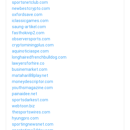
sportsnetclub.com
newbestcrypto.com
oxfordsave.com
iclassicgames.com
saung-artikel.com
fasthokivip2.com
observersports.com
cryptominingplus.com
aquinoticiaspe.com
longhairedfrenchbulldog.com
lawyersforhire.co
businemarket.com
matahari88play.net
moneydescriptor.com
youthsmagazine.com
painaidee.net
sportsdarkest.com
webtoon.biz
thesportswires.com
hyungpro.com
sportingnewsnet.com