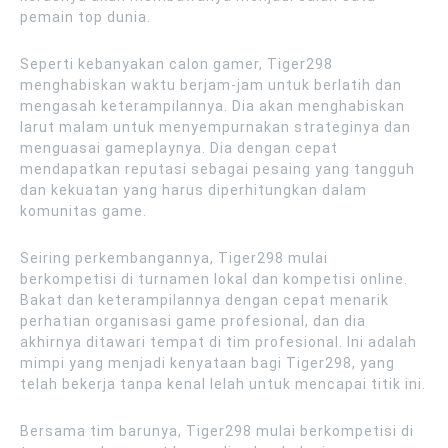
pemain top dunia.
Seperti kebanyakan calon gamer, Tiger298
menghabiskan waktu berjam-jam untuk berlatih dan
mengasah keterampilannya. Dia akan menghabiskan
larut malam untuk menyempurnakan strateginya dan
menguasai gameplaynya. Dia dengan cepat
mendapatkan reputasi sebagai pesaing yang tangguh
dan kekuatan yang harus diperhitungkan dalam
komunitas game.
Seiring perkembangannya, Tiger298 mulai
berkompetisi di turnamen lokal dan kompetisi online.
Bakat dan keterampilannya dengan cepat menarik
perhatian organisasi game profesional, dan dia
akhirnya ditawari tempat di tim profesional. Ini adalah
mimpi yang menjadi kenyataan bagi Tiger298, yang
telah bekerja tanpa kenal lelah untuk mencapai titik ini.
Bersama tim barunya, Tiger298 mulai berkompetisi di