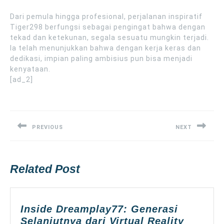
Dari pemula hingga profesional, perjalanan inspiratif
Tiger298 berfungsi sebagai pengingat bahwa dengan
tekad dan ketekunan, segala sesuatu mungkin terjadi.
Ia telah menunjukkan bahwa dengan kerja keras dan
dedikasi, impian paling ambisius pun bisa menjadi
kenyataan.
[ad_2]
Post
navigation
PREVIOUS
NEXT
Previous
Next
post:
post:
Related Post
Inside Dreamplay77: Generasi
Selanjutnya dari Virtual Reality