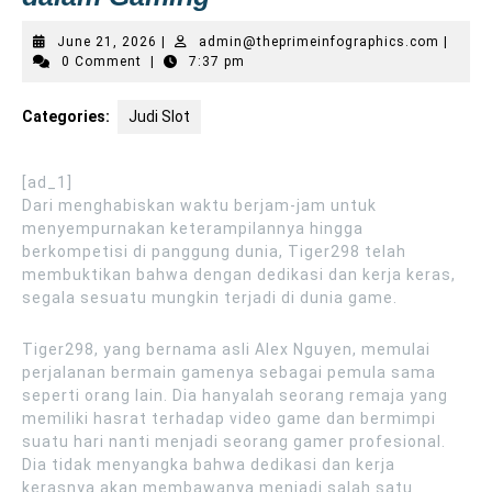
June
admin@
June 21, 2026
|
admin@theprimeinfographics.com
|
21,
0 Comment
|
7:37 pm
2026
Categories:
Judi Slot
[ad_1]
Dari menghabiskan waktu berjam-jam untuk
menyempurnakan keterampilannya hingga
berkompetisi di panggung dunia, Tiger298 telah
membuktikan bahwa dengan dedikasi dan kerja keras,
segala sesuatu mungkin terjadi di dunia game.
Tiger298, yang bernama asli Alex Nguyen, memulai
perjalanan bermain gamenya sebagai pemula sama
seperti orang lain. Dia hanyalah seorang remaja yang
memiliki hasrat terhadap video game dan bermimpi
suatu hari nanti menjadi seorang gamer profesional.
Dia tidak menyangka bahwa dedikasi dan kerja
kerasnya akan membawanya menjadi salah satu