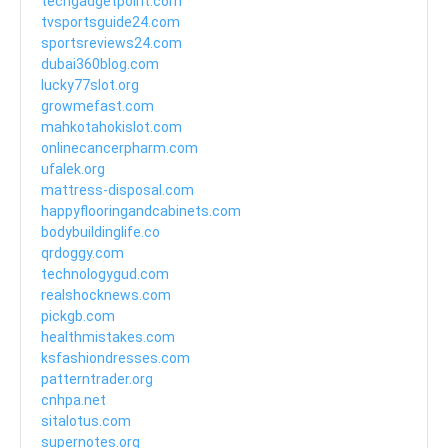
techgadgetpoint.com
tvsportsguide24.com
sportsreviews24.com
dubai360blog.com
lucky77slot.org
growmefast.com
mahkotahokislot.com
onlinecancerpharm.com
ufalek.org
mattress-disposal.com
happyflooringandcabinets.com
bodybuildinglife.co
qrdoggy.com
technologygud.com
realshocknews.com
pickgb.com
healthmistakes.com
ksfashiondresses.com
patterntrader.org
cnhpa.net
sitalotus.com
supernotes.org