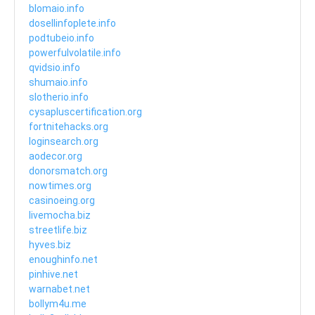
blomaio.info
dosellinfoplete.info
podtubeio.info
powerfulvolatile.info
qvidsio.info
shumaio.info
slotherio.info
cysapluscertification.org
fortnitehacks.org
loginsearch.org
aodecor.org
donorsmatch.org
nowtimes.org
casinoeing.org
livemocha.biz
streetlife.biz
hyves.biz
enoughinfo.net
pinhive.net
warnabet.net
bollym4u.me