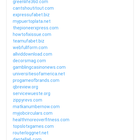
greenlife360.com
cantshoutitout.com
expressufabet.biz
mypuertoplata.net
thepioneerxpress.com
howtofixissue.com
teamufabet.biz
webfullform.com
allviddownload.com
decorsmag.com
gamblingcasinonews.com
universitiesofamerica.net
progameofbrands.com
qbreview.org
servicewueste.org
zippyrevs.com
matkanumbernow.com
myjobcirculars.com
healthmoreoverfitness.com
topslotxgames.com
routerloggnet.net
dantella6.com