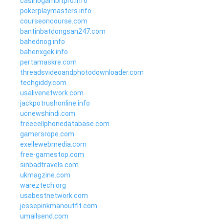
casinogambitpro.info
pokerplaymasters.info
courseoncourse.com
bantinbatdongsan247.com
bahednog.info
bahenxgek.info
pertamaskre.com
threadsvideoandphotodownloader.com
techgiddy.com
usalivenetwork.com
jackpotrushonline.info
ucnewshindi.com
freecellphonedatabase.com
gamersrope.com
exellewebmedia.com
free-gamestop.com
sinbadtravels.com
ukmagzine.com
wareztech.org
usabestnetwork.com
jessepinkmanoutfit.com
umailsend.com