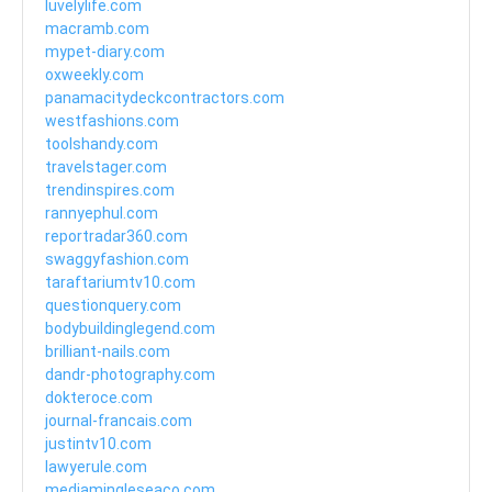
luvelylife.com
macramb.com
mypet-diary.com
oxweekly.com
panamacitydeckcontractors.com
westfashions.com
toolshandy.com
travelstager.com
trendinspires.com
rannyephul.com
reportradar360.com
swaggyfashion.com
taraftariumtv10.com
questionquery.com
bodybuildinglegend.com
brilliant-nails.com
dandr-photography.com
dokteroce.com
journal-francais.com
justintv10.com
lawyerule.com
mediamingleseaco.com