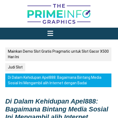
Skip
to
content
Open
Button
Mainkan Demo Slot Gratis Pragmatic untuk Slot Gacor X500
Hari Ini
Judi Slot
Di Dalam Kehidupan Apel888: Bagaimana Bintang Media
Sosial Ini Mengambil alih Internet dengan Badai
Di Dalam Kehidupan Apel888:
Bagaimana Bintang Media Sosial
Ini Mengambil alih Internet