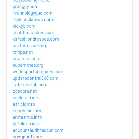
bodybuildinglife.co
qrdoggy.com
technologygud.com
realshocknews.com
pickgb.com
healthmistakes.com
ksfashiondresses.com
patterntrader.org
cnhpa.net
sitalotus.com
supernotes.org
worldsportsempires.com
updatecentral360.com
katamastah.com
zqscore.net
aseleraio.info
asticio.info
egardenio.info
arxteamio.info
getalexio.info
accountaudittaxcon.com
prymprint.com