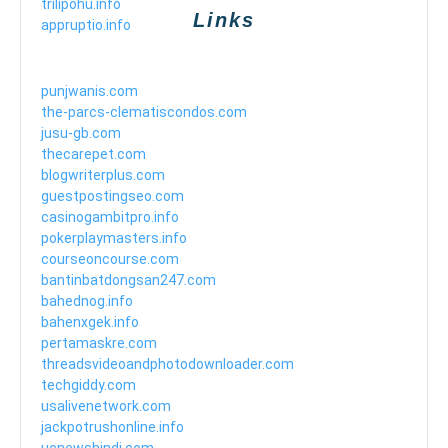
trilipohu.info
Links
appruptio.info
punjwanis.com
the-parcs-clematiscondos.com
jusu-gb.com
thecarepet.com
blogwriterplus.com
guestpostingseo.com
casinogambitpro.info
pokerplaymasters.info
courseoncourse.com
bantinbatdongsan247.com
bahednog.info
bahenxgek.info
pertamaskre.com
threadsvideoandphotodownloader.com
techgiddy.com
usalivenetwork.com
jackpotrushonline.info