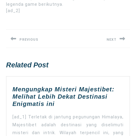
legenda game berikutnya.
[ad_2]
Post
navigation
PREVIOUS
NEXT
Previous
Next
post:
post:
Related Post
Mengungkap Misteri Majestibet:
Melihat Lebih Dekat Destinasi
Mengungkap
Enigmatis ini
Misteri
[ad_1] Terletak di jantung pegunungan Himalaya,
Majestibet:
Melihat
Majestibet adalah destinasi yang diselimuti
Lebih
misteri dan intrik. Wilayah terpencil ini, yang