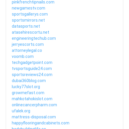
pinkfrenchtipnails.com
newgamestv.com
sportsgallerys.com
sportsmirrors.net
datasports.net
atasehirescortu.net
engineeringtechub.com
jerryescorts.com
attorneylegal.co
voomb.com
techgadgetpoint.com
tvsportsguide24.com
sportsreviews24.com
dubai360blog.com
lucky77slot.org
growmefast.com
mahkotahokislot.com
onlinecancerpharm.com
ufalek.org
mattress-disposal.com
happyflooringandcabinets.com