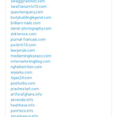
swaggyfashion.com
taraftariumtv10.com
questionquery.com
bodybuildinglegend.com
brilliant-nails.com
dandr-photography.com
dokteroce.com
journal-francais.com
justintv10.com
lawyerule.com
mediamingleseaco.com
mtsmarketingblog.com
nghekiemtien.com
wasirku.com
tejas24.com
poolturbo.com
prachestait.com
artforafghans.info
airvendio.info
healthexe.info
puretecx.info
tecadvance.info