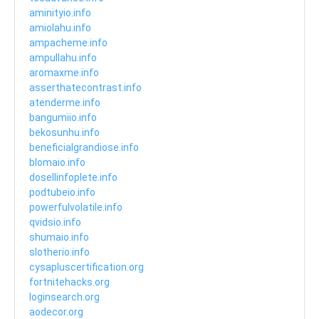
aminityio.info
amiolahu.info
ampacheme.info
ampullahu.info
aromaxme.info
asserthatecontrast.info
atenderme.info
bangumiio.info
bekosunhu.info
beneficialgrandiose.info
blomaio.info
dosellinfoplete.info
podtubeio.info
powerfulvolatile.info
qvidsio.info
shumaio.info
slotherio.info
cysapluscertification.org
fortnitehacks.org
loginsearch.org
aodecor.org