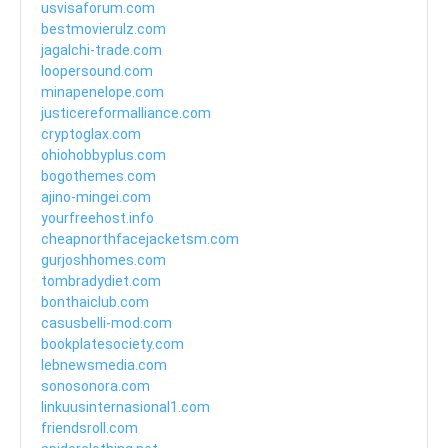
usvisaforum.com
bestmovierulz.com
jagalchi-trade.com
loopersound.com
minapenelope.com
justicereformalliance.com
cryptoglax.com
ohiohobbyplus.com
bogothemes.com
ajino-mingei.com
yourfreehost.info
cheapnorthfacejacketsm.com
gurjoshhomes.com
tombradydiet.com
bonthaiclub.com
casusbelli-mod.com
bookplatesociety.com
lebnewsmedia.com
sonosonora.com
linkuusinternasional1.com
friendsroll.com