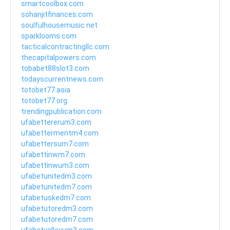
smartcoolbox.com
sohanjitfinances.com
soulfulhousemusic.net
sparklooms.com
tacticalcontractingllc.com
thecapitalpowers.com
tobabet88slot3.com
todayscurrentnews.com
totobet77.asia
totobet77.org
trendingpublication.com
ufabettererum3.com
ufabettermentm4.com
ufabettersum7.com
ufabettinwm7.com
ufabettinwum3.com
ufabetunitedm3.com
ufabetunitedm7.com
ufabetuskedm7.com
ufabetutoredm3.com
ufabetutoredm7.com