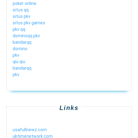
poker online
situs qq
situs pkv
situs pkv games
pkv qq
dominoqq pkv
bandarqq
domino
pkv
qiu qiu
bandarqq
pkv
Links
usafullnewz.com
uktimenetwork.com