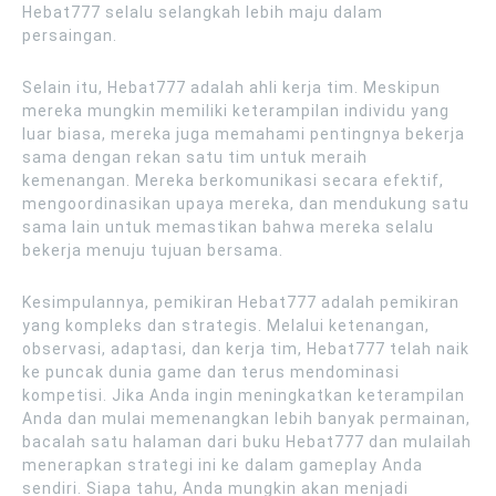
Hebat777 selalu selangkah lebih maju dalam
persaingan.
Selain itu, Hebat777 adalah ahli kerja tim. Meskipun
mereka mungkin memiliki keterampilan individu yang
luar biasa, mereka juga memahami pentingnya bekerja
sama dengan rekan satu tim untuk meraih
kemenangan. Mereka berkomunikasi secara efektif,
mengoordinasikan upaya mereka, dan mendukung satu
sama lain untuk memastikan bahwa mereka selalu
bekerja menuju tujuan bersama.
Kesimpulannya, pemikiran Hebat777 adalah pemikiran
yang kompleks dan strategis. Melalui ketenangan,
observasi, adaptasi, dan kerja tim, Hebat777 telah naik
ke puncak dunia game dan terus mendominasi
kompetisi. Jika Anda ingin meningkatkan keterampilan
Anda dan mulai memenangkan lebih banyak permainan,
bacalah satu halaman dari buku Hebat777 dan mulailah
menerapkan strategi ini ke dalam gameplay Anda
sendiri. Siapa tahu, Anda mungkin akan menjadi