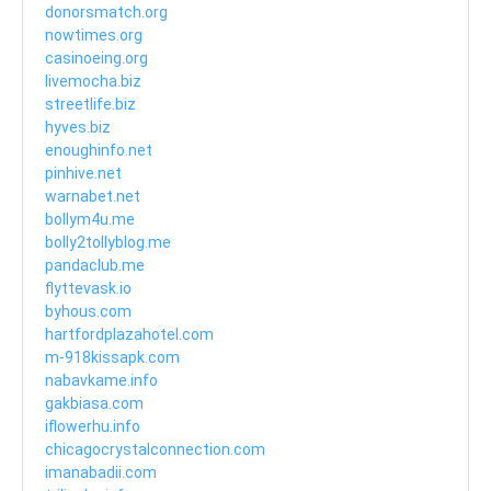
donorsmatch.org
nowtimes.org
casinoeing.org
livemocha.biz
streetlife.biz
hyves.biz
enoughinfo.net
pinhive.net
warnabet.net
bollym4u.me
bolly2tollyblog.me
pandaclub.me
flyttevask.io
byhous.com
hartfordplazahotel.com
m-918kissapk.com
nabavkame.info
gakbiasa.com
iflowerhu.info
chicagocrystalconnection.com
imanabadii.com