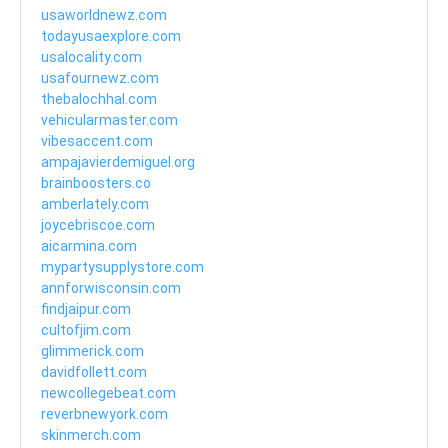
usaworldnewz.com
todayusaexplore.com
usalocality.com
usafournewz.com
thebalochhal.com
vehicularmaster.com
vibesaccent.com
ampajavierdemiguel.org
brainboosters.co
amberlately.com
joycebriscoe.com
aicarmina.com
mypartysupplystore.com
annforwisconsin.com
findjaipur.com
cultofjim.com
glimmerick.com
davidfollett.com
newcollegebeat.com
reverbnewyork.com
skinmerch.com