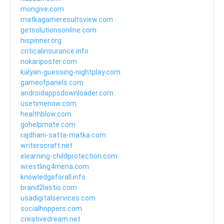
mongive.com
matkagameresultsview.com
getsolutionsonline.com
hispinner.org
criticalinsurance.info
nokariposter.com
kalyan-guessing-nightplay.com
gameofpanels.com
androidappsdownloader.com
usetimenow.com
healthblow.com
gohelpmate.com
rajdhani-satta-matka.com
writerscraft.net
elearning-childprotection.com
wrestling4mena.com
knowledgeforall.info
brand2lastio.com
usadigitalservices.com
socialhoppers.com
creativedream.net