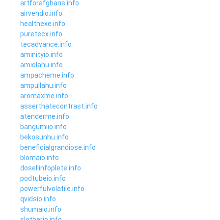
artforafghans.info
airvendio.info
healthexe.info
puretecx.info
tecadvance.info
aminityio.info
amiolahu.info
ampacheme.info
ampullahu.info
aromaxme.info
asserthatecontrast.info
atenderme.info
bangumiio.info
bekosunhu.info
beneficialgrandiose.info
blomaio.info
dosellinfoplete.info
podtubeio.info
powerfulvolatile.info
qvidsio.info
shumaio.info
slotherio.info