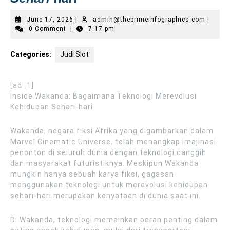
June
admin@
June 17, 2026
|
admin@theprimeinfographics.com
|
17,
0 Comment
|
7:17 pm
2026
Categories:
Judi Slot
[ad_1]
Inside Wakanda: Bagaimana Teknologi Merevolusi
Kehidupan Sehari-hari
Wakanda, negara fiksi Afrika yang digambarkan dalam
Marvel Cinematic Universe, telah menangkap imajinasi
penonton di seluruh dunia dengan teknologi canggih
dan masyarakat futuristiknya. Meskipun Wakanda
mungkin hanya sebuah karya fiksi, gagasan
menggunakan teknologi untuk merevolusi kehidupan
sehari-hari merupakan kenyataan di dunia saat ini.
Di Wakanda, teknologi memainkan peran penting dalam