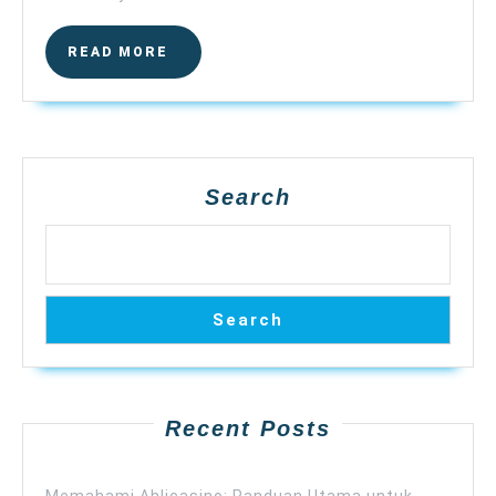
READ
READ MORE
MORE
Search
Search
Recent Posts