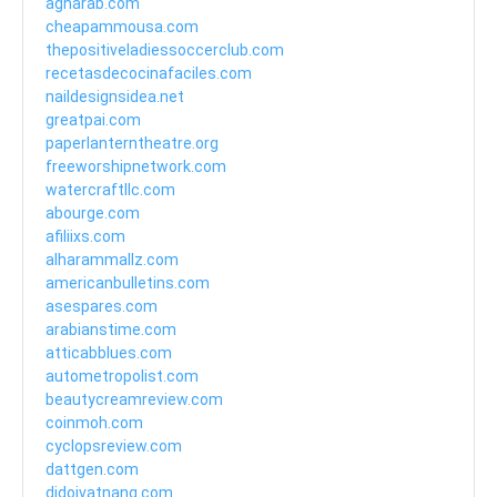
agharab.com
cheapammousa.com
thepositiveladiessoccerclub.com
recetasdecocinafaciles.com
naildesignsidea.net
greatpai.com
paperlanterntheatre.org
freeworshipnetwork.com
watercraftllc.com
abourge.com
afiliixs.com
alharammallz.com
americanbulletins.com
asespares.com
arabianstime.com
atticabblues.com
autometropolist.com
beautycreamreview.com
coinmoh.com
cyclopsreview.com
dattgen.com
didoivatnang.com