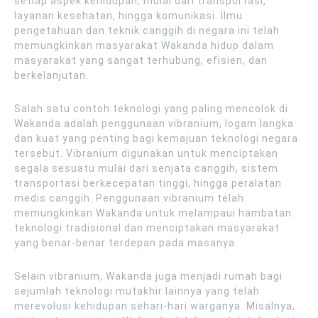
setiap aspek kehidupan, mulai dari transportasi,
layanan kesehatan, hingga komunikasi. Ilmu
pengetahuan dan teknik canggih di negara ini telah
memungkinkan masyarakat Wakanda hidup dalam
masyarakat yang sangat terhubung, efisien, dan
berkelanjutan.
Salah satu contoh teknologi yang paling mencolok di
Wakanda adalah penggunaan vibranium, logam langka
dan kuat yang penting bagi kemajuan teknologi negara
tersebut. Vibranium digunakan untuk menciptakan
segala sesuatu mulai dari senjata canggih, sistem
transportasi berkecepatan tinggi, hingga peralatan
medis canggih. Penggunaan vibranium telah
memungkinkan Wakanda untuk melampaui hambatan
teknologi tradisional dan menciptakan masyarakat
yang benar-benar terdepan pada masanya.
Selain vibranium, Wakanda juga menjadi rumah bagi
sejumlah teknologi mutakhir lainnya yang telah
merevolusi kehidupan sehari-hari warganya. Misalnya,