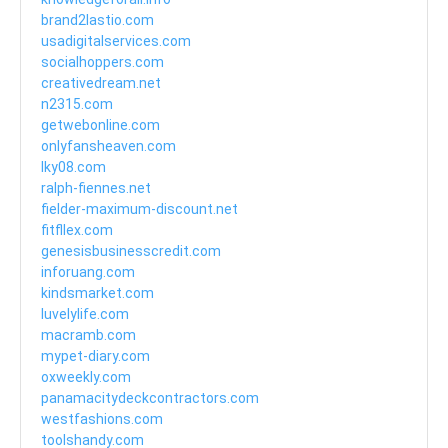
brand2lastio.com
usadigitalservices.com
socialhoppers.com
creativedream.net
n2315.com
getwebonline.com
onlyfansheaven.com
lky08.com
ralph-fiennes.net
fielder-maximum-discount.net
fitfllex.com
genesisbusinesscredit.com
inforuang.com
kindsmarket.com
luvelylife.com
macramb.com
mypet-diary.com
oxweekly.com
panamacitydeckcontractors.com
westfashions.com
toolshandy.com