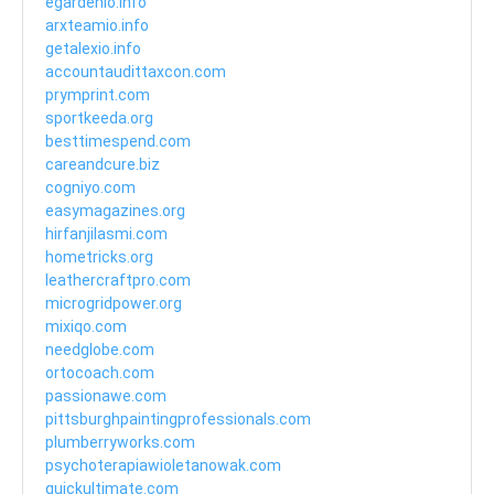
egardenio.info
arxteamio.info
getalexio.info
accountaudittaxcon.com
prymprint.com
sportkeeda.org
besttimespend.com
careandcure.biz
cogniyo.com
easymagazines.org
hirfanjilasmi.com
hometricks.org
leathercraftpro.com
microgridpower.org
mixiqo.com
needglobe.com
ortocoach.com
passionawe.com
pittsburghpaintingprofessionals.com
plumberryworks.com
psychoterapiawioletanowak.com
quickultimate.com