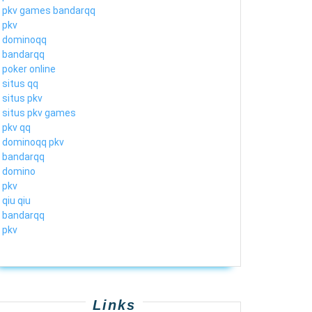
pkv games bandarqq
pkv
dominoqq
bandarqq
poker online
situs qq
situs pkv
situs pkv games
pkv qq
dominoqq pkv
bandarqq
domino
pkv
qiu qiu
bandarqq
pkv
Links