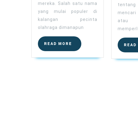
di
mereka. Salah satu nama
tentang
Mana
yang mulai populer di
mencari 
Saja
kalangan pecinta
atau s
olahraga dimanapun
memperl
READ
READ MORE
READ
MORE