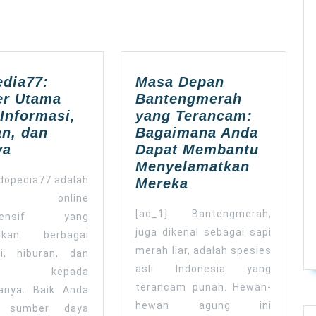
edia77:
Masa Depan
r Utama
Bantengmerah
Informasi,
yang Terancam:
an, dan
Bagaimana Anda
Indopedia77:
ya
Dapat Membantu
Sumber
Menyelamatkan
ndopedia77 adalah
Utama
Masa
Mereka
untuk
Depan
orm online
[ad_1] Bantengmerah,
Informasi,
Bantengmerah
ehensif yang
Hiburan,
yang
juga dikenal sebagai sapi
rkan berbagai
dan
Terancam:
merah liar, adalah spesies
si, hiburan, dan
Lainnya
Bagaimana
asli Indonesia yang
nya kepada
Anda
terancam punah. Hewan-
anya. Baik Anda
Dapat
hewan agung ini
i sumber daya