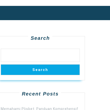
Search
Search
Recent Posts
Memahami Plisbet: Panduan Komprehensif