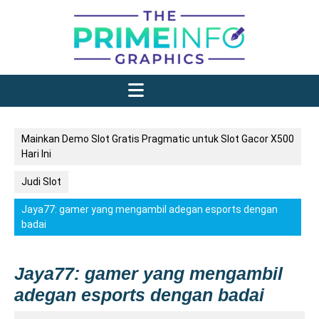
Skip
to
content
Open
Button
Mainkan Demo Slot Gratis Pragmatic untuk Slot Gacor X500
Hari Ini
Judi Slot
Jaya77: gamer yang mengambil adegan esports dengan
badai
Jaya77: gamer yang mengambil
adegan esports dengan badai