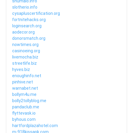
shumaio.info
slotherio.info
cysapluscertification.org
fortnitehacks.org
loginsearch.org
aodecor.org
donorsmatch.org
nowtimes.org
casinoeing.org
livemocha.biz
streetlife.biz
hyves.biz
enoughinfo.net
pinhive.net
warnabet.net
bollym4u.me
bolly2tollyblog.me
pandaclub.me
flyttevask.io
byhous.com
hartfordplazahotel.com
m-918kissapk.com