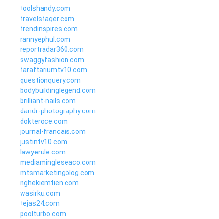
toolshandy.com
travelstager.com
trendinspires.com
rannyephul.com
reportradar360.com
swaggyfashion.com
taraftariumtv10.com
questionquery.com
bodybuildinglegend.com
brilliant-nails.com
dandr-photography.com
dokteroce.com
journal-francais.com
justintv10.com
lawyerule.com
mediamingleseaco.com
mtsmarketingblog.com
nghekiemtien.com
wasirku.com
tejas24.com
poolturbo.com