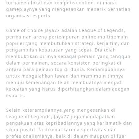
turnamen lokal dan kompetisi online, di mana
gameplaynya yang mengesankan menarik perhatian
organisasi esports.
Game of Choice Jaya77 adalah League of Legends,
permainan arena pertempuran online multipemain
populer yang membutuhkan strategi, kerja tim, dan
pengambilan keputusan yang cepat. Dia telah
membuktikan dirinya sebagai pemain yang tangguh
dalam permainan, secara konsisten peringkat di
antara para pemain top di dunia. Kemampuannya
untuk mengalahkan lawan dan memimpin timnya
menuju kemenangan telah membuatnya menjadi
kekuatan yang harus diperhitungkan dalam adegan
esports.
Selain keterampilannya yang mengesankan di
League of Legends, Jaya77 juga mendapatkan
pengakuan atas kepribadiannya yang karismatik dan
sikap positif. Ia dikenal karena sportivitas dan
profesionalismenya, baik di dalam maupun di luar