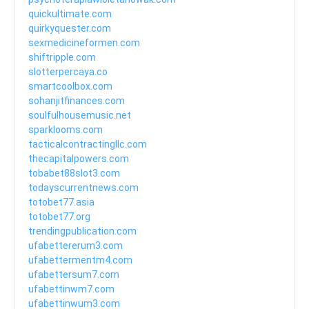
quickultimate.com
quirkyquester.com
sexmedicineformen.com
shiftripple.com
slotterpercaya.co
smartcoolbox.com
sohanjitfinances.com
soulfulhousemusic.net
sparklooms.com
tacticalcontractingllc.com
thecapitalpowers.com
tobabet88slot3.com
todayscurrentnews.com
totobet77.asia
totobet77.org
trendingpublication.com
ufabettererum3.com
ufabettermentm4.com
ufabettersum7.com
ufabettinwm7.com
ufabettinwum3.com