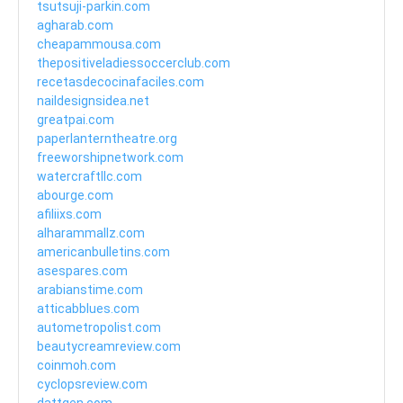
tsutsuji-parkin.com
agharab.com
cheapammousa.com
thepositiveladiessoccerclub.com
recetasdecocinafaciles.com
naildesignsidea.net
greatpai.com
paperlanterntheatre.org
freeworshipnetwork.com
watercraftllc.com
abourge.com
afiliixs.com
alharammallz.com
americanbulletins.com
asespares.com
arabianstime.com
atticabblues.com
autometropolist.com
beautycreamreview.com
coinmoh.com
cyclopsreview.com