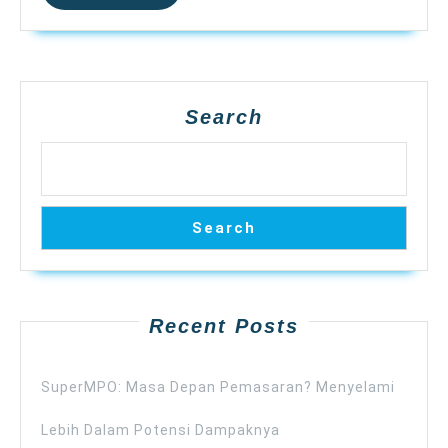
MORE
Search
Search
Recent Posts
SuperMPO: Masa Depan Pemasaran? Menyelami
Lebih Dalam Potensi Dampaknya