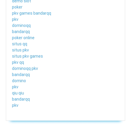
demo slot
poker
pkv games bandarqq
pkv
dominoqq
bandarqq
poker online
situs qq
situs pkv
situs pkv games
pkv qq
dominoqq pkv
bandarqq
domino
pkv
qiu qiu
bandarqq
pkv