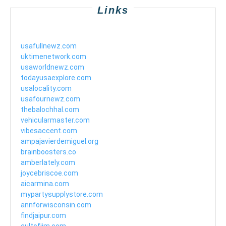
Links
usafullnewz.com
uktimenetwork.com
usaworldnewz.com
todayusaexplore.com
usalocality.com
usafournewz.com
thebalochhal.com
vehicularmaster.com
vibesaccent.com
ampajavierdemiguel.org
brainboosters.co
amberlately.com
joycebriscoe.com
aicarmina.com
mypartysupplystore.com
annforwisconsin.com
findjaipur.com