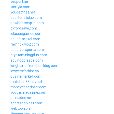
yesport.net
tostylo.com
yougetthat.net
sportsnetclub.com
newbestcrypto.com
oxfordsave.com
iclassicgames.com
saung-artikel.com
fasthokivip2.com
observersports.com
cryptominingplus.com
aquinoticiaspe.com
longhairedfrenchbulldog.com
lawyersforhire.co
businemarket.com
matahari88play.net
moneydescriptor.com
youthsmagazine.com
painaidee.net
sportsdarkest.com
webtoon.biz
thesportswires.com