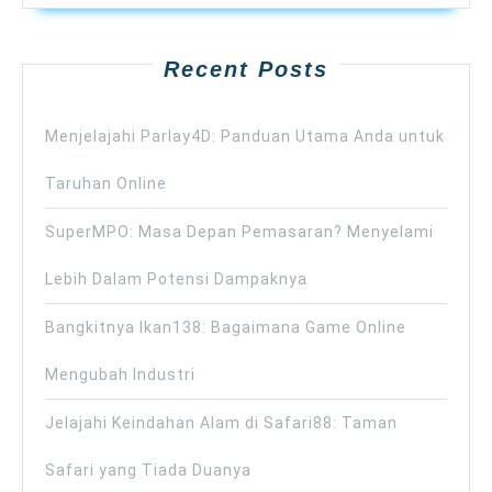
Recent Posts
Menjelajahi Parlay4D: Panduan Utama Anda untuk
Taruhan Online
SuperMPO: Masa Depan Pemasaran? Menyelami
Lebih Dalam Potensi Dampaknya
Bangkitnya Ikan138: Bagaimana Game Online
Mengubah Industri
Jelajahi Keindahan Alam di Safari88: Taman
Safari yang Tiada Duanya