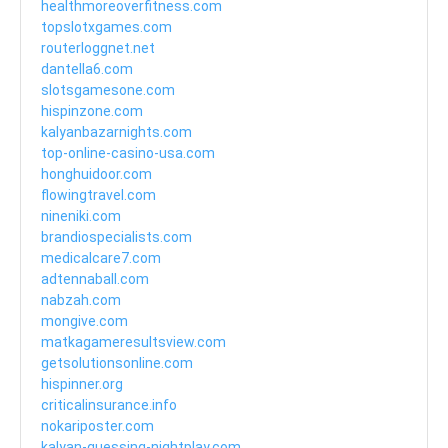
healthmoreoverfitness.com
topslotxgames.com
routerloggnet.net
dantella6.com
slotsgamesone.com
hispinzone.com
kalyanbazarnights.com
top-online-casino-usa.com
honghuidoor.com
flowingtravel.com
nineniki.com
brandiospecialists.com
medicalcare7.com
adtennaball.com
nabzah.com
mongive.com
matkagameresultsview.com
getsolutionsonline.com
hispinner.org
criticalinsurance.info
nokariposter.com
kalyan-guessing-nightplay.com