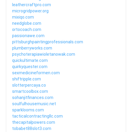
leathercraftpro.com
microgridpower.org
mixiqo.com
needglobe.com
ortocoach.com
passionawe.com
pittsburghpaintingprofessionals.com
plumberryworks.com
psychoterapiawioletanowak.com
quickultimate.com
quirkyquester.com
sexmedicineformen.com
shiftripple.com
slotterpercaya.co
smartcoolbox.com
sohanjitfinances.com
soulfulhousemusic.net
sparklooms.com
tacticalcontractingllc.com
thecapitalpowers.com
tobabet88slot3.com