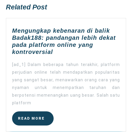
Related Post
Mengungkap kebenaran di balik
Badak188: pandangan lebih dekat
pada platform online yang
Mengungkap
kontroversial
kebenaran
[ad_1] Dalam beberapa tahun terakhir, platform
di
balik
perjudian online telah mendapatkan popularitas
Badak188:
yang sangat besar, menawarkan orang cara yang
pandangan
nyaman untuk menempatkan taruhan dan
lebih
berpotensi memenangkan uang besar. Salah satu
dekat
platform
pada
platform
READ
READ MORE
online
MORE
yang