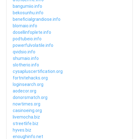
bangumiio.info
bekosunhu.info
beneficialgrandiose.info
blomaio.info
dosellinfoplete.info
podtubeio.info
powerfulvolatile.info
qvidsio.info
shumaio.info
slotherio.info
cysapluscertification.org
fortnitehacks.org
loginsearch.org
aodecor.org
donorsmatch.org
nowtimes.org
casinoeing.org
livemocha.biz
streetlife.biz
hyves.biz
enoughinfo.net