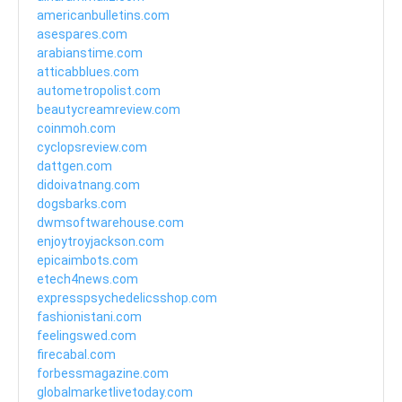
americanbulletins.com
asespares.com
arabianstime.com
atticabblues.com
autometropolist.com
beautycreamreview.com
coinmoh.com
cyclopsreview.com
dattgen.com
didoivatnang.com
dogsbarks.com
dwmsoftwarehouse.com
enjoytroyjackson.com
epicaimbots.com
etech4news.com
expresspsychedelicsshop.com
fashionistani.com
feelingswed.com
firecabal.com
forbessmagazine.com
globalmarketlivetoday.com