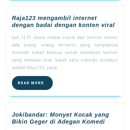
kontroversial
Raja123 mengambil internet
Raja
dengan badai dengan konten viral
meng
[ad_1] Di dunia media sosial dan konten online,
inter
deng
ada orang -orang tertentu yang tampaknya
bada
memiliki bakat khusus untuk membuat konten
deng
yang menjadi viral. Salah satu individu tersebut
kont
adalah Raja123, yang
viral
READ
READ MORE
MORE
Jokibandar: Monyet Kocak yang
Jokiban
Bikin Geger di Adegan Komedi
Monyet