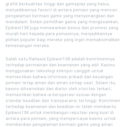
grafik berkualitas tinggi dan gameplay yang halus,
menjadikannya favorit di antara pemain yang mencari
pengalaman bermain game yang menyenangkan dan
mendalam. Selain pemilihan game yang mengesankan,
Epikwin138 juga menawarkan bonus dan promosi yang
murah hati kepada para pemainnya, menjadikannya
pilihan populer bagi mereka yang ingin memaksimalkan
kemenangan mereka.
Salah satu Rahasia Epikwin138 adalah komitmennya
terhadap permainan dan keamanan yang adil. Kasino
menggunakan teknologi enkripsi canggih untuk
memastikan bahwa informasi pribadi dan keuangan
pemain tetap aman dan aman setiap saat. Selain itu,
kasino dilisensikan dan diatur oleh otoritas terkait,
memastikan bahwa ia beroperasi sesuai dengan
standar keadilan dan transparansi tertinggi. Komitmen
terhadap keamanan dan keadilan ini telah membantu
Epikwin138 untuk membangun reputasi yang kuat di
antara para pemain, yang mempercayai kasino untuk
memberikan pengalaman bermain game yang aman