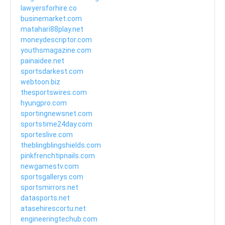
lawyersforhire.co
businemarket.com
matahari88play.net
moneydescriptor.com
youthsmagazine.com
painaidee.net
sportsdarkest.com
webtoon.biz
thesportswires.com
hyungpro.com
sportingnewsnet.com
sportstime24day.com
sporteslive.com
theblingblingshields.com
pinkfrenchtipnails.com
newgamestv.com
sportsgallerys.com
sportsmirrors.net
datasports.net
atasehirescortu.net
engineeringtechub.com