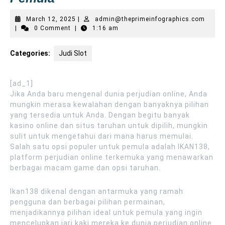
March
admin
March 12, 2025
|
admin@theprimeinfographics.com
12,
|
0 Comment
|
1:16 am
2025
Categories:
Judi Slot
[ad_1]
Jika Anda baru mengenal dunia perjudian online, Anda
mungkin merasa kewalahan dengan banyaknya pilihan
yang tersedia untuk Anda. Dengan begitu banyak
kasino online dan situs taruhan untuk dipilih, mungkin
sulit untuk mengetahui dari mana harus memulai.
Salah satu opsi populer untuk pemula adalah IKAN138,
platform perjudian online terkemuka yang menawarkan
berbagai macam game dan opsi taruhan.
Ikan138 dikenal dengan antarmuka yang ramah
pengguna dan berbagai pilihan permainan,
menjadikannya pilihan ideal untuk pemula yang ingin
mencelupkan jari kaki mereka ke dunia perjudian online.