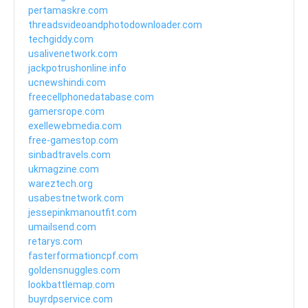
pertamaskre.com
threadsvideoandphotodownloader.com
techgiddy.com
usalivenetwork.com
jackpotrushonline.info
ucnewshindi.com
freecellphonedatabase.com
gamersrope.com
exellewebmedia.com
free-gamestop.com
sinbadtravels.com
ukmagzine.com
wareztech.org
usabestnetwork.com
jessepinkmanoutfit.com
umailsend.com
retarys.com
fasterformationcpf.com
goldensnuggles.com
lookbattlemap.com
buyrdpservice.com