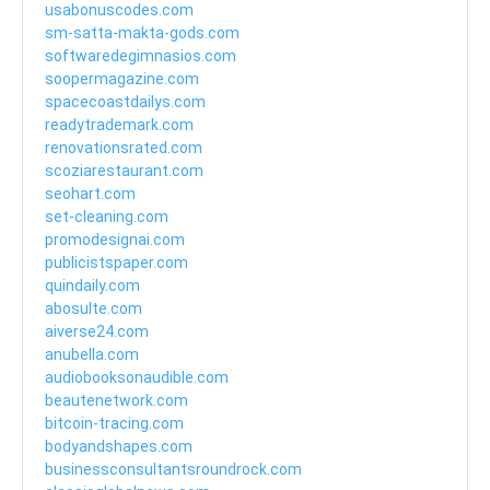
usabonuscodes.com
sm-satta-makta-gods.com
softwaredegimnasios.com
soopermagazine.com
spacecoastdailys.com
readytrademark.com
renovationsrated.com
scoziarestaurant.com
seohart.com
set-cleaning.com
promodesignai.com
publicistspaper.com
quindaily.com
abosulte.com
aiverse24.com
anubella.com
audiobooksonaudible.com
beautenetwork.com
bitcoin-tracing.com
bodyandshapes.com
businessconsultantsroundrock.com