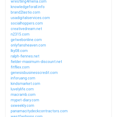
wrestling4mena.com
knowledgeforall.info
brand2lastio.com
usadigitalservices.com
socialhoppers.com
creativedream.net
n2315.com
getwebonline.com
onlyfansheaven.com
lky08.com
ralph-fiennes.net
fielder-maximum-discount.net
fitfllex.com
genesisbusinesscredit.com
inforuang.com
kindsmarket.com
luvelylife.com
macramb.com
mypet-diary.com
oxweekly.com
panamacitydeckcontractors.com
westfashions.com