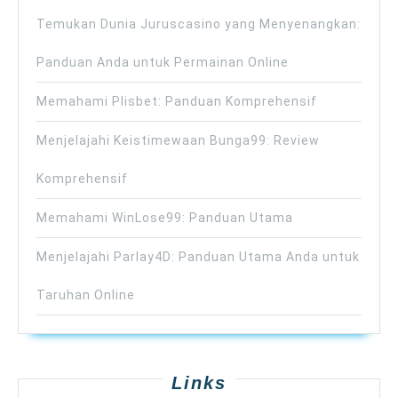
Temukan Dunia Juruscasino yang Menyenangkan:
Panduan Anda untuk Permainan Online
Memahami Plisbet: Panduan Komprehensif
Menjelajahi Keistimewaan Bunga99: Review
Komprehensif
Memahami WinLose99: Panduan Utama
Menjelajahi Parlay4D: Panduan Utama Anda untuk
Taruhan Online
Links