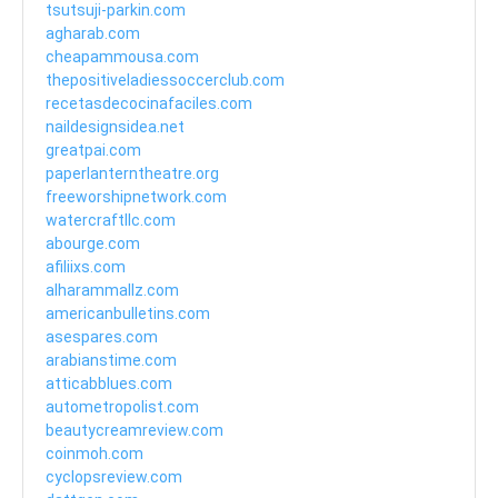
tsutsuji-parkin.com
agharab.com
cheapammousa.com
thepositiveladiessoccerclub.com
recetasdecocinafaciles.com
naildesignsidea.net
greatpai.com
paperlanterntheatre.org
freeworshipnetwork.com
watercraftllc.com
abourge.com
afiliixs.com
alharammallz.com
americanbulletins.com
asespares.com
arabianstime.com
atticabblues.com
autometropolist.com
beautycreamreview.com
coinmoh.com
cyclopsreview.com