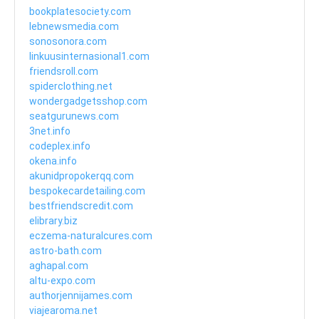
bookplatesociety.com
lebnewsmedia.com
sonosonora.com
linkuusinternasional1.com
friendsroll.com
spiderclothing.net
wondergadgetsshop.com
seatgurunews.com
3net.info
codeplex.info
okena.info
akunidpropokerqq.com
bespokecardetailing.com
bestfriendscredit.com
elibrary.biz
eczema-naturalcures.com
astro-bath.com
aghapal.com
altu-expo.com
authorjennijames.com
viajearoma.net