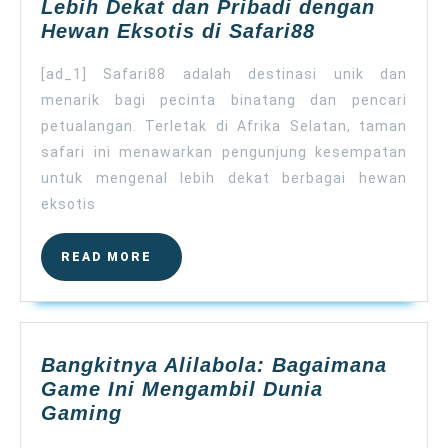
Lebih Dekat dan Pribadi dengan
Lebih
Hewan Eksotis di Safari88
Dekat
[ad_1] Safari88 adalah destinasi unik dan
dan
Pribadi
menarik bagi pecinta binatang dan pencari
dengan
petualangan. Terletak di Afrika Selatan, taman
Hewan
safari ini menawarkan pengunjung kesempatan
Eksotis
untuk mengenal lebih dekat berbagai hewan
di
eksotis
Safari88
READ
READ MORE
MORE
Bangkitnya Alilabola: Bagaimana
Game Ini Mengambil Dunia
Bangkitnya
Gaming
Alilabola: