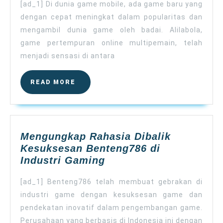
[ad_1] Di dunia game mobile, ada game baru yang
Bagaimana
Game
dengan cepat meningkat dalam popularitas dan
Ini
mengambil dunia game oleh badai. Alilabola,
Mengambil
game pertempuran online multipemain, telah
Dunia
menjadi sensasi di antara
Gaming
READ
READ MORE
MORE
Mengungkap Rahasia Dibalik
Kesuksesan Benteng786 di
Mengungkap
Industri Gaming
Rahasia
[ad_1] Benteng786 telah membuat gebrakan di
Dibalik
Kesuksesan
industri game dengan kesuksesan game dan
Benteng786
pendekatan inovatif dalam pengembangan game.
di
Perusahaan yang berbasis di Indonesia ini dengan