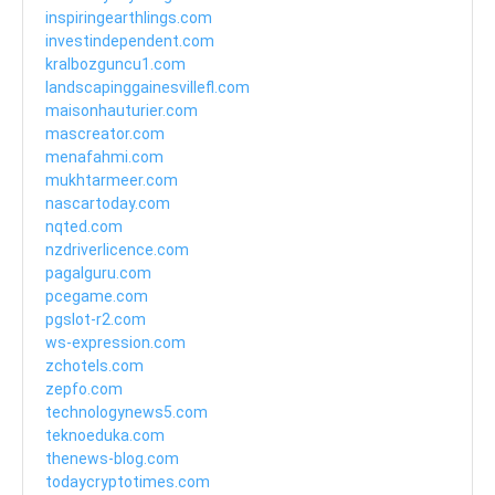
inspiringearthlings.com
investindependent.com
kralbozguncu1.com
landscapinggainesvillefl.com
maisonhauturier.com
mascreator.com
menafahmi.com
mukhtarmeer.com
nascartoday.com
nqted.com
nzdriverlicence.com
pagalguru.com
pcegame.com
pgslot-r2.com
ws-expression.com
zchotels.com
zepfo.com
technologynews5.com
teknoeduka.com
thenews-blog.com
todaycryptotimes.com