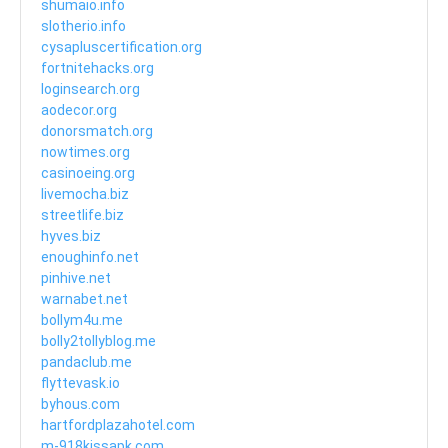
shumaio.info
slotherio.info
cysapluscertification.org
fortnitehacks.org
loginsearch.org
aodecor.org
donorsmatch.org
nowtimes.org
casinoeing.org
livemocha.biz
streetlife.biz
hyves.biz
enoughinfo.net
pinhive.net
warnabet.net
bollym4u.me
bolly2tollyblog.me
pandaclub.me
flyttevask.io
byhous.com
hartfordplazahotel.com
m-918kissapk.com