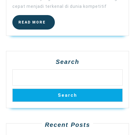
Industri
cepat menjadi terkenal di dunia kompetitif
Gaming
READ
READ MORE
MORE
Search
Search
Recent Posts