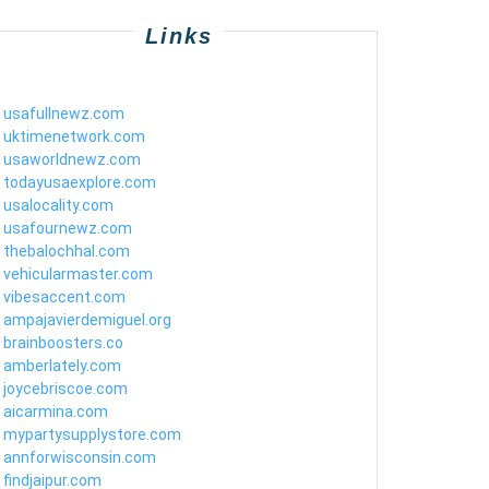
Links
usafullnewz.com
uktimenetwork.com
usaworldnewz.com
todayusaexplore.com
usalocality.com
usafournewz.com
thebalochhal.com
vehicularmaster.com
vibesaccent.com
ampajavierdemiguel.org
brainboosters.co
amberlately.com
joycebriscoe.com
aicarmina.com
mypartysupplystore.com
annforwisconsin.com
findjaipur.com