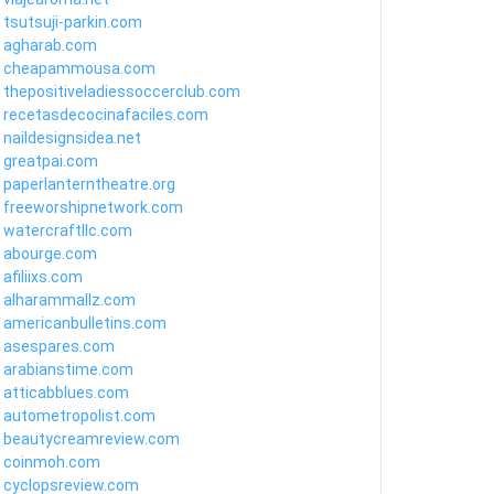
tsutsuji-parkin.com
agharab.com
cheapammousa.com
thepositiveladiessoccerclub.com
recetasdecocinafaciles.com
naildesignsidea.net
greatpai.com
paperlanterntheatre.org
freeworshipnetwork.com
watercraftllc.com
abourge.com
afiliixs.com
alharammallz.com
americanbulletins.com
asespares.com
arabianstime.com
atticabblues.com
autometropolist.com
beautycreamreview.com
coinmoh.com
cyclopsreview.com