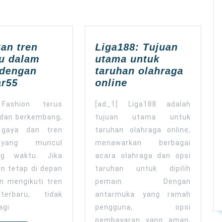
an tren
Liga188: Tujuan
ru dalam
utama untuk
dengan
taruhan olahraga
Temukan
Liga188:
ar55
online
tren
Tujuan
 Fashion terus
[ad_1] Liga188 adalah
terbaru
utama
dalam
untuk
 dan berkembang,
tujuan utama untuk
mode
taruhan
 gaya dan tren
taruhan olahraga online,
dengan
olahraga
yang muncul
menawarkan berbagai
jangkar55
online
ng waktu. Jika
acara olahraga dan opsi
in tetap di depan
taruhan untuk dipilih
n mengikuti tren
pemain. Dengan
erbaru, tidak
antarmuka yang ramah
agi
pengguna, opsi
pembayaran yang aman,