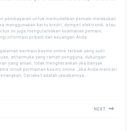
lihan pembayaran untuk memudahkan pemain melakukan
uka menggunakan kartu kredit, dompet elektronik, atau
 Situs ini juga mengutamakan keamanan pemain,
ngi informasi pribadi dan keuangan Anda.
alaman bermain kasino online terbaik yang sulit
g luas, antarmuka yang ramah pengguna, dukungan
ran yang aman, tidak mengherankan jika banyak
tama untuk permainan kasino online. Jika Anda mencari
yenangkan, Ceriabet adalah jawabannya.
NEXT
Next
post: