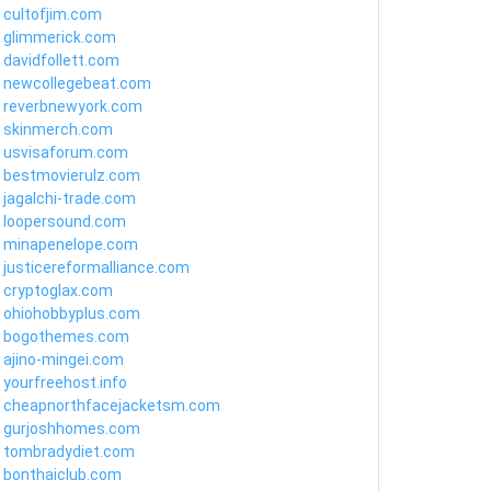
cultofjim.com
glimmerick.com
davidfollett.com
newcollegebeat.com
reverbnewyork.com
skinmerch.com
usvisaforum.com
bestmovierulz.com
jagalchi-trade.com
loopersound.com
minapenelope.com
justicereformalliance.com
cryptoglax.com
ohiohobbyplus.com
bogothemes.com
ajino-mingei.com
yourfreehost.info
cheapnorthfacejacketsm.com
gurjoshhomes.com
tombradydiet.com
bonthaiclub.com