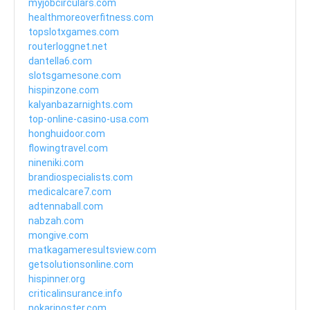
myjobcirculars.com
healthmoreoverfitness.com
topslotxgames.com
routerloggnet.net
dantella6.com
slotsgamesone.com
hispinzone.com
kalyanbazarnights.com
top-online-casino-usa.com
honghuidoor.com
flowingtravel.com
nineniki.com
brandiospecialists.com
medicalcare7.com
adtennaball.com
nabzah.com
mongive.com
matkagameresultsview.com
getsolutionsonline.com
hispinner.org
criticalinsurance.info
nokariposter.com