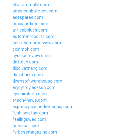
alharammallz.com
americanbulletins.com
asespares.com
arabianstime.com
atticabblues.com
autometropolist.com
beautycreamreview.com
coinmoh.com
cyclopsreview.com
dattgen.com
didoivatnang.com
dogsbarks.com
dwmsoftwarehouse.com
enjoytroyjackson.com
epicaimbots.com
etech4news.com
expresspsychedelicsshop.com
fashionistani.com
feelingswed.com
firecabal.com
forbessmagazine.com