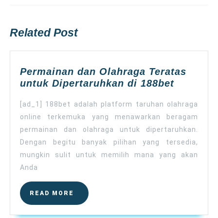
Previous
Next
post:
post:
Related Post
Permainan dan Olahraga Teratas
Permain
untuk Dipertaruhkan di 188bet
dan
[ad_1] 188bet adalah platform taruhan olahraga
Olahrag
Teratas
online terkemuka yang menawarkan beragam
untuk
permainan dan olahraga untuk dipertaruhkan.
Diperta
Dengan begitu banyak pilihan yang tersedia,
di
mungkin sulit untuk memilih mana yang akan
188bet
Anda
READ
READ MORE
MORE