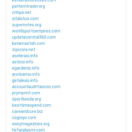
ksfashiondresses.com
patterntrader.org
cnhpa.net
sitalotus.com
supernotes.org
worldsportsempires.com
updatecentral360.com
katamastah.com
zqscore.net
aseleraio.info
asticio.info
egardenio.info
arxteamio.info
getalexio.info
accountaudittaxcon.com
prymprint.com
sportkeeda.org
besttimespend.com
careandcure.biz
cogniyo.com
easymagazines.org
hirfanjilasmi.com