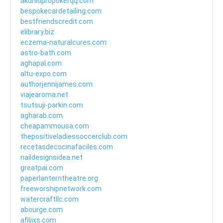
akunidpropokerqq.com
bespokecardetailing.com
bestfriendscredit.com
elibrary.biz
eczema-naturalcures.com
astro-bath.com
aghapal.com
altu-expo.com
authorjennijames.com
viajearoma.net
tsutsuji-parkin.com
agharab.com
cheapammousa.com
thepositiveladiessoccerclub.com
recetasdecocinafaciles.com
naildesignsidea.net
greatpai.com
paperlanterntheatre.org
freeworshipnetwork.com
watercraftllc.com
abourge.com
afiliixs.com