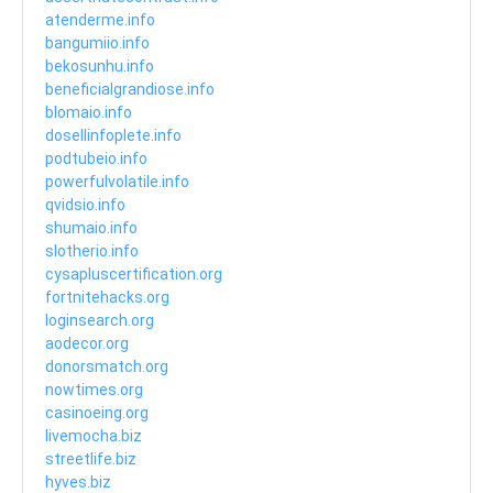
atenderme.info
bangumiio.info
bekosunhu.info
beneficialgrandiose.info
blomaio.info
dosellinfoplete.info
podtubeio.info
powerfulvolatile.info
qvidsio.info
shumaio.info
slotherio.info
cysapluscertification.org
fortnitehacks.org
loginsearch.org
aodecor.org
donorsmatch.org
nowtimes.org
casinoeing.org
livemocha.biz
streetlife.biz
hyves.biz