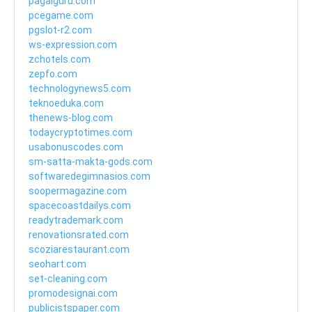
pagalguru.com
pcegame.com
pgslot-r2.com
ws-expression.com
zchotels.com
zepfo.com
technologynews5.com
teknoeduka.com
thenews-blog.com
todaycryptotimes.com
usabonuscodes.com
sm-satta-makta-gods.com
softwaredegimnasios.com
soopermagazine.com
spacecoastdailys.com
readytrademark.com
renovationsrated.com
scoziarestaurant.com
seohart.com
set-cleaning.com
promodesignai.com
publicistspaper.com