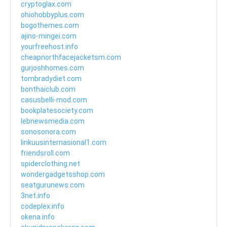
cryptoglax.com
ohiohobbyplus.com
bogothemes.com
ajino-mingei.com
yourfreehost.info
cheapnorthfacejacketsm.com
gurjoshhomes.com
tombradydiet.com
bonthaiclub.com
casusbelli-mod.com
bookplatesociety.com
lebnewsmedia.com
sonosonora.com
linkuusinternasional1.com
friendsroll.com
spiderclothing.net
wondergadgetsshop.com
seatgurunews.com
3net.info
codeplex.info
okena.info