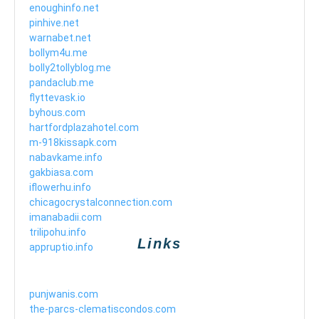
enoughinfo.net
pinhive.net
warnabet.net
bollym4u.me
bolly2tollyblog.me
pandaclub.me
flyttevask.io
byhous.com
hartfordplazahotel.com
m-918kissapk.com
nabavkame.info
gakbiasa.com
iflowerhu.info
chicagocrystalconnection.com
imanabadii.com
trilipohu.info
Links
appruptio.info
punjwanis.com
the-parcs-clematiscondos.com