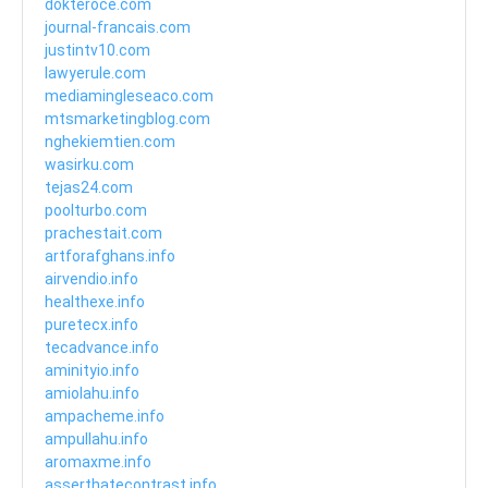
dokteroce.com
journal-francais.com
justintv10.com
lawyerule.com
mediamingleseaco.com
mtsmarketingblog.com
nghekiemtien.com
wasirku.com
tejas24.com
poolturbo.com
prachestait.com
artforafghans.info
airvendio.info
healthexe.info
puretecx.info
tecadvance.info
aminityio.info
amiolahu.info
ampacheme.info
ampullahu.info
aromaxme.info
asserthatecontrast.info