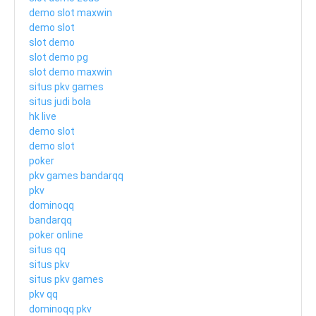
demo slot maxwin
demo slot
slot demo
slot demo pg
slot demo maxwin
situs pkv games
situs judi bola
hk live
demo slot
demo slot
poker
pkv games bandarqq
pkv
dominoqq
bandarqq
poker online
situs qq
situs pkv
situs pkv games
pkv qq
dominoqq pkv