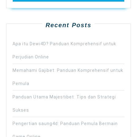
Recent Posts
Apa itu Dewi4D? Panduan Komprehensif untuk
Perjudian Online
Memahami Gajibet: Panduan Komprehensif untuk
Pemula
Panduan Utama Majestibet: Tips dan Strategi
Sukses
Pengertian saung4d: Panduan Pemula Bermain
Game Online