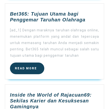
Bet365: Tujuan Utama bagi
Bet365:
Penggemar Taruhan Olahraga
Tujuan
[ad_1] Dengan maraknya taruhan olahraga online,
Utama
bagi
menemukan platform yang andal dan tepercaya
Penggem
untuk memasang taruhan Anda menjadi semakin
Taruhan
penting. Bet365 telah muncul sebagai salah satu
Olahraga
tujuan utama bagi penggemar taruhan
READ
READ MORE
MORE
Inside the World of Rajacuan69:
Sekilas Karier dan Kesuksesan
Inside
Gamingnya