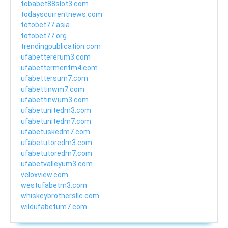
tobabet88slot3.com
todayscurrentnews.com
totobet77.asia
totobet77.org
trendingpublication.com
ufabettererum3.com
ufabettermentm4.com
ufabettersum7.com
ufabettinwm7.com
ufabettinwum3.com
ufabetunitedm3.com
ufabetunitedm7.com
ufabetuskedm7.com
ufabetutoredm3.com
ufabetutoredm7.com
ufabetvalleyum3.com
veloxview.com
westufabetm3.com
whiskeybrothersllc.com
wildufabetum7.com