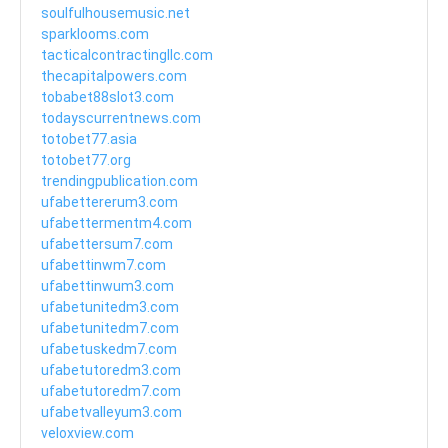
soulfulhousemusic.net
sparklooms.com
tacticalcontractingllc.com
thecapitalpowers.com
tobabet88slot3.com
todayscurrentnews.com
totobet77.asia
totobet77.org
trendingpublication.com
ufabettererum3.com
ufabettermentm4.com
ufabettersum7.com
ufabettinwm7.com
ufabettinwum3.com
ufabetunitedm3.com
ufabetunitedm7.com
ufabetuskedm7.com
ufabetutoredm3.com
ufabetutoredm7.com
ufabetvalleyum3.com
veloxview.com