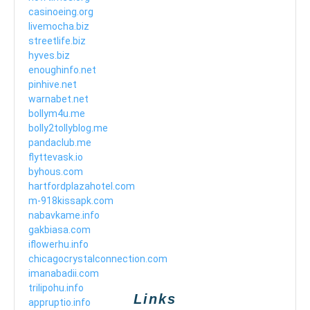
casinoeing.org
livemocha.biz
streetlife.biz
hyves.biz
enoughinfo.net
pinhive.net
warnabet.net
bollym4u.me
bolly2tollyblog.me
pandaclub.me
flyttevask.io
byhous.com
hartfordplazahotel.com
m-918kissapk.com
nabavkame.info
gakbiasa.com
iflowerhu.info
chicagocrystalconnection.com
imanabadii.com
trilipohu.info
Links
appruptio.info