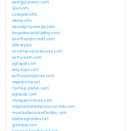
seatgurunews.com
3net.info
codeplex.info
okena.info
akunidpropokerqq.com
bespokecardetailing.com
bestfriendscredit.com
elibrary.biz
eczema-naturalcures.com
astro-bath.com
aghapal.com
altu-expo.com
authorjennijames.com
viajearoma.net
tsutsuji-parkin.com
agharab.com
cheapammousa.com
thepositiveladiessoccerclub.com
recetasdecocinafaciles.com
naildesignsidea.net
greatpai.com