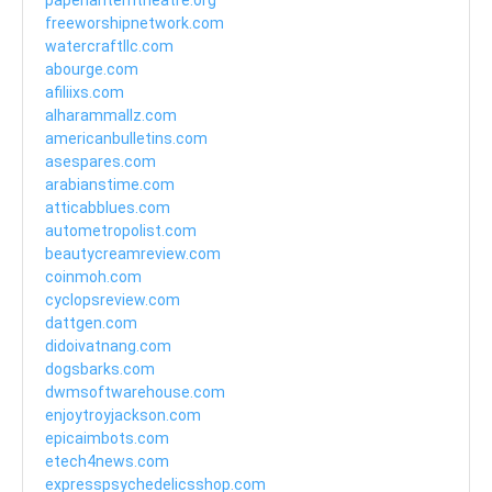
paperlanterntheatre.org
freeworshipnetwork.com
watercraftllc.com
abourge.com
afiliixs.com
alharammallz.com
americanbulletins.com
asespares.com
arabianstime.com
atticabblues.com
autometropolist.com
beautycreamreview.com
coinmoh.com
cyclopsreview.com
dattgen.com
didoivatnang.com
dogsbarks.com
dwmsoftwarehouse.com
enjoytroyjackson.com
epicaimbots.com
etech4news.com
expresspsychedelicsshop.com