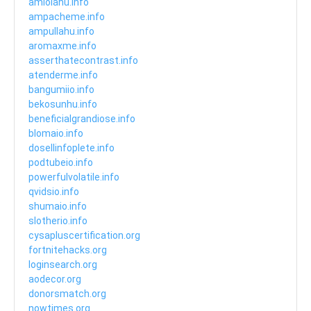
amiolahu.info
ampacheme.info
ampullahu.info
aromaxme.info
asserthatecontrast.info
atenderme.info
bangumiio.info
bekosunhu.info
beneficialgrandiose.info
blomaio.info
dosellinfoplete.info
podtubeio.info
powerfulvolatile.info
qvidsio.info
shumaio.info
slotherio.info
cysapluscertification.org
fortnitehacks.org
loginsearch.org
aodecor.org
donorsmatch.org
nowtimes.org