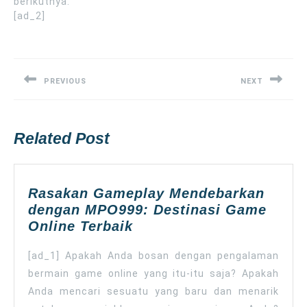
berikutnya.
[ad_2]
Post
navigation
PREVIOUS
NEXT
Previous
Next
post:
post:
Related Post
Rasakan Gameplay Mendebarkan
dengan MPO999: Destinasi Game
Rasakan
Online Terbaik
Gameplay
[ad_1] Apakah Anda bosan dengan pengalaman
Mendebarkan
dengan
bermain game online yang itu-itu saja? Apakah
MPO999:
Anda mencari sesuatu yang baru dan menarik