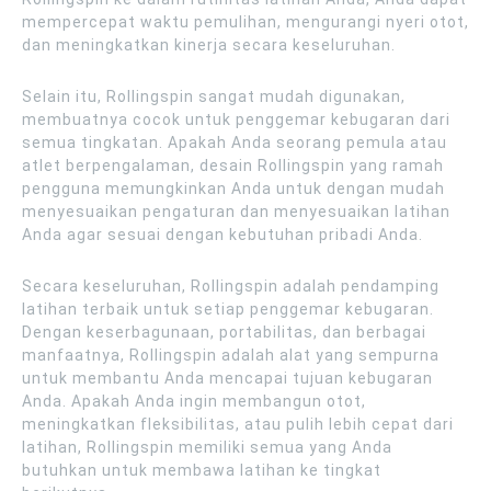
mempercepat waktu pemulihan, mengurangi nyeri otot,
dan meningkatkan kinerja secara keseluruhan.
Selain itu, Rollingspin sangat mudah digunakan,
membuatnya cocok untuk penggemar kebugaran dari
semua tingkatan. Apakah Anda seorang pemula atau
atlet berpengalaman, desain Rollingspin yang ramah
pengguna memungkinkan Anda untuk dengan mudah
menyesuaikan pengaturan dan menyesuaikan latihan
Anda agar sesuai dengan kebutuhan pribadi Anda.
Secara keseluruhan, Rollingspin adalah pendamping
latihan terbaik untuk setiap penggemar kebugaran.
Dengan keserbagunaan, portabilitas, dan berbagai
manfaatnya, Rollingspin adalah alat yang sempurna
untuk membantu Anda mencapai tujuan kebugaran
Anda. Apakah Anda ingin membangun otot,
meningkatkan fleksibilitas, atau pulih lebih cepat dari
latihan, Rollingspin memiliki semua yang Anda
butuhkan untuk membawa latihan ke tingkat