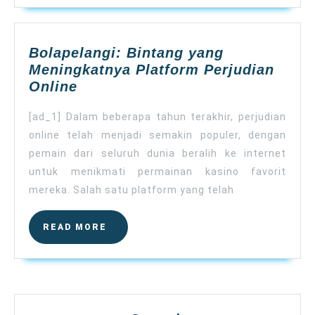
Bolapelangi: Bintang yang
Meningkatnya Platform Perjudian
Bolapelangi:
Online
Bintang
[ad_1] Dalam beberapa tahun terakhir, perjudian
yang
Meningkatnya
online telah menjadi semakin populer, dengan
Platform
pemain dari seluruh dunia beralih ke internet
Perjudian
untuk menikmati permainan kasino favorit
Online
mereka. Salah satu platform yang telah
READ
READ MORE
MORE