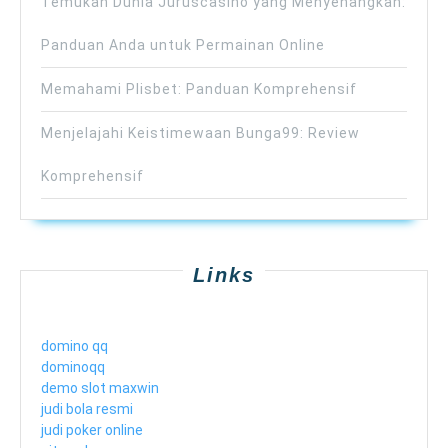
Temukan Dunia Juruscasino yang Menyenangkan:
Panduan Anda untuk Permainan Online
Memahami Plisbet: Panduan Komprehensif
Menjelajahi Keistimewaan Bunga99: Review
Komprehensif
Links
domino qq
dominoqq
demo slot maxwin
judi bola resmi
judi poker online