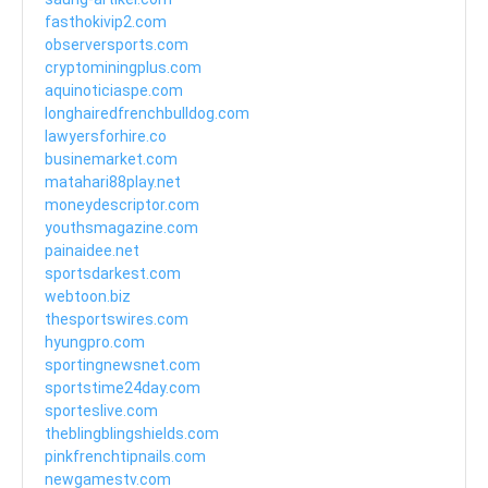
fasthokivip2.com
observersports.com
cryptominingplus.com
aquinoticiaspe.com
longhairedfrenchbulldog.com
lawyersforhire.co
businemarket.com
matahari88play.net
moneydescriptor.com
youthsmagazine.com
painaidee.net
sportsdarkest.com
webtoon.biz
thesportswires.com
hyungpro.com
sportingnewsnet.com
sportstime24day.com
sporteslive.com
theblingblingshields.com
pinkfrenchtipnails.com
newgamestv.com