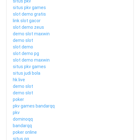
situs pkv
situs pkv games
slot demo gratis
link slot gacor
slot demo zeus
demo slot maxwin
demo slot
slot demo
slot demo pg
slot demo maxwin
situs pkv games
situs judi bola
hk live
demo slot
demo slot
poker
pkv games bandarqq
pkv
dominoqq
bandarqq
poker online
situs qq