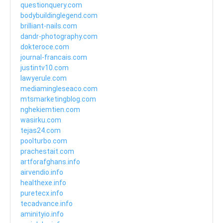
questionquery.com
bodybuildinglegend.com
brilliant-nails.com
dandr-photography.com
dokteroce.com
journal-francais.com
justintv10.com
lawyerule.com
mediamingleseaco.com
mtsmarketingblog.com
nghekiemtien.com
wasirku.com
tejas24.com
poolturbo.com
prachestait.com
artforafghans.info
airvendio.info
healthexe.info
puretecx.info
tecadvance.info
aminityio.info