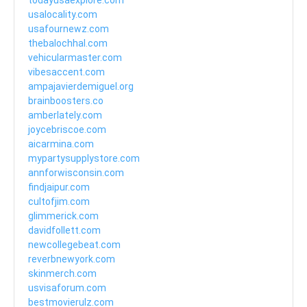
todayusaexplore.com
usalocality.com
usafournewz.com
thebalochhal.com
vehicularmaster.com
vibesaccent.com
ampajavierdemiguel.org
brainboosters.co
amberlately.com
joycebriscoe.com
aicarmina.com
mypartysupplystore.com
annforwisconsin.com
findjaipur.com
cultofjim.com
glimmerick.com
davidfollett.com
newcollegebeat.com
reverbnewyork.com
skinmerch.com
usvisaforum.com
bestmovierulz.com