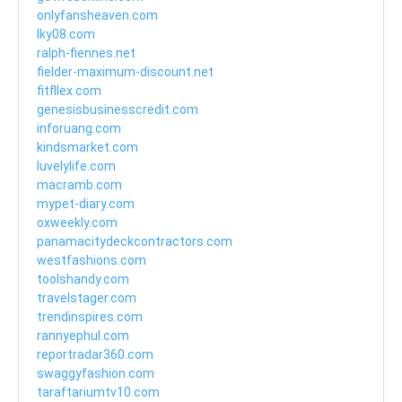
onlyfansheaven.com
lky08.com
ralph-fiennes.net
fielder-maximum-discount.net
fitfllex.com
genesisbusinesscredit.com
inforuang.com
kindsmarket.com
luvelylife.com
macramb.com
mypet-diary.com
oxweekly.com
panamacitydeckcontractors.com
westfashions.com
toolshandy.com
travelstager.com
trendinspires.com
rannyephul.com
reportradar360.com
swaggyfashion.com
taraftariumtv10.com