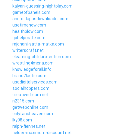
kalyan-guessing-nightplay.com
gameofpanels.com
androidappsdownloader.com
usetimenow.com
healthblow.com
gohelpmate.com
rajdhani-satta-matka.com
writerscraft.net
elearning-childprotection.com
wrestling4mena.com
knowledgeforall.info
brand2lastio.com
usadigitalservices.com
socialhoppers.com
creativedream.net
n2315.com
getwebonline.com
onlyfansheaven.com
lky08.com
ralph-fiennes.net
fielder-maximum-discount.net