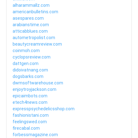
alharammallz.com
americanbulletins.com
asespares.com
arabianstime.com
atticabblues.com
autometropolist.com
beautycreamreview.com
coinmoh.com
cyclopsreview.com
dattgen.com
didoivatnang.com
dogsbarks.com
dwmsoftwarehouse.com
enjoytroyjackson.com
epicaimbots.com
etech4news.com
expresspsychedelicsshop.com
fashionistani.com
feelingswed.com
firecabal.com
forbessmagazine.com