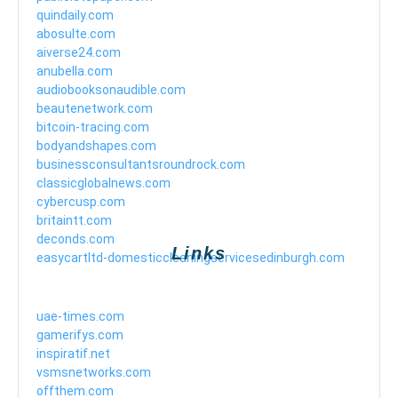
quindaily.com
abosulte.com
aiverse24.com
anubella.com
audiobooksonaudible.com
beautenetwork.com
bitcoin-tracing.com
bodyandshapes.com
businessconsultantsroundrock.com
classicglobalnews.com
cybercusp.com
britaintt.com
deconds.com
Links
easycartltd-domesticcleaningservicesedinburgh.com
uae-times.com
gamerifys.com
inspiratif.net
vsmsnetworks.com
offthem.com