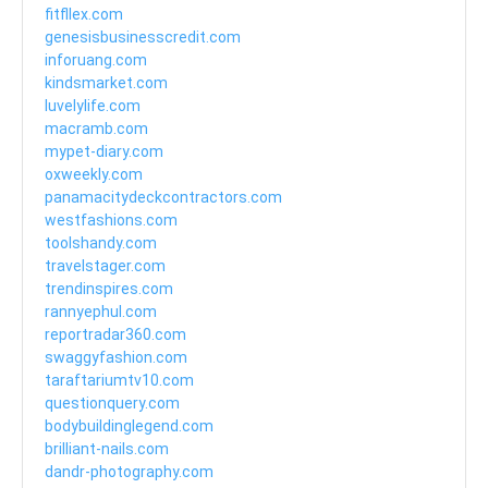
fitfllex.com
genesisbusinesscredit.com
inforuang.com
kindsmarket.com
luvelylife.com
macramb.com
mypet-diary.com
oxweekly.com
panamacitydeckcontractors.com
westfashions.com
toolshandy.com
travelstager.com
trendinspires.com
rannyephul.com
reportradar360.com
swaggyfashion.com
taraftariumtv10.com
questionquery.com
bodybuildinglegend.com
brilliant-nails.com
dandr-photography.com