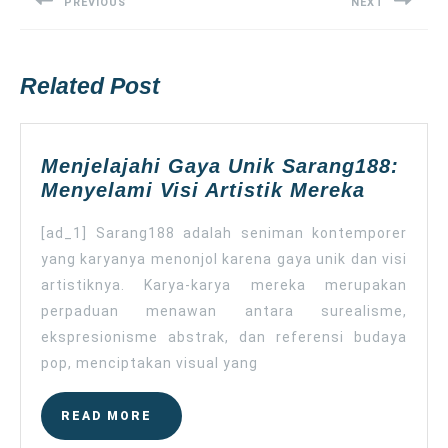
PREVIOUS
NEXT
Previous
Next
post:
post:
Related Post
Menjelajahi Gaya Unik Sarang188:
Menjela
Menyelami Visi Artistik Mereka
Gaya
[ad_1] Sarang188 adalah seniman kontemporer
Unik
Sarang1
yang karyanya menonjol karena gaya unik dan visi
Menyel
artistiknya. Karya-karya mereka merupakan
Visi
perpaduan menawan antara surealisme,
Artistik
ekspresionisme abstrak, dan referensi budaya
Mereka
pop, menciptakan visual yang
READ
READ MORE
MORE