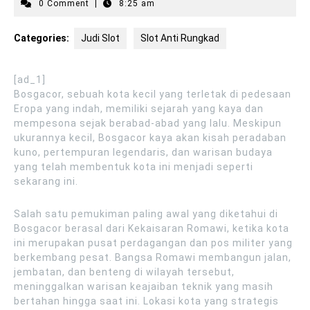
20,
0 Comment
|
8:25 am
2026
Categories:
Judi Slot
Slot Anti Rungkad
[ad_1]
Bosgacor, sebuah kota kecil yang terletak di pedesaan
Eropa yang indah, memiliki sejarah yang kaya dan
mempesona sejak berabad-abad yang lalu. Meskipun
ukurannya kecil, Bosgacor kaya akan kisah peradaban
kuno, pertempuran legendaris, dan warisan budaya
yang telah membentuk kota ini menjadi seperti
sekarang ini.
Salah satu pemukiman paling awal yang diketahui di
Bosgacor berasal dari Kekaisaran Romawi, ketika kota
ini merupakan pusat perdagangan dan pos militer yang
berkembang pesat. Bangsa Romawi membangun jalan,
jembatan, dan benteng di wilayah tersebut,
meninggalkan warisan keajaiban teknik yang masih
bertahan hingga saat ini. Lokasi kota yang strategis