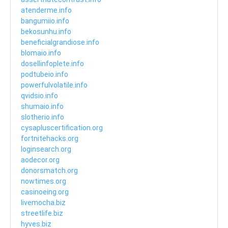
atenderme.info
bangumiio.info
bekosunhu.info
beneficialgrandiose.info
blomaio.info
dosellinfoplete.info
podtubeio.info
powerfulvolatile.info
qvidsio.info
shumaio.info
slotherio.info
cysapluscertification.org
fortnitehacks.org
loginsearch.org
aodecor.org
donorsmatch.org
nowtimes.org
casinoeing.org
livemocha.biz
streetlife.biz
hyves.biz