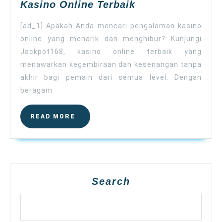
Temukan
Kasino Online Terbaik
Kegembiraan
[ad_1] Apakah Anda mencari pengalaman kasino
Tanpa
Akhir
online yang menarik dan menghibur? Kunjungi
di
Jackpot168, kasino online terbaik yang
Jackpot168:
menawarkan kegembiraan dan kesenangan tanpa
Pengalaman
akhir bagi pemain dari semua level. Dengan
Kasino
beragam
Online
Terbaik
READ
READ MORE
MORE
Search