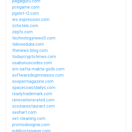
pagalguru.com
pcegame.com
pgslot-r2.com
ws-expression.com
zchotels.com
zepfo.com
technologynews5.com
teknoeduka.com
thenews-blog.com
todaycryptotimes.com
usabonuscodes.com
sm-satta-makta-gods.com
softwaredegimnasios.com
soopermagazine.com
spacecoastdailys.com
readytrademark.com
renovationsrated.com
scoziarestaurant.com
seohart.com
set-cleaning.com
promodesignai.com
publicistspaper.com