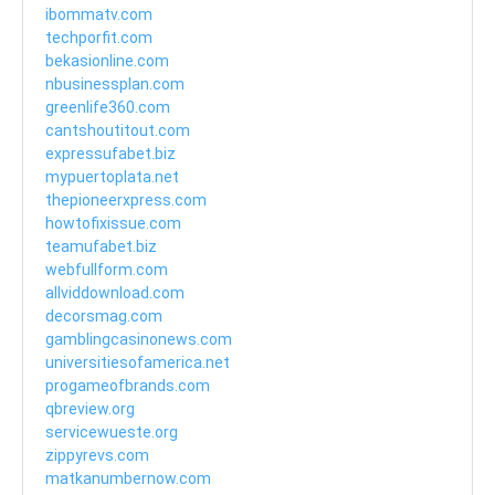
ibommatv.com
techporfit.com
bekasionline.com
nbusinessplan.com
greenlife360.com
cantshoutitout.com
expressufabet.biz
mypuertoplata.net
thepioneerxpress.com
howtofixissue.com
teamufabet.biz
webfullform.com
allviddownload.com
decorsmag.com
gamblingcasinonews.com
universitiesofamerica.net
progameofbrands.com
qbreview.org
servicewueste.org
zippyrevs.com
matkanumbernow.com