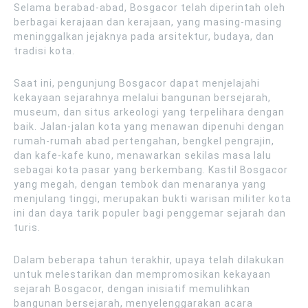
Selama berabad-abad, Bosgacor telah diperintah oleh
berbagai kerajaan dan kerajaan, yang masing-masing
meninggalkan jejaknya pada arsitektur, budaya, dan
tradisi kota.
Saat ini, pengunjung Bosgacor dapat menjelajahi
kekayaan sejarahnya melalui bangunan bersejarah,
museum, dan situs arkeologi yang terpelihara dengan
baik. Jalan-jalan kota yang menawan dipenuhi dengan
rumah-rumah abad pertengahan, bengkel pengrajin,
dan kafe-kafe kuno, menawarkan sekilas masa lalu
sebagai kota pasar yang berkembang. Kastil Bosgacor
yang megah, dengan tembok dan menaranya yang
menjulang tinggi, merupakan bukti warisan militer kota
ini dan daya tarik populer bagi penggemar sejarah dan
turis.
Dalam beberapa tahun terakhir, upaya telah dilakukan
untuk melestarikan dan mempromosikan kekayaan
sejarah Bosgacor, dengan inisiatif memulihkan
bangunan bersejarah, menyelenggarakan acara