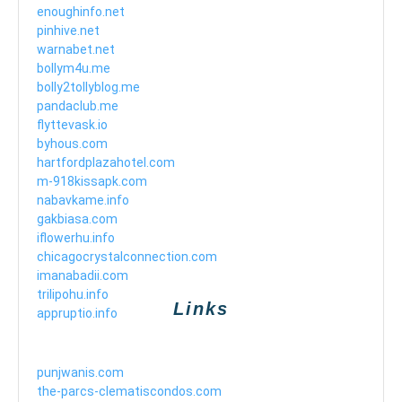
enoughinfo.net
pinhive.net
warnabet.net
bollym4u.me
bolly2tollyblog.me
pandaclub.me
flyttevask.io
byhous.com
hartfordplazahotel.com
m-918kissapk.com
nabavkame.info
gakbiasa.com
iflowerhu.info
chicagocrystalconnection.com
imanabadii.com
trilipohu.info
Links
appruptio.info
punjwanis.com
the-parcs-clematiscondos.com