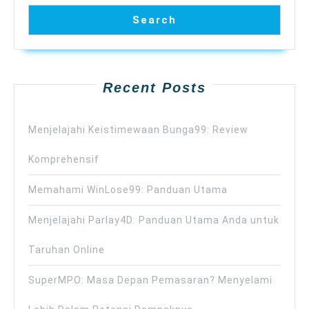
Search
Recent Posts
Menjelajahi Keistimewaan Bunga99: Review
Komprehensif
Memahami WinLose99: Panduan Utama
Menjelajahi Parlay4D: Panduan Utama Anda untuk
Taruhan Online
SuperMPO: Masa Depan Pemasaran? Menyelami