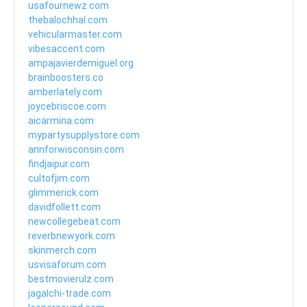
usafournewz.com
thebalochhal.com
vehicularmaster.com
vibesaccent.com
ampajavierdemiguel.org
brainboosters.co
amberlately.com
joycebriscoe.com
aicarmina.com
mypartysupplystore.com
annforwisconsin.com
findjaipur.com
cultofjim.com
glimmerick.com
davidfollett.com
newcollegebeat.com
reverbnewyork.com
skinmerch.com
usvisaforum.com
bestmovierulz.com
jagalchi-trade.com