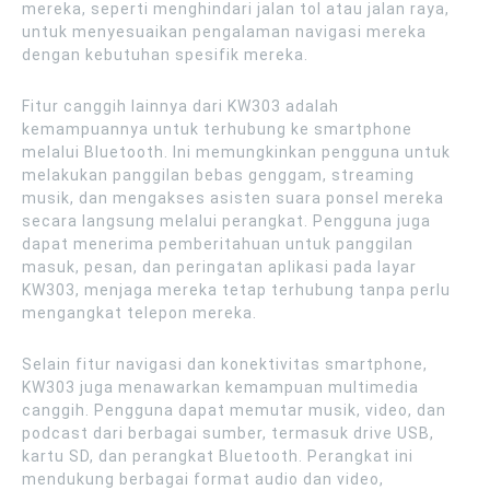
mereka, seperti menghindari jalan tol atau jalan raya,
untuk menyesuaikan pengalaman navigasi mereka
dengan kebutuhan spesifik mereka.
Fitur canggih lainnya dari KW303 adalah
kemampuannya untuk terhubung ke smartphone
melalui Bluetooth. Ini memungkinkan pengguna untuk
melakukan panggilan bebas genggam, streaming
musik, dan mengakses asisten suara ponsel mereka
secara langsung melalui perangkat. Pengguna juga
dapat menerima pemberitahuan untuk panggilan
masuk, pesan, dan peringatan aplikasi pada layar
KW303, menjaga mereka tetap terhubung tanpa perlu
mengangkat telepon mereka.
Selain fitur navigasi dan konektivitas smartphone,
KW303 juga menawarkan kemampuan multimedia
canggih. Pengguna dapat memutar musik, video, dan
podcast dari berbagai sumber, termasuk drive USB,
kartu SD, dan perangkat Bluetooth. Perangkat ini
mendukung berbagai format audio dan video,