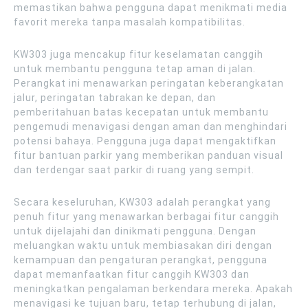
memastikan bahwa pengguna dapat menikmati media
favorit mereka tanpa masalah kompatibilitas.
KW303 juga mencakup fitur keselamatan canggih
untuk membantu pengguna tetap aman di jalan.
Perangkat ini menawarkan peringatan keberangkatan
jalur, peringatan tabrakan ke depan, dan
pemberitahuan batas kecepatan untuk membantu
pengemudi menavigasi dengan aman dan menghindari
potensi bahaya. Pengguna juga dapat mengaktifkan
fitur bantuan parkir yang memberikan panduan visual
dan terdengar saat parkir di ruang yang sempit.
Secara keseluruhan, KW303 adalah perangkat yang
penuh fitur yang menawarkan berbagai fitur canggih
untuk dijelajahi dan dinikmati pengguna. Dengan
meluangkan waktu untuk membiasakan diri dengan
kemampuan dan pengaturan perangkat, pengguna
dapat memanfaatkan fitur canggih KW303 dan
meningkatkan pengalaman berkendara mereka. Apakah
menavigasi ke tujuan baru, tetap terhubung di jalan,