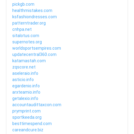
pickgb.com
healthmistakes.com
ksfashiondresses.com
patterntrader.org
cnhpa.net
sitalotus.com
supernotes.org
worldsportsempires.com
updatecentral360.com
katamastah.com
zqscore.net
aseleraio.info
asticio.info
egardenio.info
arxteamio.info
getalexio.info
accountaudittaxcon.com
prymprint.com
sportkeeda.org
besttimespend.com
careandcure.biz