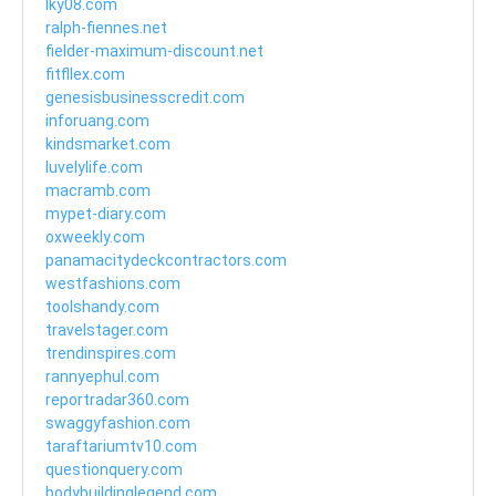
lky08.com
ralph-fiennes.net
fielder-maximum-discount.net
fitfllex.com
genesisbusinesscredit.com
inforuang.com
kindsmarket.com
luvelylife.com
macramb.com
mypet-diary.com
oxweekly.com
panamacitydeckcontractors.com
westfashions.com
toolshandy.com
travelstager.com
trendinspires.com
rannyephul.com
reportradar360.com
swaggyfashion.com
taraftariumtv10.com
questionquery.com
bodybuildinglegend.com