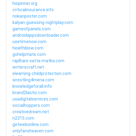
hispinner.org
criticalinsurance.info
nokariposter.com
kalyan-guessing-nightplay.com
gameofpanels.com
androidappsdownloader.com
usetimenow.com
healthblow.com
gohelpmate.com
rajdhani-satta-matka.com
writerscraft.net
elearning-childprotection.com
wrestling4mena.com
knowledgeforall.info
brand2lastio.com
usadigitalservices.com
socialhoppers.com
creativedream.net
n2315.com
getwebonline.com
onlyfansheaven.com