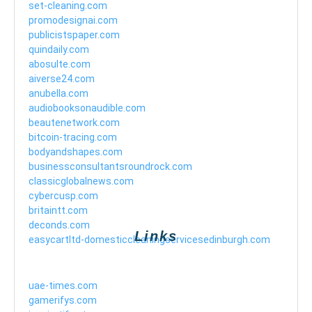
set-cleaning.com
promodesignai.com
publicistspaper.com
quindaily.com
abosulte.com
aiverse24.com
anubella.com
audiobooksonaudible.com
beautenetwork.com
bitcoin-tracing.com
bodyandshapes.com
businessconsultantsroundrock.com
classicglobalnews.com
cybercusp.com
britaintt.com
deconds.com
Links
easycartltd-domesticcleaningservicesedinburgh.com
uae-times.com
gamerifys.com