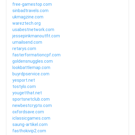
free-gamestop.com
sinbadtravels.com
ukmagzine.com
wareztech.org
usabestnetwork.com
jessepinkmanoutfit.com
umailsend.com
retarys.com
fasterformationcpf.com
goldensnuggles.com
lookbattlemap.com
buyrdpservice.com
yesport.net
tostylo.com
yougetthat.net
sportsnetclub.com
newbestcrypto.com
oxfordsave.com
iclassicgames.com
saung-artikel.com
fasthokivip2.com