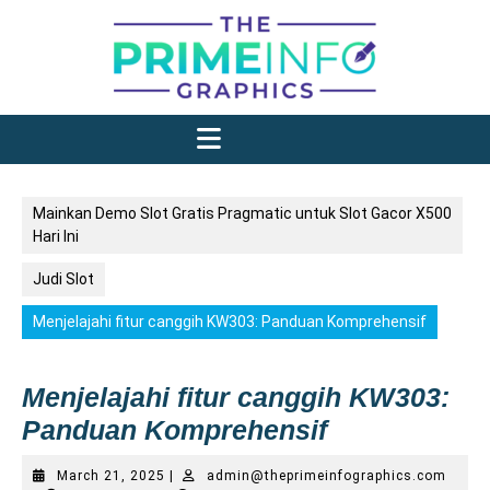
Skip
to
content
Open
Button
Mainkan Demo Slot Gratis Pragmatic untuk Slot Gacor X500
Hari Ini
Judi Slot
Menjelajahi fitur canggih KW303: Panduan Komprehensif
Menjelajahi fitur canggih KW303:
Panduan Komprehensif
March
admin
March 21, 2025
|
admin@theprimeinfographics.com