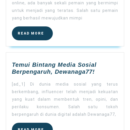
Perjalanan
online, ada banyak sekali pemain yang bermimpi
Rahayu88
untuk menjadi yang teratas. Salah satu pemain
Menuju
yang berhasil mewujudkan mimpi
Puncak
READ
READ MORE
MORE
Temui Bintang Media Sosial
Temui
Berpengaruh, Dewanaga77!
Bintang
[ad_1] Di dunia media sosial yang terus
Media
Sosial
berkembang, influencer telah menjadi kekuatan
Berpengaru
yang kuat dalam membentuk tren, opini, dan
Dewanaga7
perilaku konsumen. Salah satu tokoh
berpengaruh di dunia digital adalah Dewanaga77,
READ
READ MORE