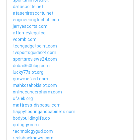
sportsmirrors.net
datasports.net
atasehirescortu.net
engineeringtechub.com
jerryescorts.com
attorneylegal.co
voomb.com
techgadgetpoint.com
tvsportsguide24.com
sportsreviews24.com
dubai360blog.com
lucky77slot.org
growmefast.com
mahkotahokislot.com
onlinecancerpharm.com
ufalek.org
mattress-disposal.com
happyflooringandcabinets.com
bodybuildinglife.co
qrdoggy.com
technologygud.com
realshocknews.com