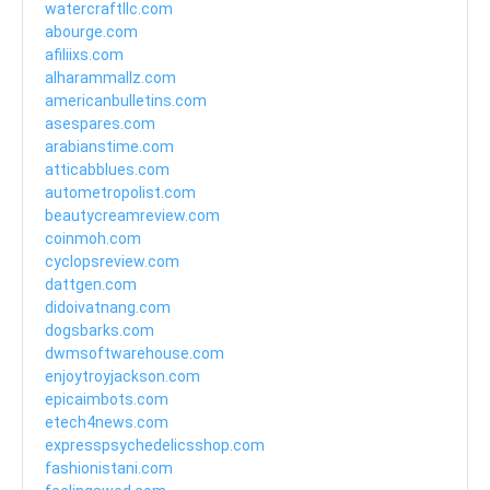
watercraftllc.com
abourge.com
afiliixs.com
alharammallz.com
americanbulletins.com
asespares.com
arabianstime.com
atticabblues.com
autometropolist.com
beautycreamreview.com
coinmoh.com
cyclopsreview.com
dattgen.com
didoivatnang.com
dogsbarks.com
dwmsoftwarehouse.com
enjoytroyjackson.com
epicaimbots.com
etech4news.com
expresspsychedelicsshop.com
fashionistani.com