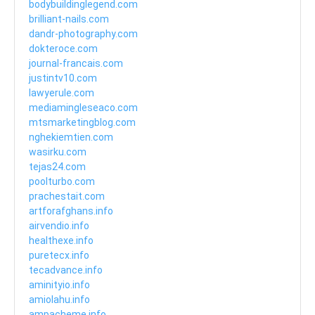
bodybuildinglegend.com
brilliant-nails.com
dandr-photography.com
dokteroce.com
journal-francais.com
justintv10.com
lawyerule.com
mediamingleseaco.com
mtsmarketingblog.com
nghekiemtien.com
wasirku.com
tejas24.com
poolturbo.com
prachestait.com
artforafghans.info
airvendio.info
healthexe.info
puretecx.info
tecadvance.info
aminityio.info
amiolahu.info
ampacheme.info