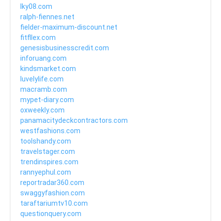
lky08.com
ralph-fiennes.net
fielder-maximum-discount.net
fitfllex.com
genesisbusinesscredit.com
inforuang.com
kindsmarket.com
luvelylife.com
macramb.com
mypet-diary.com
oxweekly.com
panamacitydeckcontractors.com
westfashions.com
toolshandy.com
travelstager.com
trendinspires.com
rannyephul.com
reportradar360.com
swaggyfashion.com
taraftariumtv10.com
questionquery.com