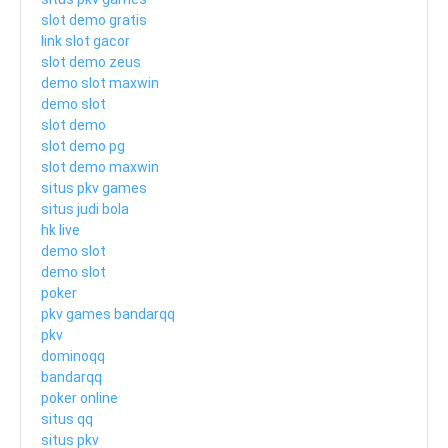
slot demo gratis
link slot gacor
slot demo zeus
demo slot maxwin
demo slot
slot demo
slot demo pg
slot demo maxwin
situs pkv games
situs judi bola
hk live
demo slot
demo slot
poker
pkv games bandarqq
pkv
dominoqq
bandarqq
poker online
situs qq
situs pkv