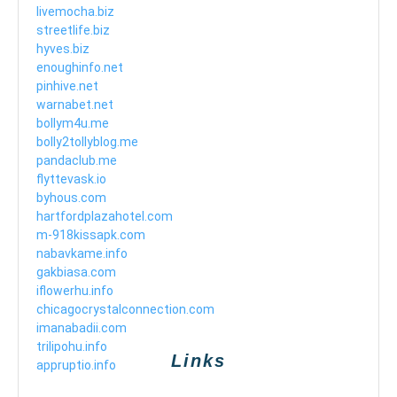
livemocha.biz
streetlife.biz
hyves.biz
enoughinfo.net
pinhive.net
warnabet.net
bollym4u.me
bolly2tollyblog.me
pandaclub.me
flyttevask.io
byhous.com
hartfordplazahotel.com
m-918kissapk.com
nabavkame.info
gakbiasa.com
iflowerhu.info
chicagocrystalconnection.com
imanabadii.com
trilipohu.info
Links
appruptio.info