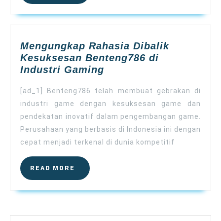
MORE
Mengungkap Rahasia Dibalik
Kesuksesan Benteng786 di
Mengungkap
Industri Gaming
Rahasia
[ad_1] Benteng786 telah membuat gebrakan di
Dibalik
Kesuksesan
industri game dengan kesuksesan game dan
Benteng786
pendekatan inovatif dalam pengembangan game.
di
Perusahaan yang berbasis di Indonesia ini dengan
Industri
cepat menjadi terkenal di dunia kompetitif
Gaming
READ
READ MORE
MORE