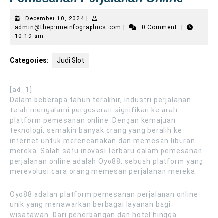
December
December 10, 2024
|
10,
admin@theprimeinfographics.
admin@theprimeinfographics.com
|
0 Comment
|
2024
10:19 am
Categories:
Judi Slot
[ad_1]
Dalam beberapa tahun terakhir, industri perjalanan
telah mengalami pergeseran signifikan ke arah
platform pemesanan online. Dengan kemajuan
teknologi, semakin banyak orang yang beralih ke
internet untuk merencanakan dan memesan liburan
mereka. Salah satu inovasi terbaru dalam pemesanan
perjalanan online adalah Oyo88, sebuah platform yang
merevolusi cara orang memesan perjalanan mereka.
Oyo88 adalah platform pemesanan perjalanan online
unik yang menawarkan berbagai layanan bagi
wisatawan. Dari penerbangan dan hotel hingga