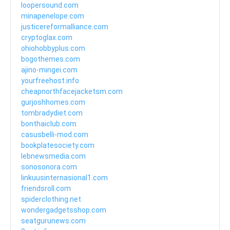
loopersound.com
minapenelope.com
justicereformalliance.com
cryptoglax.com
ohiohobbyplus.com
bogothemes.com
ajino-mingei.com
yourfreehost.info
cheapnorthfacejacketsm.com
gurjoshhomes.com
tombradydiet.com
bonthaiclub.com
casusbelli-mod.com
bookplatesociety.com
lebnewsmedia.com
sonosonora.com
linkuusinternasional1.com
friendsroll.com
spiderclothing.net
wondergadgetsshop.com
seatgurunews.com