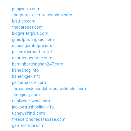
punjwanis.com
the-parcs-clematiscondos.com
jusu-gb.com
thecarepet.com
blogwriterplus.com
guestpostingseo.com
casinogambitpro.info
pokerplaymasters.info
courseoncourse.com
bantinbatdongsan247.com
bahednog.info
bahenxgek.info
pertamaskre.com
threadsvideoandphotodownloader.com
techgiddy.com
usalivenetwork.com
jackpotrushonline.info
ucnewshindi.com
freecellphonedatabase.com
gamersrope.com