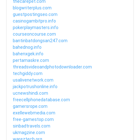
thecarepet.com
blogwriterplus.com
guestpostingseo.com
casinogambitpro.info
pokerplaymasters.info
courseoncourse.com
bantinbatdongsan247.com
bahednog.info
bahenxgek.info
pertamaskre.com
threadsvideoandphotodownloader.com
techgiddy.com
usalivenetwork.com
jackpotrushonline.info
ucnewshindi.com
freecellphonedatabase.com
gamersrope.com
exellewebmedia.com
free-gamestop.com
sinbadtravels.com
ukmagzine.com
wareztech.org