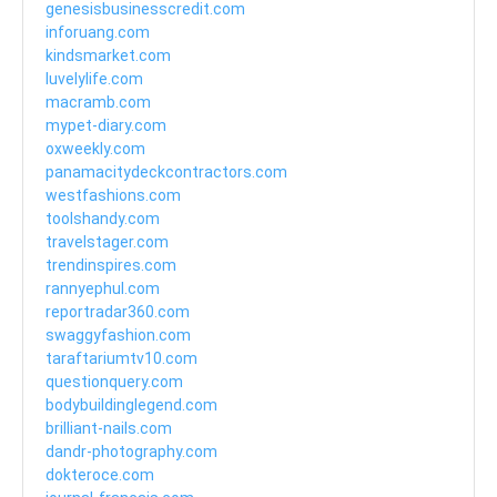
genesisbusinesscredit.com
inforuang.com
kindsmarket.com
luvelylife.com
macramb.com
mypet-diary.com
oxweekly.com
panamacitydeckcontractors.com
westfashions.com
toolshandy.com
travelstager.com
trendinspires.com
rannyephul.com
reportradar360.com
swaggyfashion.com
taraftariumtv10.com
questionquery.com
bodybuildinglegend.com
brilliant-nails.com
dandr-photography.com
dokteroce.com