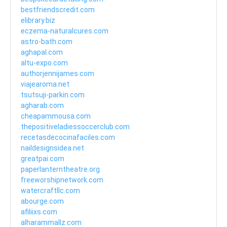
bestfriendscredit.com
elibrary.biz
eczema-naturalcures.com
astro-bath.com
aghapal.com
altu-expo.com
authorjennijames.com
viajearoma.net
tsutsuji-parkin.com
agharab.com
cheapammousa.com
thepositiveladiessoccerclub.com
recetasdecocinafaciles.com
naildesignsidea.net
greatpai.com
paperlanterntheatre.org
freeworshipnetwork.com
watercraftllc.com
abourge.com
afiliixs.com
alharammallz.com