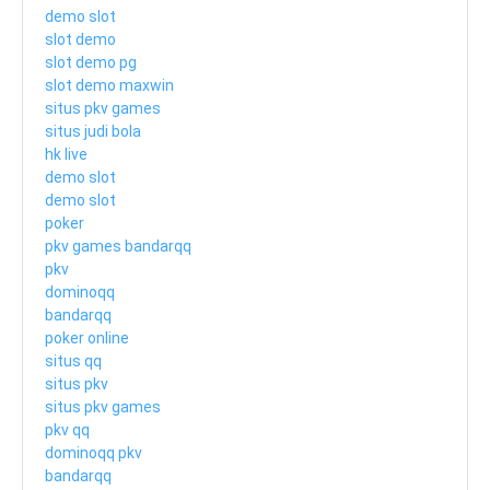
demo slot
slot demo
slot demo pg
slot demo maxwin
situs pkv games
situs judi bola
hk live
demo slot
demo slot
poker
pkv games bandarqq
pkv
dominoqq
bandarqq
poker online
situs qq
situs pkv
situs pkv games
pkv qq
dominoqq pkv
bandarqq