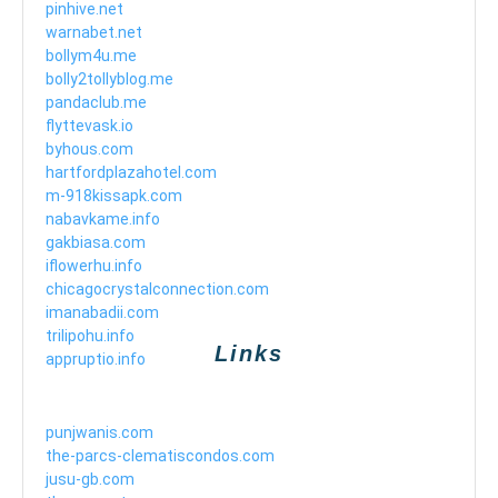
pinhive.net
warnabet.net
bollym4u.me
bolly2tollyblog.me
pandaclub.me
flyttevask.io
byhous.com
hartfordplazahotel.com
m-918kissapk.com
nabavkame.info
gakbiasa.com
iflowerhu.info
chicagocrystalconnection.com
imanabadii.com
trilipohu.info
Links
appruptio.info
punjwanis.com
the-parcs-clematiscondos.com
jusu-gb.com