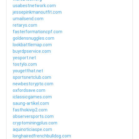
usabestnetwork.com
jessepinkmanoutfit.com
umailsend.com
retarys.com
fasterformationcpf.com
goldensnuggles.com
lookbattlemap.com
buyrdpservice.com
yesport.net
tostylo.com
yougetthat.net
sportsnetclub.com
newbestcrypto.com
oxfordsave.com
iclassicgames.com
saung-artikel.com
fasthokivip2.com
observersports.com
cryptominingplus.com
aquinoticiaspe.com
longhairedfrenchbulldog.com