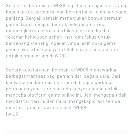
Selain itu, bermain di WD88 juga bisa menjadi cara yang
bagus untuk bersantai dan bersantai setelah hari yang
panjang. Banyak pemain menemukan bahwa bermain
game dapat menjadi bentuk pelepasan stres,
memungkinkan mereka untuk melarikan diri dari
tekanan kehidupan sehari -hari dan fokus untuk
bersenang -senang. Apakah Anda lebih suka game
penuh aksi atau opsi yang lebih santai, ada sesuatu
untuk semua orang di WD88.
Secara keseluruhan, bermain di WD88 menawarkan
berbagai manfaat bagi pemain dari segala usia. Dari
kenyamanan bermain dari rumah hingga berbagai
permainan yang tersedia, ada banyak alasan untuk
mencoba platform game online ini. Jadi mengapa tidak
mendaftar hari ini dan mulai mengeksplorasi semua
manfaat yang ditawarkan oleh WD88?
[ad_2]
Post