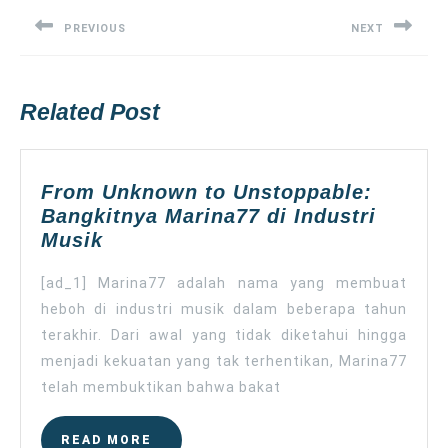
navigation
PREVIOUS
NEXT
Previous
Next
post:
post:
Related Post
From Unknown to Unstoppable:
Bangkitnya Marina77 di Industri
From
Musik
Unknown
[ad_1] Marina77 adalah nama yang membuat
to
Unstoppable:
heboh di industri musik dalam beberapa tahun
Bangkitnya
terakhir. Dari awal yang tidak diketahui hingga
Marina77
menjadi kekuatan yang tak terhentikan, Marina77
di
telah membuktikan bahwa bakat
Industri
Musik
READ
READ MORE