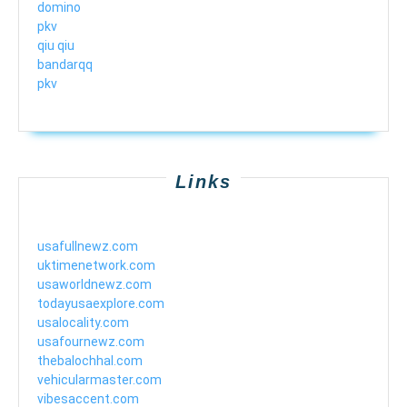
domino
pkv
qiu qiu
bandarqq
pkv
Links
usafullnewz.com
uktimenetwork.com
usaworldnewz.com
todayusaexplore.com
usalocality.com
usafournewz.com
thebalochhal.com
vehicularmaster.com
vibesaccent.com