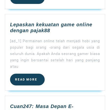
MORE
Lepaskan kekuatan game online
Lepaskan
dengan pajak88
kekuatan
[ad_1] Permainan online telah menjadi hobi yang
game
online
populer bagi orang -orang dari segala usia di
dengan
seluruh dunia. Apakah Anda seorang gamer biasa
pajak88
yang ingin bersantai setelah hari yang panjang
atau
READ
READ MORE
MORE
Cuan247: Masa Depan E-