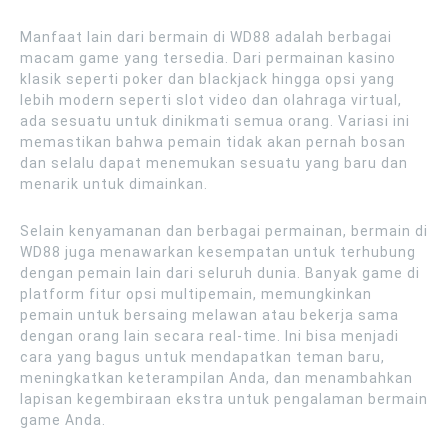
Manfaat lain dari bermain di WD88 adalah berbagai
macam game yang tersedia. Dari permainan kasino
klasik seperti poker dan blackjack hingga opsi yang
lebih modern seperti slot video dan olahraga virtual,
ada sesuatu untuk dinikmati semua orang. Variasi ini
memastikan bahwa pemain tidak akan pernah bosan
dan selalu dapat menemukan sesuatu yang baru dan
menarik untuk dimainkan.
Selain kenyamanan dan berbagai permainan, bermain di
WD88 juga menawarkan kesempatan untuk terhubung
dengan pemain lain dari seluruh dunia. Banyak game di
platform fitur opsi multipemain, memungkinkan
pemain untuk bersaing melawan atau bekerja sama
dengan orang lain secara real-time. Ini bisa menjadi
cara yang bagus untuk mendapatkan teman baru,
meningkatkan keterampilan Anda, dan menambahkan
lapisan kegembiraan ekstra untuk pengalaman bermain
game Anda.