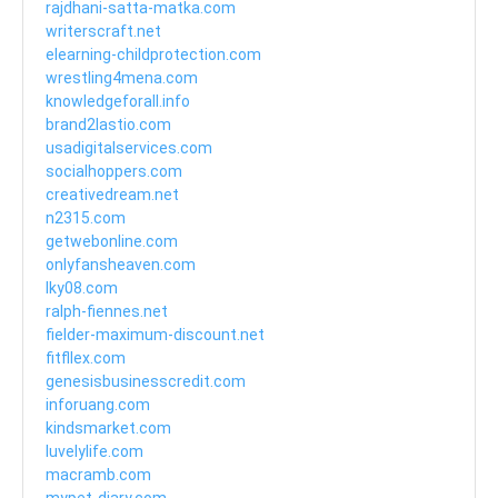
rajdhani-satta-matka.com
writerscraft.net
elearning-childprotection.com
wrestling4mena.com
knowledgeforall.info
brand2lastio.com
usadigitalservices.com
socialhoppers.com
creativedream.net
n2315.com
getwebonline.com
onlyfansheaven.com
lky08.com
ralph-fiennes.net
fielder-maximum-discount.net
fitfllex.com
genesisbusinesscredit.com
inforuang.com
kindsmarket.com
luvelylife.com
macramb.com