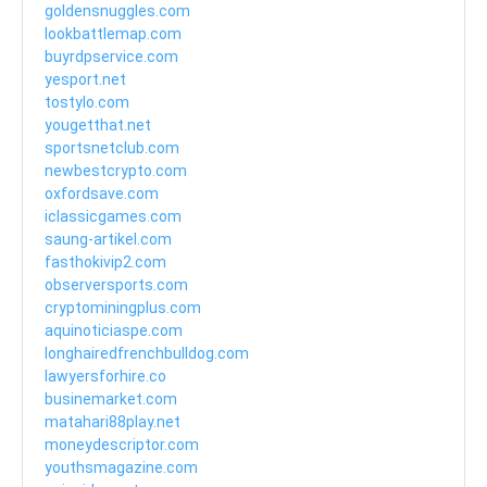
goldensnuggles.com
lookbattlemap.com
buyrdpservice.com
yesport.net
tostylo.com
yougetthat.net
sportsnetclub.com
newbestcrypto.com
oxfordsave.com
iclassicgames.com
saung-artikel.com
fasthokivip2.com
observersports.com
cryptominingplus.com
aquinoticiaspe.com
longhairedfrenchbulldog.com
lawyersforhire.co
businemarket.com
matahari88play.net
moneydescriptor.com
youthsmagazine.com