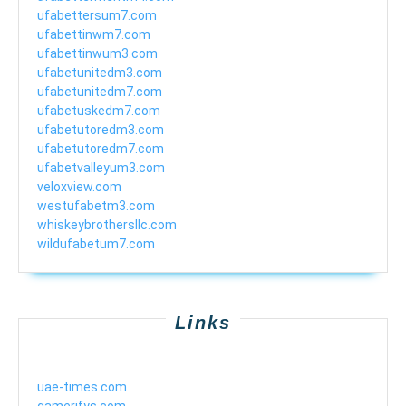
ufabettersum7.com
ufabettinwm7.com
ufabettinwum3.com
ufabetunitedm3.com
ufabetunitedm7.com
ufabetuskedm7.com
ufabetutoredm3.com
ufabetutoredm7.com
ufabetvalleyum3.com
veloxview.com
westufabetm3.com
whiskeybrothersllc.com
wildufabetum7.com
Links
uae-times.com