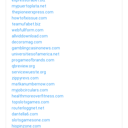
expressufabet.biz
mypuertoplata.net
thepioneerxpress.com
howtofixissue.com
teamufabet.biz
webfullform.com
allviddownload.com
decorsmag.com
gamblingcasinonews.com
universitiesofamerica.net
progameofbrands.com
qbreview.org
servicewueste.org
zippyrevs.com
matkanumbernow.com
myjobcirculars.com
healthmoreoverfitness.com
topslotxgames.com
routerloggnet.net
dantella6.com
slotsgamesone.com
hispinzone.com