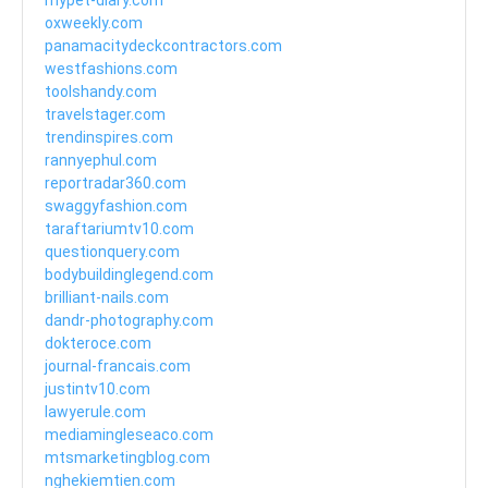
mypet-diary.com
oxweekly.com
panamacitydeckcontractors.com
westfashions.com
toolshandy.com
travelstager.com
trendinspires.com
rannyephul.com
reportradar360.com
swaggyfashion.com
taraftariumtv10.com
questionquery.com
bodybuildinglegend.com
brilliant-nails.com
dandr-photography.com
dokteroce.com
journal-francais.com
justintv10.com
lawyerule.com
mediamingleseaco.com
mtsmarketingblog.com
nghekiemtien.com