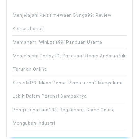
Menjelajahi Keistimewaan Bunga99: Review
Komprehensif
Memahami WinLose99: Panduan Utama
Menjelajahi Parlay4D: Panduan Utama Anda untuk
Taruhan Online
SuperMPO: Masa Depan Pemasaran? Menyelami
Lebih Dalam Potensi Dampaknya
Bangkitnya Ikan138: Bagaimana Game Online
Mengubah Industri