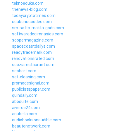
teknoeduka.com
thenews-blog.com
todaycryptotimes.com
usabonuscodes.com
sm-satta-makta-gods.com
softwaredegimnasios.com
soopermagazine.com
spacecoastdailys.com
readytrademark.com
renovationsrated.com
scoziarestaurant.com
seohart.com
set-cleaning.com
promodesignai.com
publicistspaper.com
quindaily.com
abosulte.com
aiverse24.com
anubella.com
audiobooksonaudible.com
beautenetwork.com