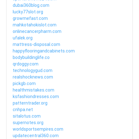
dubai360blog.com
lucky77slot.org
growmefast.com
mahkotahokislot.com
onlinecancerpharm.com
ufalek.org
mattress-disposal.com
happyflooringandcabinets.com
bodybuildinglife.co
qrdoggy.com
technologygud.com
realshocknews.com
pickgb.com
healthmistakes.com
ksfashiondresses.com
patterntrader.org
cnhpa.net
sitalotus.com
supernotes.org
worldsportsempires.com
updatecentral360.com