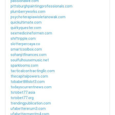
passionawe.com
pittsburghpaintingprofessionals.com
plumberryworks.com
psychoterapiawioletanowak.com
quickultimate.com
quirkyquester.com
sexmedicineformen.com
shiftripple.com
slotterpercaya.co
smartcoolbox.com
sohanjitfinances.com
soulfulhousemusic.net
sparklooms.com
tacticalcontractingllc.com
thecapitalpowers.com
tobabet88slot3.com
todayscurrentnews.com
totobet77.asia
totobet77.org
trendingpublication.com
ufabettererum3.com
ufabettermentm4.com