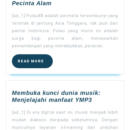
Pulau88:
Pecinta Alam
Surga
[ad_1] Pulau88 adalah permata tersembunyi yang
Utama
untuk
terletak di jantung Asia Tenggara, tak jauh dari
Pecinta
pantai Indonesia. Pulau yang murni ini adalah
Alam
surga bagi pecinta alam, menawarkan
pemandangan yang menakjubkan, perairan
READ
READ MORE
MORE
Membuka kunci dunia musik:
Membuka
Menjelajahi manfaat YMP3
kunci
[ad_1] Di era digital saat ini, musik menjadi lebih
dunia
musik:
mudah diakses daripada sebelumnya. Dengan
Menjelajahi
munculnya layanan streaming dan unduhan