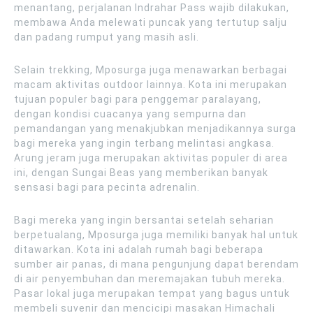
menantang, perjalanan Indrahar Pass wajib dilakukan,
membawa Anda melewati puncak yang tertutup salju
dan padang rumput yang masih asli.
Selain trekking, Mposurga juga menawarkan berbagai
macam aktivitas outdoor lainnya. Kota ini merupakan
tujuan populer bagi para penggemar paralayang,
dengan kondisi cuacanya yang sempurna dan
pemandangan yang menakjubkan menjadikannya surga
bagi mereka yang ingin terbang melintasi angkasa.
Arung jeram juga merupakan aktivitas populer di area
ini, dengan Sungai Beas yang memberikan banyak
sensasi bagi para pecinta adrenalin.
Bagi mereka yang ingin bersantai setelah seharian
berpetualang, Mposurga juga memiliki banyak hal untuk
ditawarkan. Kota ini adalah rumah bagi beberapa
sumber air panas, di mana pengunjung dapat berendam
di air penyembuhan dan meremajakan tubuh mereka.
Pasar lokal juga merupakan tempat yang bagus untuk
membeli suvenir dan mencicipi masakan Himachali