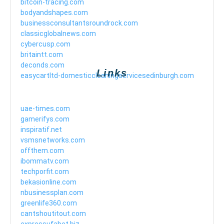
bitcoin-tracing.com
bodyandshapes.com
businessconsultantsroundrock.com
classicglobalnews.com
cybercusp.com
britaintt.com
deconds.com
Links
easycartltd-domesticcleaningservicesedinburgh.com
uae-times.com
gamerifys.com
inspiratif.net
vsmsnetworks.com
offthem.com
ibommatv.com
techporfit.com
bekasionline.com
nbusinessplan.com
greenlife360.com
cantshoutitout.com