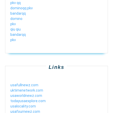
pkv qq
dominoqq pkv
bandarqq
domino
pkv
qiu qiu
bandarqq
pkv
Links
usafullnewz.com
uktimenetwork.com
usaworldnewz.com
todayusaexplore.com
usalocality.com
usafournewz.com