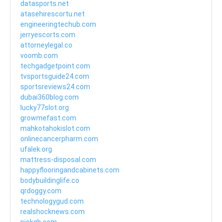
datasports.net
atasehirescortu.net
engineeringtechub.com
jerryescorts.com
attorneylegal.co
voomb.com
techgadgetpoint.com
tvsportsguide24.com
sportsreviews24.com
dubai360blog.com
lucky77slot.org
growmefast.com
mahkotahokislot.com
onlinecancerpharm.com
ufalek.org
mattress-disposal.com
happyflooringandcabinets.com
bodybuildinglife.co
qrdoggy.com
technologygud.com
realshocknews.com