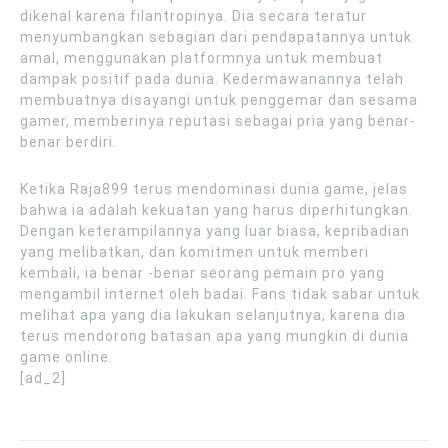
dikenal karena filantropinya. Dia secara teratur
menyumbangkan sebagian dari pendapatannya untuk
amal, menggunakan platformnya untuk membuat
dampak positif pada dunia. Kedermawanannya telah
membuatnya disayangi untuk penggemar dan sesama
gamer, memberinya reputasi sebagai pria yang benar-
benar berdiri.
Ketika Raja899 terus mendominasi dunia game, jelas
bahwa ia adalah kekuatan yang harus diperhitungkan.
Dengan keterampilannya yang luar biasa, kepribadian
yang melibatkan, dan komitmen untuk memberi
kembali, ia benar -benar seorang pemain pro yang
mengambil internet oleh badai. Fans tidak sabar untuk
melihat apa yang dia lakukan selanjutnya, karena dia
terus mendorong batasan apa yang mungkin di dunia
game online.
[ad_2]
Post