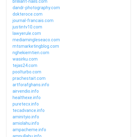
brilliant-nails.com
dandr-photography.com
dokteroce.com
journal-francais.com
justintv10.com
lawyerule.com
mediamingleseaco.com
mtsmarketingblog.com
nghekiemtien.com
wasirku.com
tejas24.com
poolturbo.com
prachestait.com
artforafghans.info
airvendio.info
healthexe.info
puretecx.info
tecadvance.info
aminityio.info
amiolahu.info
ampacheme.info
ampullahu.info