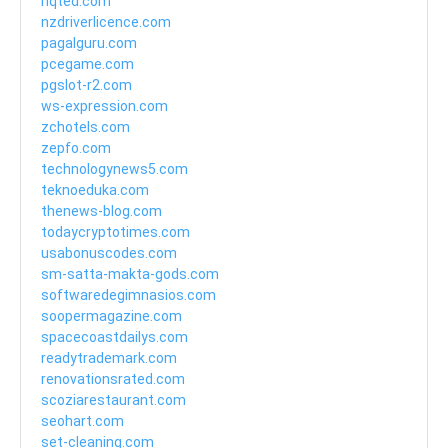
nqted.com
nzdriverlicence.com
pagalguru.com
pcegame.com
pgslot-r2.com
ws-expression.com
zchotels.com
zepfo.com
technologynews5.com
teknoeduka.com
thenews-blog.com
todaycryptotimes.com
usabonuscodes.com
sm-satta-makta-gods.com
softwaredegimnasios.com
soopermagazine.com
spacecoastdailys.com
readytrademark.com
renovationsrated.com
scoziarestaurant.com
seohart.com
set-cleaning.com