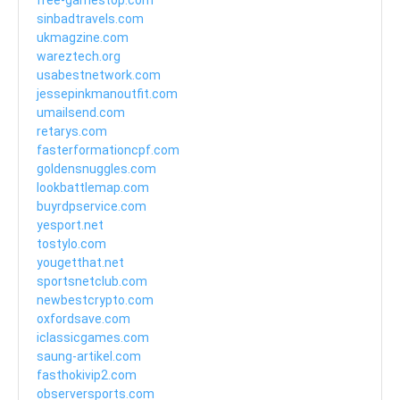
free-gamestop.com
sinbadtravels.com
ukmagzine.com
wareztech.org
usabestnetwork.com
jessepinkmanoutfit.com
umailsend.com
retarys.com
fasterformationcpf.com
goldensnuggles.com
lookbattlemap.com
buyrdpservice.com
yesport.net
tostylo.com
yougetthat.net
sportsnetclub.com
newbestcrypto.com
oxfordsave.com
iclassicgames.com
saung-artikel.com
fasthokivip2.com
observersports.com