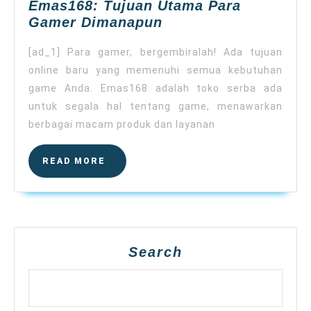
Emas168: Tujuan Utama Para
Emas168:
Gamer Dimanapun
Tujuan
[ad_1] Para gamer, bergembiralah! Ada tujuan
Utama
Para
online baru yang memenuhi semua kebutuhan
Gamer
game Anda. Emas168 adalah toko serba ada
Dimanapun
untuk segala hal tentang game, menawarkan
berbagai macam produk dan layanan
READ
READ MORE
MORE
Search