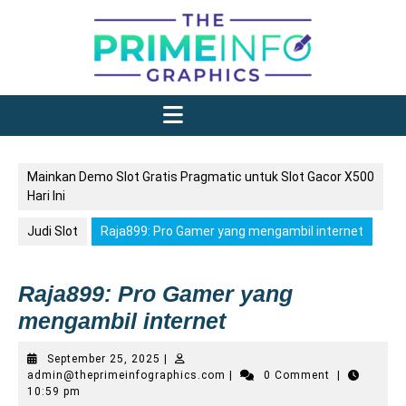
Skip
to
content
Open
Button
Mainkan Demo Slot Gratis Pragmatic untuk Slot Gacor X500
Hari Ini
Judi Slot
Raja899: Pro Gamer yang mengambil internet
Raja899: Pro Gamer yang
mengambil internet
September
September 25, 2025
|
25,
admin@theprimeinfographics.
admin@theprimeinfographics.com
|
0 Comment
|
2025
10:59 pm