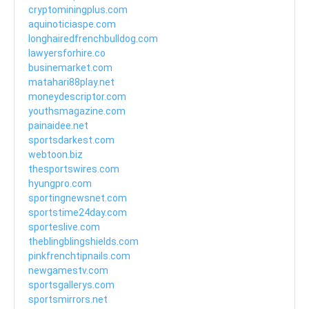
cryptominingplus.com
aquinoticiaspe.com
longhairedfrenchbulldog.com
lawyersforhire.co
businemarket.com
matahari88play.net
moneydescriptor.com
youthsmagazine.com
painaidee.net
sportsdarkest.com
webtoon.biz
thesportswires.com
hyungpro.com
sportingnewsnet.com
sportstime24day.com
sporteslive.com
theblingblingshields.com
pinkfrenchtipnails.com
newgamestv.com
sportsgallerys.com
sportsmirrors.net