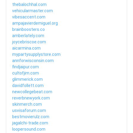
thebalochhal.com
vehicularmaster.com
vibesaccent.com
ampajavierdemiguel.org
brainboosters.co
amberlately.com
joycebriscoe.com
aicarmina.com
mypartysupplystore.com
annforwisconsin.com
findjaipur.com
cultofjim.com
glimmerick.com
davidfollett.com
newcollegebeat.com
reverbnewyork.com
skinmerch.com
usvisaforum.com
bestmovierulz.com
jagalchi-trade.com
loopersound.com