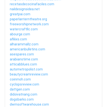
recetasdecocinafaciles.com
naildesignsidea.net
greatpai.com
paperlanterntheatre.org
freeworshipnetwork.com
watercraftllc.com
abourge.com
afiliixs.com
alharammallz.com
americanbulletins.com
asespares.com
arabianstime.com
atticabblues.com
autometropolist.com
beautycreamreview.com
coinmoh.com
cyclopsreview.com
dattgen.com
didoivatnang.com
dogsbarks.com
dwmsoftwarehouse.com