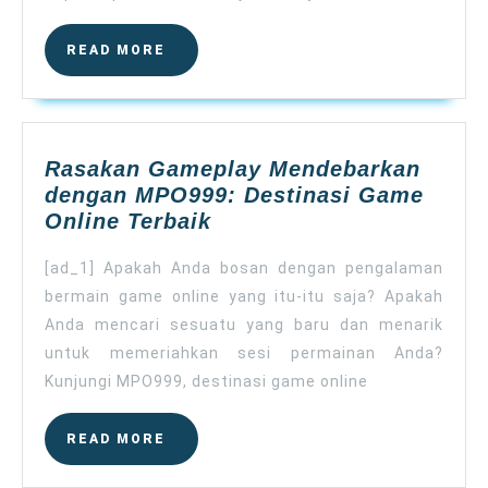
Jaya77
READ
READ MORE
MORE
Rasakan Gameplay Mendebarkan
dengan MPO999: Destinasi Game
Rasakan
Online Terbaik
Gameplay
[ad_1] Apakah Anda bosan dengan pengalaman
Mendebarkan
dengan
bermain game online yang itu-itu saja? Apakah
MPO999:
Anda mencari sesuatu yang baru dan menarik
Destinasi
untuk memeriahkan sesi permainan Anda?
Game
Kunjungi MPO999, destinasi game online
Online
Terbaik
READ
READ MORE
MORE