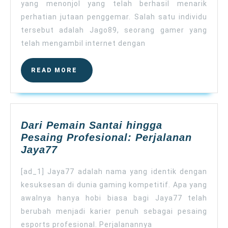
mengambil
yang menonjol yang telah berhasil menarik
internet
perhatian jutaan penggemar. Salah satu individu
dengan
tersebut adalah Jago89, seorang gamer yang
badai
telah mengambil internet dengan
READ
READ MORE
MORE
Dari Pemain Santai hingga
Pesaing Profesional: Perjalanan
Dari
Jaya77
Pemain
[ad_1] Jaya77 adalah nama yang identik dengan
Santai
hingga
kesuksesan di dunia gaming kompetitif. Apa yang
Pesaing
awalnya hanya hobi biasa bagi Jaya77 telah
Profesional:
berubah menjadi karier penuh sebagai pesaing
Perjalanan
esports profesional. Perjalanannya