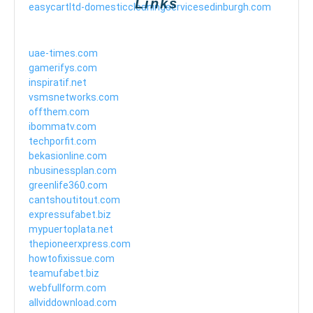
Links
easycartltd-domesticcleaningservicesedinburgh.com
uae-times.com
gamerifys.com
inspiratif.net
vsmsnetworks.com
offthem.com
ibommatv.com
techporfit.com
bekasionline.com
nbusinessplan.com
greenlife360.com
cantshoutitout.com
expressufabet.biz
mypuertoplata.net
thepioneerxpress.com
howtofixissue.com
teamufabet.biz
webfullform.com
allviddownload.com