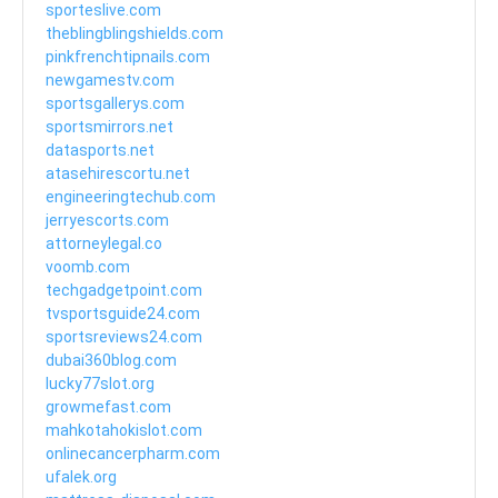
sporteslive.com
theblingblingshields.com
pinkfrenchtipnails.com
newgamestv.com
sportsgallerys.com
sportsmirrors.net
datasports.net
atasehirescortu.net
engineeringtechub.com
jerryescorts.com
attorneylegal.co
voomb.com
techgadgetpoint.com
tvsportsguide24.com
sportsreviews24.com
dubai360blog.com
lucky77slot.org
growmefast.com
mahkotahokislot.com
onlinecancerpharm.com
ufalek.org