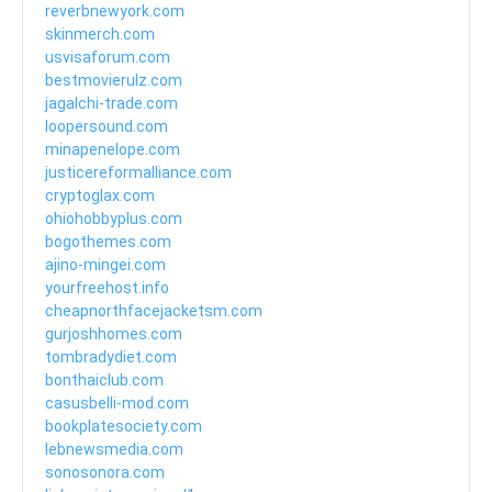
reverbnewyork.com
skinmerch.com
usvisaforum.com
bestmovierulz.com
jagalchi-trade.com
loopersound.com
minapenelope.com
justicereformalliance.com
cryptoglax.com
ohiohobbyplus.com
bogothemes.com
ajino-mingei.com
yourfreehost.info
cheapnorthfacejacketsm.com
gurjoshhomes.com
tombradydiet.com
bonthaiclub.com
casusbelli-mod.com
bookplatesociety.com
lebnewsmedia.com
sonosonora.com