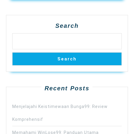
Search
Search
Recent Posts
Menjelajahi Keistimewaan Bunga99: Review
Komprehensif
Memahami WinLose99: Panduan Utama