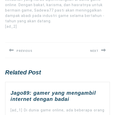
online. Dengan bakat, karisma, dan hasratnya untuk
bermain game, Sadewa77 pasti akan meninggalkan
dampak abadi pada industri game selama bertahun -
tahun yang akan datang.
[ad_2]
Post
navigation
PREVIOUS
NEXT
Previous
Next
post:
post:
Related Post
Jago89: gamer yang mengambil
Jago89:
internet dengan badai
gamer
[ad_1] Di dunia game online, ada beberapa orang
yang