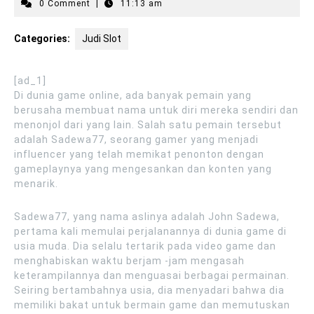
24,
0 Comment
|
11:13 am
2025
Categories:
Judi Slot
[ad_1]
Di dunia game online, ada banyak pemain yang
berusaha membuat nama untuk diri mereka sendiri dan
menonjol dari yang lain. Salah satu pemain tersebut
adalah Sadewa77, seorang gamer yang menjadi
influencer yang telah memikat penonton dengan
gameplaynya yang mengesankan dan konten yang
menarik.
Sadewa77, yang nama aslinya adalah John Sadewa,
pertama kali memulai perjalanannya di dunia game di
usia muda. Dia selalu tertarik pada video game dan
menghabiskan waktu berjam -jam mengasah
keterampilannya dan menguasai berbagai permainan.
Seiring bertambahnya usia, dia menyadari bahwa dia
memiliki bakat untuk bermain game dan memutuskan