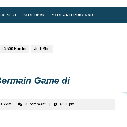
UDI SLOT
SLOT DEMO
SLOT ANTI RUNGKAD
 X500 Hari Ini
Judi Slot
Bermain Game di
admin@theprimeinfographics.com
cs.com
|
0 Comment
|
6:31 pm