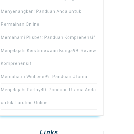
Menyenangkan: Panduan Anda untuk
Permainan Online
Memahami Plisbet: Panduan Komprehensif
Menjelajahi Keistimewaan Bunga99: Review
Komprehensif
Memahami WinLose99: Panduan Utama
Menjelajahi Parlay4D: Panduan Utama Anda
untuk Taruhan Online
Links