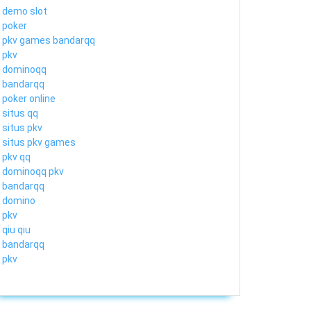
demo slot
poker
pkv games bandarqq
pkv
dominoqq
bandarqq
poker online
situs qq
situs pkv
situs pkv games
pkv qq
dominoqq pkv
bandarqq
domino
pkv
qiu qiu
bandarqq
pkv