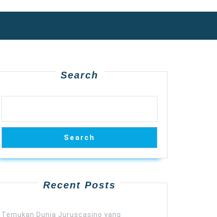
Search
Search
Recent Posts
Temukan Dunia Juruscasino yang