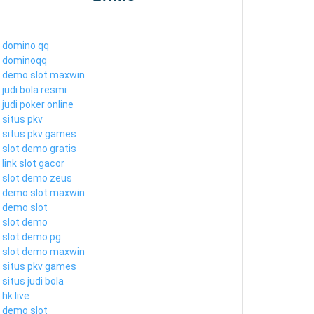
domino qq
dominoqq
demo slot maxwin
judi bola resmi
judi poker online
situs pkv
situs pkv games
slot demo gratis
link slot gacor
slot demo zeus
demo slot maxwin
demo slot
slot demo
slot demo pg
slot demo maxwin
situs pkv games
situs judi bola
hk live
demo slot