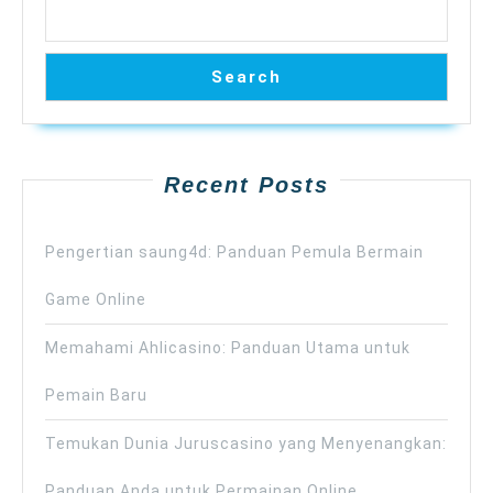
Search
Recent Posts
Pengertian saung4d: Panduan Pemula Bermain
Game Online
Memahami Ahlicasino: Panduan Utama untuk
Pemain Baru
Temukan Dunia Juruscasino yang Menyenangkan:
Panduan Anda untuk Permainan Online