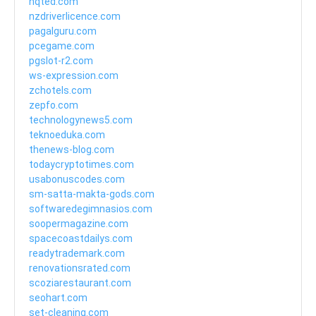
nqted.com
nzdriverlicence.com
pagalguru.com
pcegame.com
pgslot-r2.com
ws-expression.com
zchotels.com
zepfo.com
technologynews5.com
teknoeduka.com
thenews-blog.com
todaycryptotimes.com
usabonuscodes.com
sm-satta-makta-gods.com
softwaredegimnasios.com
soopermagazine.com
spacecoastdailys.com
readytrademark.com
renovationsrated.com
scoziarestaurant.com
seohart.com
set-cleaning.com