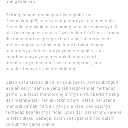
mengesankan.
Seiring dengan meningkatnya popularitas
Dewacukong88, basis penggemarnya juga meningkat.
Dia mulai melakukan streaming sesi permainannya di
platform populer seperti Twitch dan YouTube, di mana
dia mendapatkan pengikut setia dari pemirsa yang
menontonnya bermain dan berinteraksi dengan
pemirsanya. Komentarnya yang menghibur dan
kepribadiannya yang menarik dengan cepat
membuatnya menjadi favorit penggemar, dan
popularitasnya terus melambung.
Salah satu alasan di balik kesuksesan Dewacukong88
adalah kecintaannya yang tak tergoyahkan terhadap
game. Dia terus mendorong dirinya untuk berkembang
dan mempelajari teknik-teknik baru, selalu berusaha
menjadi pemain terbaik yang dia bisa. Dedikasinya
terhadap keahliannya tidak luput dari perhatian, karena
ia telah diakui sebagai salah satu pemain top dalam
komunitas game online.