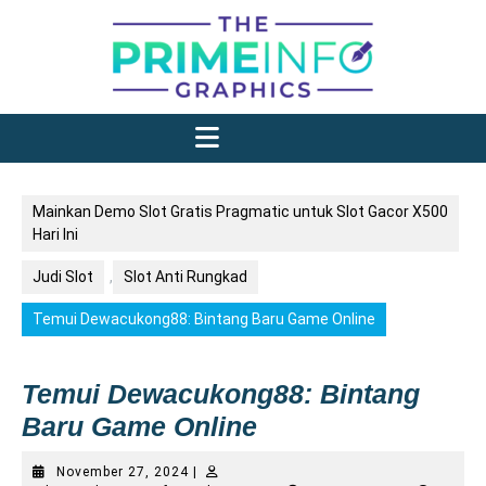
Skip
to
content
Open
Button
Mainkan Demo Slot Gratis Pragmatic untuk Slot Gacor X500
Hari Ini
Judi Slot
,
Slot Anti Rungkad
Temui Dewacukong88: Bintang Baru Game Online
Temui Dewacukong88: Bintang
Baru Game Online
November
November 27, 2024
|