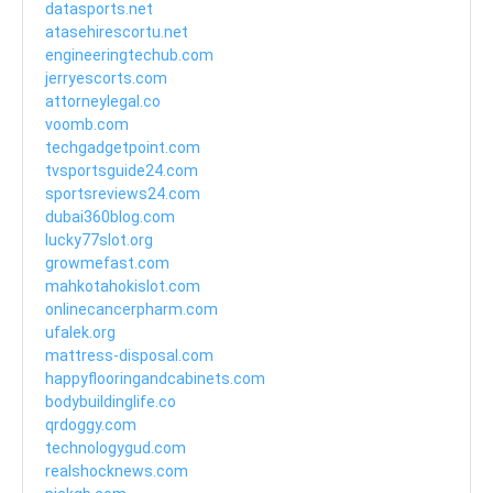
datasports.net
atasehirescortu.net
engineeringtechub.com
jerryescorts.com
attorneylegal.co
voomb.com
techgadgetpoint.com
tvsportsguide24.com
sportsreviews24.com
dubai360blog.com
lucky77slot.org
growmefast.com
mahkotahokislot.com
onlinecancerpharm.com
ufalek.org
mattress-disposal.com
happyflooringandcabinets.com
bodybuildinglife.co
qrdoggy.com
technologygud.com
realshocknews.com