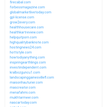
firecabal.com
forbessmagazine.com
globalmarketlivetoday.com
gpl-license.com
grow2every.com
healthhousecare.com
healthkartreview.com
helpquitporn.com
highqualitybanknote.com
hostingnews24.com
hottstyle.com
howtodiyanything.com
inspiringearthlings.com
investindependent.com
kralbozguncu1.com
landscapinggainesvillefl.com
maisonhauturier.com
mascreator.com
menafahmi.com
mukhtarmeer.com
nascartoday.com