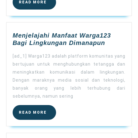
READ
READ MORE
Pariwisata
MORE
Menjelajahi Manfaat Warga123
Menjelaja
Bagi Lingkungan Dimanapun
Manfaat
[ad_1] Warga123 adalah platform komunitas yang
Warga123
Bagi
bertujuan untuk menghubungkan tetangga dan
Lingkung
meningkatkan komunikasi dalam lingkungan.
Dimanapu
Dengan maraknya media sosial dan teknologi,
banyak orang yang lebih terhubung dari
sebelumnya, namun sering
READ
READ MORE
MORE