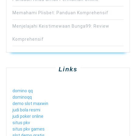
Memahami Plisbet: Panduan Komprehensif
Menjelajahi Keistimewaan Bunga99: Review
Komprehensif
Links
domino qq
dominoqq
demo slot maxwin
judi bola resmi
judi poker online
situs pkv
situs pkv games
slot demo gratis