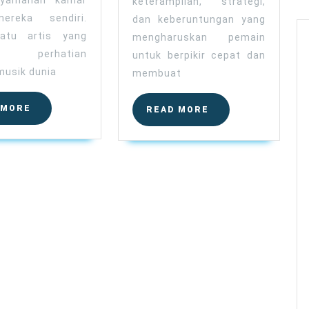
keterampilan, strategi,
Melodi69
ereka sendiri.
dan keberuntungan yang
atu artis yang
mengharuskan pemain
ik perhatian
untuk berpikir cepat dan
musik dunia
membuat
READ
 MORE
READ
READ MORE
MORE
MORE