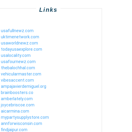
Links
usafullnewz.com
uktimenetwork.com
usaworldnewz.com
todayusaexplore.com
usalocality.com
usafournewz.com
thebalochhal.com
vehicularmaster.com
vibesaccent.com
ampajavierdemiguel.org
brainboosters.co
amberlately.com
joycebriscoe.com
aicarmina.com
mypartysupplystore.com
annforwisconsin.com
findjaipur.com