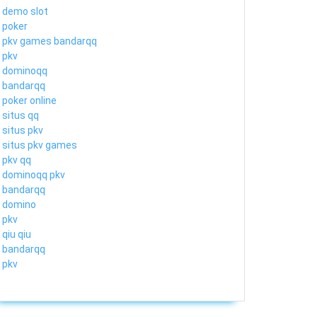
demo slot
poker
pkv games bandarqq
pkv
dominoqq
bandarqq
poker online
situs qq
situs pkv
situs pkv games
pkv qq
dominoqq pkv
bandarqq
domino
pkv
qiu qiu
bandarqq
pkv