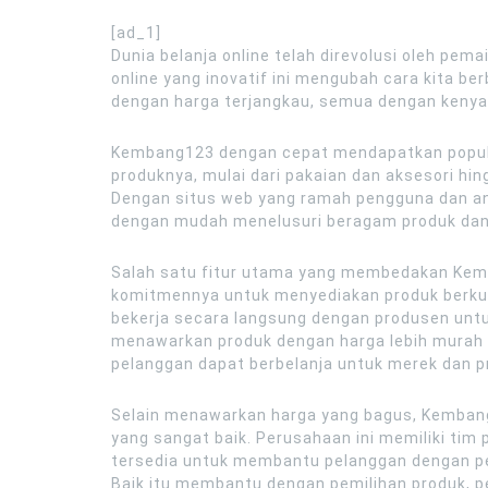
[ad_1]
Dunia belanja online telah direvolusi oleh pe
online yang inovatif ini mengubah cara kita 
dengan harga terjangkau, semua dengan kenyam
Kembang123 dengan cepat mendapatkan popula
produknya, mulai dari pakaian dan aksesori hi
Dengan situs web yang ramah pengguna dan an
dengan mudah menelusuri beragam produk dan 
Salah satu fitur utama yang membedakan Kemb
komitmennya untuk menyediakan produk berkual
bekerja secara langsung dengan produsen un
menawarkan produk dengan harga lebih murah da
pelanggan dapat berbelanja untuk merek dan p
Selain menawarkan harga yang bagus, Kemban
yang sangat baik. Perusahaan ini memiliki tim
tersedia untuk membantu pelanggan dengan pe
Baik itu membantu dengan pemilihan produk, 