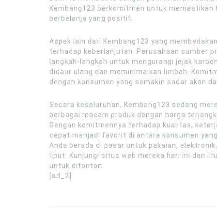
Kembang123 berkomitmen untuk memastikan b
berbelanja yang positif.
Aspek lain dari Kembang123 yang membedakann
terhadap keberlanjutan. Perusahaan sumber p
langkah-langkah untuk mengurangi jejak kar
didaur ulang dan meminimalkan limbah. Komitm
dengan konsumen yang semakin sadar akan dam
Secara keseluruhan, Kembang123 sedang mere
berbagai macam produk dengan harga terjangk
Dengan komitmennya terhadap kualitas, keter
cepat menjadi favorit di antara konsumen yang
Anda berada di pasar untuk pakaian, elektroni
liput. Kunjungi situs web mereka hari ini dan 
untuk ditonton.
[ad_2]
Post
navigation