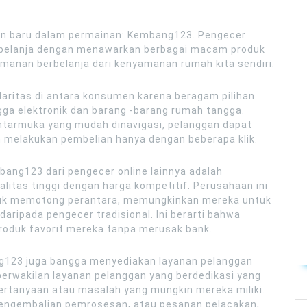
main baru dalam permainan: Kembang123. Pengecer
berbelanja dengan menawarkan berbagai macam produk
anan berbelanja dari kenyamanan rumah kita sendiri.
ritas di antara konsumen karena beragam pilihan
ngga elektronik dan barang -barang rumah tangga.
tarmuka yang mudah dinavigasi, pelanggan dapat
melakukan pembelian hanya dengan beberapa klik.
ang123 dari pengecer online lainnya adalah
itas tinggi dengan harga kompetitif. Perusahaan ini
tuk memotong perantara, memungkinkan mereka untuk
ripada pengecer tradisional. Ini berarti bahwa
roduk favorit mereka tanpa merusak bank.
g123 juga bangga menyediakan layanan pelanggan
 perwakilan layanan pelanggan yang berdedikasi yang
rtanyaan atau masalah yang mungkin mereka miliki.
pengembalian pemrosesan, atau pesanan pelacakan,