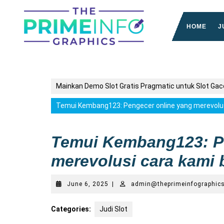
Skip
to
content
HOME
J
Mainkan Demo Slot Gratis Pragmatic untuk Slot Gacor
Temui Kembang123: Pengecer online yang merevolus
Temui Kembang123: P
merevolusi cara kami 
June
June 6, 2025
|
admin@theprimeinfographic
6,
2025
Categories:
Judi Slot