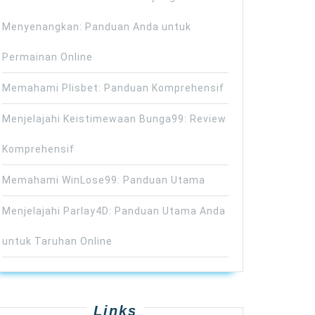
Menyenangkan: Panduan Anda untuk
Permainan Online
Memahami Plisbet: Panduan Komprehensif
Menjelajahi Keistimewaan Bunga99: Review
Komprehensif
Memahami WinLose99: Panduan Utama
Menjelajahi Parlay4D: Panduan Utama Anda
untuk Taruhan Online
Links