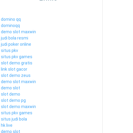
domino qq
dominoqq
demo slot maxwin
judi bola resmi
judi poker online
situs pkv
situs pkv games
slot demo gratis
link slot gacor
slot demo zeus
demo slot maxwin
demo slot
slot demo
slot demo pg
slot demo maxwin
situs pkv games
situs judi bola
hk live
demo slot