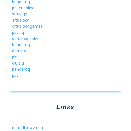
bandarqq
poker online
situs qq
situs pkv
situs pkv games
pkv qq
dominoqq pkv
bandarqq
domino
pkv
qiu qiu
bandarqq
pkv
Links
usafullnewz.com