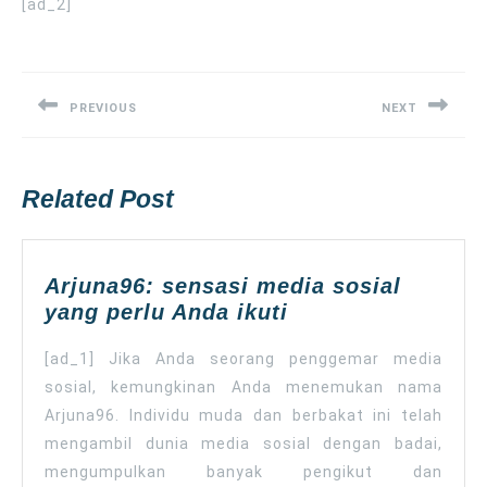
[ad_2]
Post
navigation
PREVIOUS
NEXT
Previous
Next
post:
post:
Related Post
Arjuna96: sensasi media sosial
Arjuna96:
yang perlu Anda ikuti
sensasi
[ad_1] Jika Anda seorang penggemar media
media
sosial
sosial, kemungkinan Anda menemukan nama
yang
Arjuna96. Individu muda dan berbakat ini telah
perlu
mengambil dunia media sosial dengan badai,
Anda
mengumpulkan banyak pengikut dan