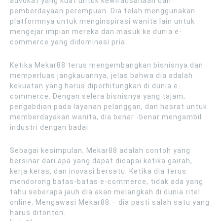
advokat yang kuat untuk kewirausahaan dan
pemberdayaan perempuan. Dia telah menggunakan
platformnya untuk menginspirasi wanita lain untuk
mengejar impian mereka dan masuk ke dunia e-
commerce yang didominasi pria.
Ketika Mekar88 terus mengembangkan bisnisnya dan
memperluas jangkauannya, jelas bahwa dia adalah
kekuatan yang harus diperhitungkan di dunia e-
commerce. Dengan selera bisnisnya yang tajam,
pengabdian pada layanan pelanggan, dan hasrat untuk
memberdayakan wanita, dia benar -benar mengambil
industri dengan badai.
Sebagai kesimpulan, Mekar88 adalah contoh yang
bersinar dari apa yang dapat dicapai ketika gairah,
kerja keras, dan inovasi bersatu. Ketika dia terus
mendorong batas-batas e-commerce, tidak ada yang
tahu seberapa jauh dia akan melangkah di dunia ritel
online. Mengawasi Mekar88 – dia pasti salah satu yang
harus ditonton.