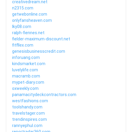
creativedream.net
n2315.com
getwebonline.com
onlyfansheaven.com
lky08.com
ralph-fiennes.net
fielder-maximum-discount.net
fitfllex.com
genesisbusinesscredit.com
inforuang.com
kindsmarket.com
luvelylife.com
macramb.com
mypet-diary.com
oxweekly.com
panamacitydeckcontractors.com
westfashions.com
toolshandy.com
travelstager.com
trendinspires.com
rannyephul.com
reportradar360.com