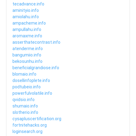
tecadvance.info
aminityio.info
amiolahu.info
ampacheme.info
ampullahu.info
aromaxme.info
asserthatecontrast.info
atenderme.info
bangumiio.info
bekosunhu.info
beneficialgrandiose.info
blomaio.info
dosellinfoplete.info
podtubeio.info
powerfulvolatile.info
qvidsio.info
shumaio.info
slotherio.info
cysapluscertification.org
fortnitehacks.org
loginsearch.org