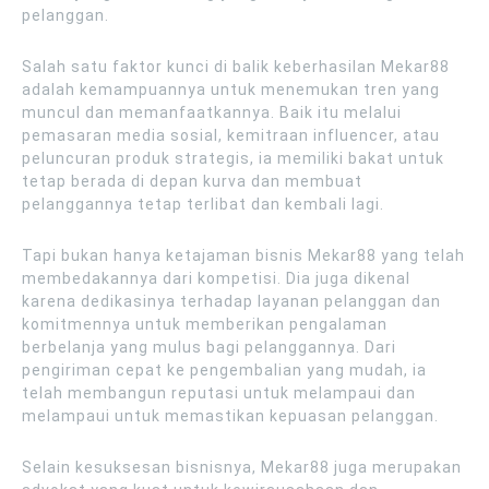
pelanggan.
Salah satu faktor kunci di balik keberhasilan Mekar88
adalah kemampuannya untuk menemukan tren yang
muncul dan memanfaatkannya. Baik itu melalui
pemasaran media sosial, kemitraan influencer, atau
peluncuran produk strategis, ia memiliki bakat untuk
tetap berada di depan kurva dan membuat
pelanggannya tetap terlibat dan kembali lagi.
Tapi bukan hanya ketajaman bisnis Mekar88 yang telah
membedakannya dari kompetisi. Dia juga dikenal
karena dedikasinya terhadap layanan pelanggan dan
komitmennya untuk memberikan pengalaman
berbelanja yang mulus bagi pelanggannya. Dari
pengiriman cepat ke pengembalian yang mudah, ia
telah membangun reputasi untuk melampaui dan
melampaui untuk memastikan kepuasan pelanggan.
Selain kesuksesan bisnisnya, Mekar88 juga merupakan