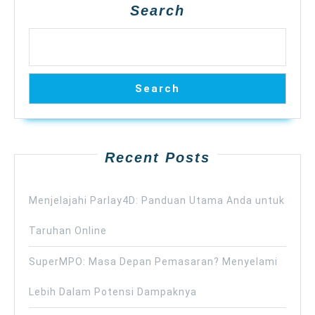
Search
Search
Recent Posts
Menjelajahi Parlay4D: Panduan Utama Anda untuk
Taruhan Online
SuperMPO: Masa Depan Pemasaran? Menyelami
Lebih Dalam Potensi Dampaknya