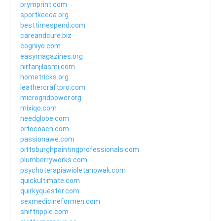
prymprint.com
sportkeeda.org
besttimespend.com
careandcure.biz
cogniyo.com
easymagazines.org
hirfanjilasmi.com
hometricks.org
leathercraftpro.com
microgridpower.org
mixiqo.com
needglobe.com
ortocoach.com
passionawe.com
pittsburghpaintingprofessionals.com
plumberryworks.com
psychoterapiawioletanowak.com
quickultimate.com
quirkyquester.com
sexmedicineformen.com
shiftripple.com