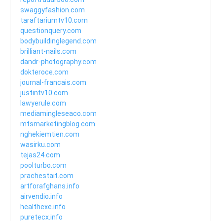
swaggyfashion.com
taraftariumtv10.com
questionquery.com
bodybuildinglegend.com
brilliant-nails.com
dandr-photography.com
dokteroce.com
journal-francais.com
justintv10.com
lawyerule.com
mediamingleseaco.com
mtsmarketingblog.com
nghekiemtien.com
wasirku.com
tejas24.com
poolturbo.com
prachestait.com
artforafghans.info
airvendio.info
healthexe.info
puretecx.info