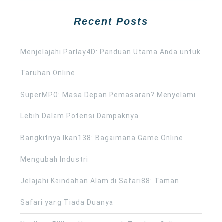
Recent Posts
Menjelajahi Parlay4D: Panduan Utama Anda untuk
Taruhan Online
SuperMPO: Masa Depan Pemasaran? Menyelami
Lebih Dalam Potensi Dampaknya
Bangkitnya Ikan138: Bagaimana Game Online
Mengubah Industri
Jelajahi Keindahan Alam di Safari88: Taman
Safari yang Tiada Duanya