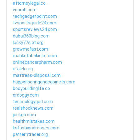
attorneylegal.co
voomb.com
techgadgetpoint.com
tvsportsguide24.com
sportsreviews24.com
dubai360blog.com
lucky77slot.org
growmefast.com
mahkotahokislot.com
onlinecancerpharm.com
ufalek.org
mattress-disposal.com
happyflooringandcabinets.com
bodybuildinglife.co
qrdoggy.com
technologygud.com
realshocknews.com
pickgb.com
healthmistakes.com
ksfashiondresses.com
patterntrader.org