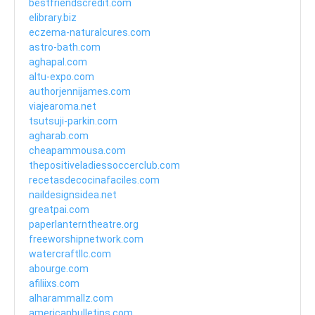
bestfriendscredit.com
elibrary.biz
eczema-naturalcures.com
astro-bath.com
aghapal.com
altu-expo.com
authorjennijames.com
viajearoma.net
tsutsuji-parkin.com
agharab.com
cheapammousa.com
thepositiveladiessoccerclub.com
recetasdecocinafaciles.com
naildesignsidea.net
greatpai.com
paperlanterntheatre.org
freeworshipnetwork.com
watercraftllc.com
abourge.com
afiliixs.com
alharammallz.com
americanbulletins.com