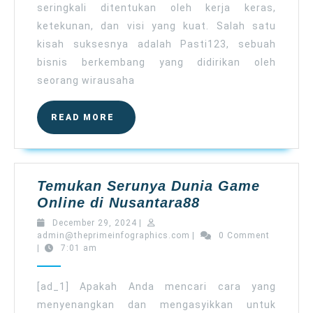
Pengusaha
seringkali ditentukan oleh kerja keras,
Membangun
ketekunan, dan visi yang kuat. Salah satu
Bisnis
kisah suksesnya adalah Pasti123, sebuah
yang
bisnis berkembang yang didirikan oleh
Berkembang
seorang wirausaha
READ
READ MORE
MORE
Temukan Serunya Dunia Game
Temukan
Online di Nusantara88
Serunya
December
December 29, 2024
|
Dunia
29,
admin@theprimeinfographi
admin@theprimeinfographics.com
|
0 Comment
2024
|
7:01 am
Game
Online
di
[ad_1] Apakah Anda mencari cara yang
Nusantara88
menyenangkan dan mengasyikkan untuk