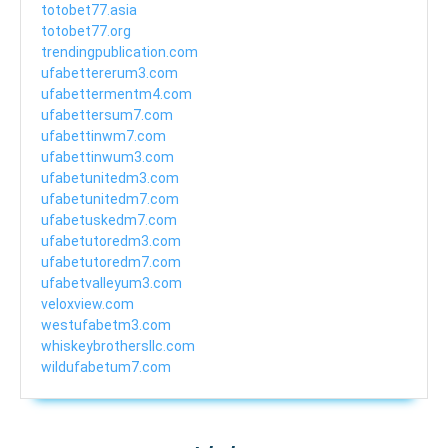
totobet77.asia
totobet77.org
trendingpublication.com
ufabettererum3.com
ufabettermentm4.com
ufabettersum7.com
ufabettinwm7.com
ufabettinwum3.com
ufabetunitedm3.com
ufabetunitedm7.com
ufabetuskedm7.com
ufabetutoredm3.com
ufabetutoredm7.com
ufabetvalleyum3.com
veloxview.com
westufabetm3.com
whiskeybrothersllc.com
wildufabetum7.com