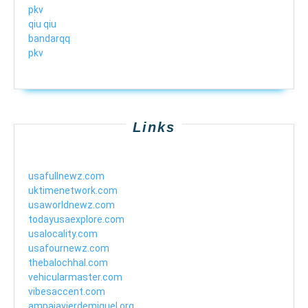
pkv
qiu qiu
bandarqq
pkv
Links
usafullnewz.com
uktimenetwork.com
usaworldnewz.com
todayusaexplore.com
usalocality.com
usafournewz.com
thebalochhal.com
vehicularmaster.com
vibesaccent.com
ampajavierdemiguel.org