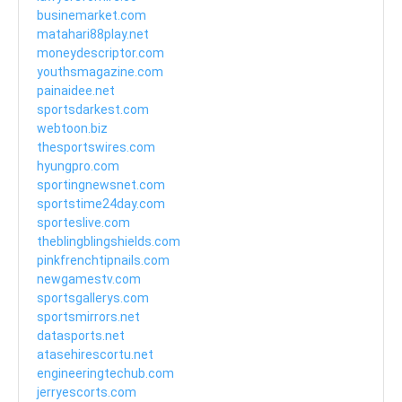
businemarket.com
matahari88play.net
moneydescriptor.com
youthsmagazine.com
painaidee.net
sportsdarkest.com
webtoon.biz
thesportswires.com
hyungpro.com
sportingnewsnet.com
sportstime24day.com
sporteslive.com
theblingblingshields.com
pinkfrenchtipnails.com
newgamestv.com
sportsgallerys.com
sportsmirrors.net
datasports.net
atasehirescortu.net
engineeringtechub.com
jerryescorts.com