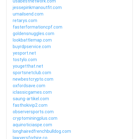
usabestnetwork.com
jessepinkmanoutfit.com
umailsend.com
retarys.com
fasterformationcpf.com
goldensnuggles.com
lookbattlemap.com
buyrdpservice.com
yesport.net
tostylo.com
yougetthat.net
sportsnetclub.com
newbestcrypto.com
oxfordsave.com
iclassicgames.com
saung-artikel.com
fasthokivip2.com
observersports.com
cryptominingplus.com
aquinoticiaspe.com
longhairedfrenchbulldog.com
lawyersforhire.co