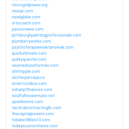
microgridpower.org
mixiqo.com
needglobe.com
ortocoach.com
passionawe.com
pittsburghpaintingprofessionals.com
plumberryworks.com
psychoterapiawioletanowak.com
quickultimate.com
quirkyquester.com
sexmedicineformen.com
shiftripple.com
slotterpercaya.co
smartcoolbox.com
sohanjitfinances.com
soulfulhousemusic.net
sparklooms.com
tacticalcontractingllc.com
thecapitalpowers.com
tobabet88slot3.com
todayscurrentnews.com