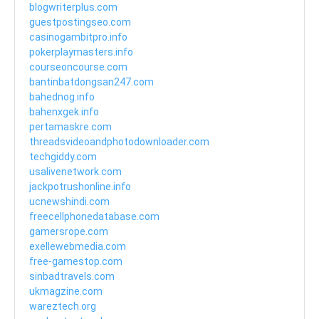
blogwriterplus.com
guestpostingseo.com
casinogambitpro.info
pokerplaymasters.info
courseoncourse.com
bantinbatdongsan247.com
bahednog.info
bahenxgek.info
pertamaskre.com
threadsvideoandphotodownloader.com
techgiddy.com
usalivenetwork.com
jackpotrushonline.info
ucnewshindi.com
freecellphonedatabase.com
gamersrope.com
exellewebmedia.com
free-gamestop.com
sinbadtravels.com
ukmagzine.com
wareztech.org