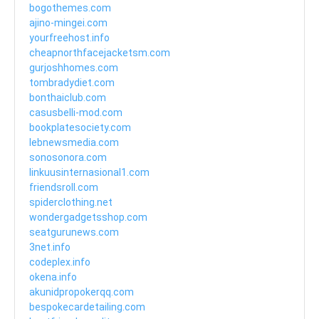
bogothemes.com
ajino-mingei.com
yourfreehost.info
cheapnorthfacejacketsm.com
gurjoshhomes.com
tombradydiet.com
bonthaiclub.com
casusbelli-mod.com
bookplatesociety.com
lebnewsmedia.com
sonosonora.com
linkuusinternasional1.com
friendsroll.com
spiderclothing.net
wondergadgetsshop.com
seatgurunews.com
3net.info
codeplex.info
okena.info
akunidpropokerqq.com
bespokecardetailing.com