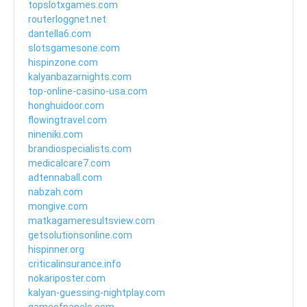
topslotxgames.com
routerloggnet.net
dantella6.com
slotsgamesone.com
hispinzone.com
kalyanbazarnights.com
top-online-casino-usa.com
honghuidoor.com
flowingtravel.com
nineniki.com
brandiospecialists.com
medicalcare7.com
adtennaball.com
nabzah.com
mongive.com
matkagameresultsview.com
getsolutionsonline.com
hispinner.org
criticalinsurance.info
nokariposter.com
kalyan-guessing-nightplay.com