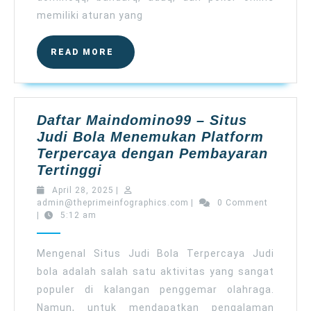
memiliki aturan yang
READ
READ MORE
MORE
Daftar Maindomino99 – Situs
Judi Bola Menemukan Platform
Terpercaya dengan Pembayaran
Daftar
Tertinggi
Maindomino99
April
April 28, 2025
|
–
28,
admin@theprimeinfographi
admin@theprimeinfographics.com
|
0 Comment
2025
|
5:12 am
Situs
Judi
Bola
Mengenal Situs Judi Bola Terpercaya Judi
Menemukan
bola adalah salah satu aktivitas yang sangat
Platform
populer di kalangan penggemar olahraga.
Terpercaya
Namun, untuk mendapatkan pengalaman