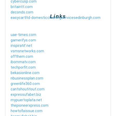
cybercusp.com
britaintt.com
deconds.com
Links
easycartltd-domesticcleaningservicesedinburgh.com
uae-times.com
gamerifys.com
inspiratif.net
vsmsnetworks.com
offthem.com
ibommatv.com
techporfit.com
bekasionline.com
nbusinessplan.com
greenlife360.com
cantshoutitout.com
expressufabet.biz
mypuertoplata.net
thepioneerxpress.com
howtofixissue.com