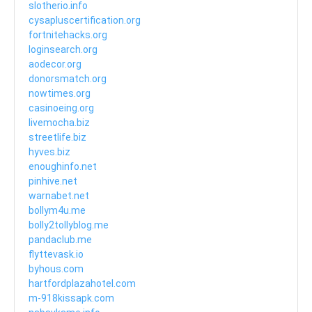
slotherio.info
cysapluscertification.org
fortnitehacks.org
loginsearch.org
aodecor.org
donorsmatch.org
nowtimes.org
casinoeing.org
livemocha.biz
streetlife.biz
hyves.biz
enoughinfo.net
pinhive.net
warnabet.net
bollym4u.me
bolly2tollyblog.me
pandaclub.me
flyttevask.io
byhous.com
hartfordplazahotel.com
m-918kissapk.com