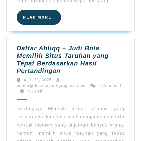
keberuntungan, ada beberapa tips yang
READ
READ MORE
MORE
Daftar Ahliqq – Judi Bola
Memilih Situs Taruhan yang
Tepat Berdasarkan Hasil
Daftar
Pertandingan
Ahliqq
April
April 28, 2025
|
–
28,
admin@theprimeinfographi
admin@theprimeinfographics.com
|
0 Comment
2025
|
4:18 am
Judi
Bola
Memilih
Pentingnya Memilih Situs Taruhan yang
Situs
Terpercaya Judi bola telah menjadi salah satu
Taruhan
bentuk hiburan yang digemari banyak orang.
yang
Namun, memilih situs taruhan yang tepat
Tepat