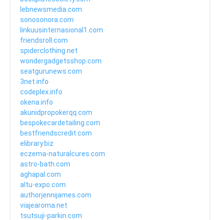
lebnewsmedia.com
sonosonora.com
linkuusinternasional1.com
friendsroll.com
spiderclothing.net
wondergadgetsshop.com
seatgurunews.com
3net.info
codeplex.info
okena.info
akunidpropokerqq.com
bespokecardetailing.com
bestfriendscredit.com
elibrary.biz
eczema-naturalcures.com
astro-bath.com
aghapal.com
altu-expo.com
authorjennijames.com
viajearoma.net
tsutsuji-parkin.com