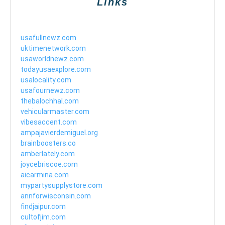
Links
usafullnewz.com
uktimenetwork.com
usaworldnewz.com
todayusaexplore.com
usalocality.com
usafournewz.com
thebalochhal.com
vehicularmaster.com
vibesaccent.com
ampajavierdemiguel.org
brainboosters.co
amberlately.com
joycebriscoe.com
aicarmina.com
mypartysupplystore.com
annforwisconsin.com
findjaipur.com
cultofjim.com