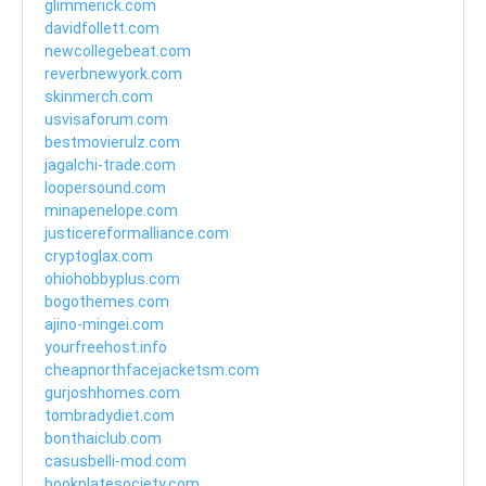
glimmerick.com
davidfollett.com
newcollegebeat.com
reverbnewyork.com
skinmerch.com
usvisaforum.com
bestmovierulz.com
jagalchi-trade.com
loopersound.com
minapenelope.com
justicereformalliance.com
cryptoglax.com
ohiohobbyplus.com
bogothemes.com
ajino-mingei.com
yourfreehost.info
cheapnorthfacejacketsm.com
gurjoshhomes.com
tombradydiet.com
bonthaiclub.com
casusbelli-mod.com
bookplatesociety.com