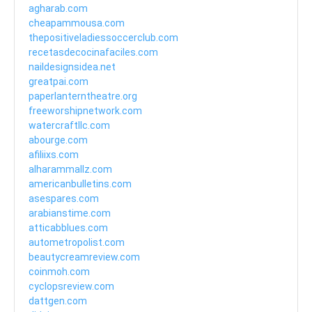
agharab.com
cheapammousa.com
thepositiveladiessoccerclub.com
recetasdecocinafaciles.com
naildesignsidea.net
greatpai.com
paperlanterntheatre.org
freeworshipnetwork.com
watercraftllc.com
abourge.com
afiliixs.com
alharammallz.com
americanbulletins.com
asespares.com
arabianstime.com
atticabblues.com
autometropolist.com
beautycreamreview.com
coinmoh.com
cyclopsreview.com
dattgen.com