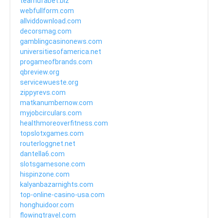
teamufabet.biz
webfullform.com
allviddownload.com
decorsmag.com
gamblingcasinonews.com
universitiesofamerica.net
progameofbrands.com
qbreview.org
servicewueste.org
zippyrevs.com
matkanumbernow.com
myjobcirculars.com
healthmoreoverfitness.com
topslotxgames.com
routerloggnet.net
dantella6.com
slotsgamesone.com
hispinzone.com
kalyanbazarnights.com
top-online-casino-usa.com
honghuidoor.com
flowingtravel.com