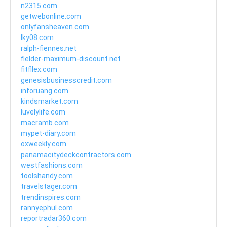
n2315.com
getwebonline.com
onlyfansheaven.com
lky08.com
ralph-fiennes.net
fielder-maximum-discount.net
fitfllex.com
genesisbusinesscredit.com
inforuang.com
kindsmarket.com
luvelylife.com
macramb.com
mypet-diary.com
oxweekly.com
panamacitydeckcontractors.com
westfashions.com
toolshandy.com
travelstager.com
trendinspires.com
rannyephul.com
reportradar360.com