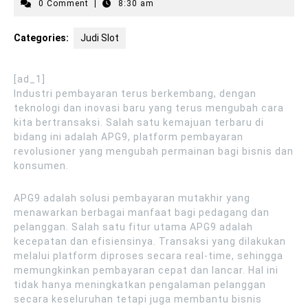
28,
0 Comment
|
8:30 am
2026
Categories:
Judi Slot
[ad_1]
Industri pembayaran terus berkembang, dengan
teknologi dan inovasi baru yang terus mengubah cara
kita bertransaksi. Salah satu kemajuan terbaru di
bidang ini adalah APG9, platform pembayaran
revolusioner yang mengubah permainan bagi bisnis dan
konsumen.
APG9 adalah solusi pembayaran mutakhir yang
menawarkan berbagai manfaat bagi pedagang dan
pelanggan. Salah satu fitur utama APG9 adalah
kecepatan dan efisiensinya. Transaksi yang dilakukan
melalui platform diproses secara real-time, sehingga
memungkinkan pembayaran cepat dan lancar. Hal ini
tidak hanya meningkatkan pengalaman pelanggan
secara keseluruhan tetapi juga membantu bisnis