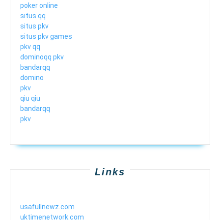
poker online
situs qq
situs pkv
situs pkv games
pkv qq
dominoqq pkv
bandarqq
domino
pkv
qiu qiu
bandarqq
pkv
Links
usafullnewz.com
uktimenetwork.com