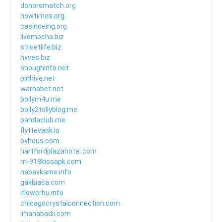
donorsmatch.org
nowtimes.org
casinoeing.org
livemocha.biz
streetlife.biz
hyves.biz
enoughinfo.net
pinhive.net
warnabet.net
bollym4u.me
bolly2tollyblog.me
pandaclub.me
flyttevask.io
byhous.com
hartfordplazahotel.com
m-918kissapk.com
nabavkame.info
gakbiasa.com
iflowerhu.info
chicagocrystalconnection.com
imanabadii.com