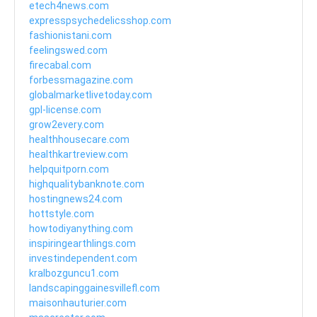
etech4news.com
expresspsychedelicsshop.com
fashionistani.com
feelingswed.com
firecabal.com
forbessmagazine.com
globalmarketlivetoday.com
gpl-license.com
grow2every.com
healthhousecare.com
healthkartreview.com
helpquitporn.com
highqualitybanknote.com
hostingnews24.com
hottstyle.com
howtodiyanything.com
inspiringearthlings.com
investindependent.com
kralbozguncu1.com
landscapinggainesvillefl.com
maisonhauturier.com