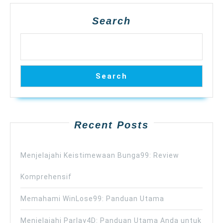
Search
Search
Recent Posts
Menjelajahi Keistimewaan Bunga99: Review
Komprehensif
Memahami WinLose99: Panduan Utama
Menjelajahi Parlay4D: Panduan Utama Anda untuk