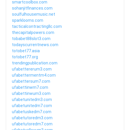
smartcoolbox.com
sohanjitfinances.com
soulfulhousemusic.net
sparklooms.com
tacticalcontractingllc.com
thecapitalpowers.com
tobabet88slot3.com
todayscurrentnews.com
totobet77.asia
totobet77.org
trendingpublication.com
ufabettererum3.com
ufabettermentm4.com
ufabettersum7.com
ufabettinwm7.com
ufabettinwum3.com
ufabetunitedm3.com
ufabetunitedm7.com
ufabetuskedm7.com
ufabetutoredm3.com
ufabetutoredm7.com