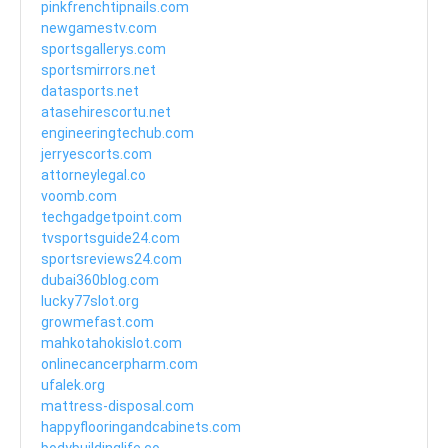
pinkfrenchtipnails.com
newgamestv.com
sportsgallerys.com
sportsmirrors.net
datasports.net
atasehirescortu.net
engineeringtechub.com
jerryescorts.com
attorneylegal.co
voomb.com
techgadgetpoint.com
tvsportsguide24.com
sportsreviews24.com
dubai360blog.com
lucky77slot.org
growmefast.com
mahkotahokislot.com
onlinecancerpharm.com
ufalek.org
mattress-disposal.com
happyflooringandcabinets.com