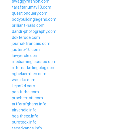
swaggyfashion.com
taraftariumtv10.com
questionquery.com
bodybuildinglegend.com
brilliant-nails.com
dandr-photography.com
dokteroce.com
journal-francais.com
justintv10.com
lawyerule.com
mediamingleseaco.com
mtsmarketingblog.com
nghekiemtien.com
wasirku.com
tejas24.com
poolturbo.com
prachestait.com
artforafghans.info
airvendio.info
healthexe.info
puretecx.info
tecadvance.info