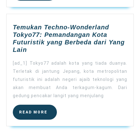
Temukan Techno-Wonderland
Tokyo77: Pemandangan Kota
Futuristik yang Berbeda dari Yang
Temukan
Lain
Techno-
[ad_1] Tokyo77 adalah kota yang tiada duanya.
Wonderland
Tokyo77:
Terletak di jantung Jepang, kota metropolitan
Pemandangan
futuristik ini adalah negeri ajaib teknologi yang
Kota
akan membuat Anda terkagum-kagum. Dari
Futuristik
gedung pencakar langit yang menjulang
yang
Berbeda
READ
READ MORE
dari
MORE
Yang
Lain