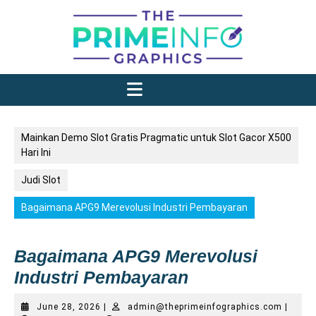
Skip
to
content
Open
Button
Mainkan Demo Slot Gratis Pragmatic untuk Slot Gacor X500
Hari Ini
Judi Slot
Bagaimana APG9 Merevolusi Industri Pembayaran
Bagaimana APG9 Merevolusi
Industri Pembayaran
June
admin@
June 28, 2026
|
admin@theprimeinfographics.com
|