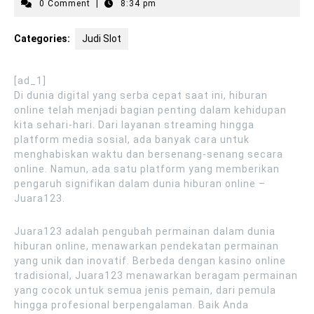
28,
0 Comment
|
8:34 pm
2026
Categories:
Judi Slot
[ad_1]
Di dunia digital yang serba cepat saat ini, hiburan
online telah menjadi bagian penting dalam kehidupan
kita sehari-hari. Dari layanan streaming hingga
platform media sosial, ada banyak cara untuk
menghabiskan waktu dan bersenang-senang secara
online. Namun, ada satu platform yang memberikan
pengaruh signifikan dalam dunia hiburan online –
Juara123.
Juara123 adalah pengubah permainan dalam dunia
hiburan online, menawarkan pendekatan permainan
yang unik dan inovatif. Berbeda dengan kasino online
tradisional, Juara123 menawarkan beragam permainan
yang cocok untuk semua jenis pemain, dari pemula
hingga profesional berpengalaman. Baik Anda