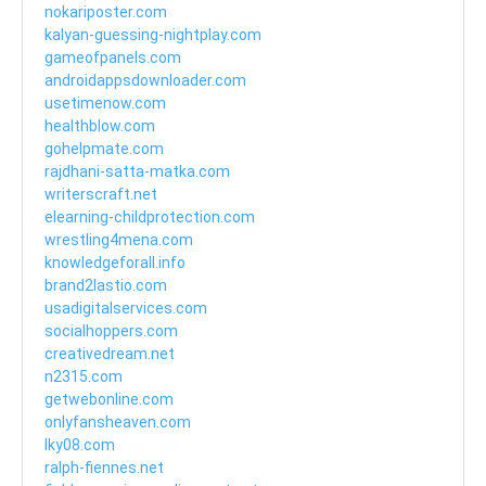
nokariposter.com
kalyan-guessing-nightplay.com
gameofpanels.com
androidappsdownloader.com
usetimenow.com
healthblow.com
gohelpmate.com
rajdhani-satta-matka.com
writerscraft.net
elearning-childprotection.com
wrestling4mena.com
knowledgeforall.info
brand2lastio.com
usadigitalservices.com
socialhoppers.com
creativedream.net
n2315.com
getwebonline.com
onlyfansheaven.com
lky08.com
ralph-fiennes.net