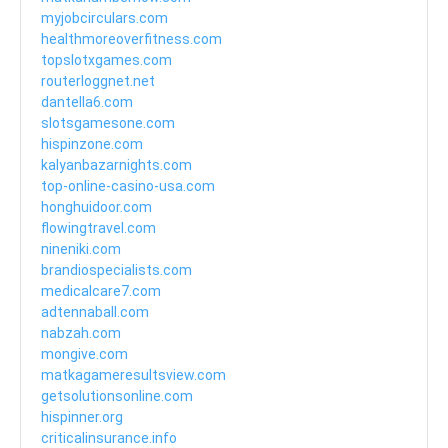
myjobcirculars.com
healthmoreoverfitness.com
topslotxgames.com
routerloggnet.net
dantella6.com
slotsgamesone.com
hispinzone.com
kalyanbazarnights.com
top-online-casino-usa.com
honghuidoor.com
flowingtravel.com
nineniki.com
brandiospecialists.com
medicalcare7.com
adtennaball.com
nabzah.com
mongive.com
matkagameresultsview.com
getsolutionsonline.com
hispinner.org
criticalinsurance.info