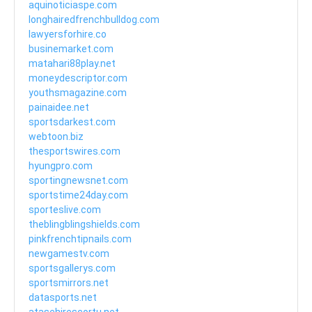
aquinoticiaspe.com
longhairedfrenchbulldog.com
lawyersforhire.co
businemarket.com
matahari88play.net
moneydescriptor.com
youthsmagazine.com
painaidee.net
sportsdarkest.com
webtoon.biz
thesportswires.com
hyungpro.com
sportingnewsnet.com
sportstime24day.com
sporteslive.com
theblingblingshields.com
pinkfrenchtipnails.com
newgamestv.com
sportsgallerys.com
sportsmirrors.net
datasports.net