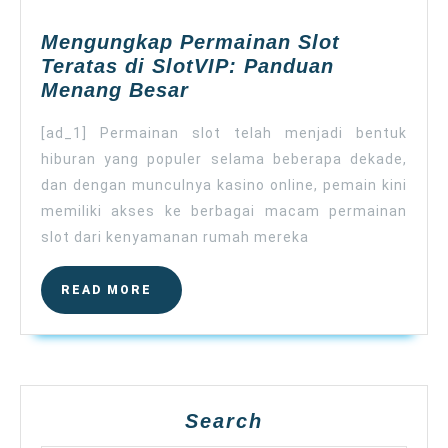
Mengungkap Permainan Slot
Teratas di SlotVIP: Panduan
Mengungkap
Menang Besar
Permainan
[ad_1] Permainan slot telah menjadi bentuk
Slot
Teratas
hiburan yang populer selama beberapa dekade,
di
dan dengan munculnya kasino online, pemain kini
SlotVIP:
memiliki akses ke berbagai macam permainan
Panduan
slot dari kenyamanan rumah mereka
Menang
Besar
READ
READ MORE
MORE
Search