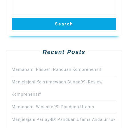
Search
Recent Posts
Memahami Plisbet: Panduan Komprehensif
Menjelajahi Keistimewaan Bunga99: Review
Komprehensif
Memahami WinLose99: Panduan Utama
Menjelajahi Parlay4D: Panduan Utama Anda untuk