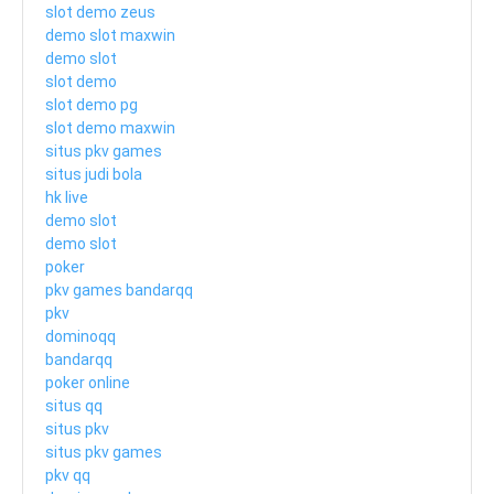
slot demo zeus
demo slot maxwin
demo slot
slot demo
slot demo pg
slot demo maxwin
situs pkv games
situs judi bola
hk live
demo slot
demo slot
poker
pkv games bandarqq
pkv
dominoqq
bandarqq
poker online
situs qq
situs pkv
situs pkv games
pkv qq