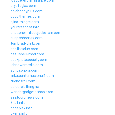
justicereformalliance.com
cryptoglax.com
ohiohobbyplus.com
bogothemes.com
ajino-mingei.com
yourfreehost.info
cheapnorthfacejacketsm.com
gurjoshhomes.com
tombradydiet.com
bonthaiclub.com
casusbelli-mod.com
bookplatesociety.com
lebnewsmedia.com
sonosonora.com
linkuusinternasional1.com
friendsroll.com
spiderclothing.net
wondergadgetsshop.com
seatgurunews.com
3net.info
codeplex.info
okena.info