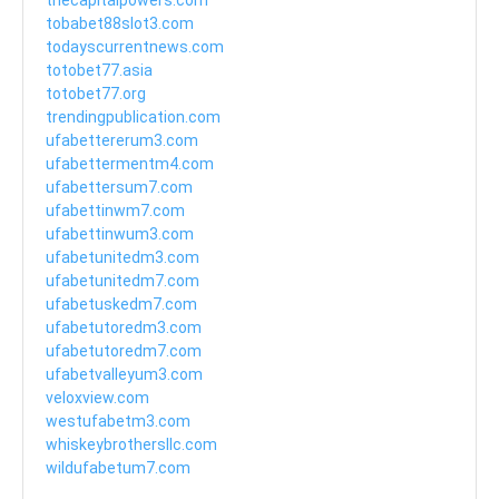
thecapitalpowers.com
tobabet88slot3.com
todayscurrentnews.com
totobet77.asia
totobet77.org
trendingpublication.com
ufabettererum3.com
ufabettermentm4.com
ufabettersum7.com
ufabettinwm7.com
ufabettinwum3.com
ufabetunitedm3.com
ufabetunitedm7.com
ufabetuskedm7.com
ufabetutoredm3.com
ufabetutoredm7.com
ufabetvalleyum3.com
veloxview.com
westufabetm3.com
whiskeybrothersllc.com
wildufabetum7.com