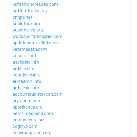
ksfashiondresses.com
patterntrader.org
cnhpa.net
sitalotus.com
supernotes.org
worldsportsempires.com
updatecentral360.com
katamastah.com
zqscore.net
aseleraio.info
asticio.info
egardenio.info
arxteamio.info
getalexio.info
accountaudittaxcon.com
prymprint.com
sportkeeda.org
besttimespend.com
careandcure.biz
cogniyo.com
easymagazines.org