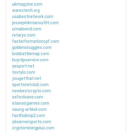
ukmagzine.com
wareztech.org
usabestnetwork.com
jessepinkmanoutfit.com
umailsend.com
retarys.com
fasterformationcpf.com
goldensnuggles.com
lookbattlemap.com
buyrdpservice.com
yesport.net
tostylo.com
yougetthat.net
sportsnetclub.com
newbestcrypto.com
oxfordsave.com
iclassicgames.com
saung-artikel.com
fasthokivip2.com
observersports.com
cryptominingplus.com