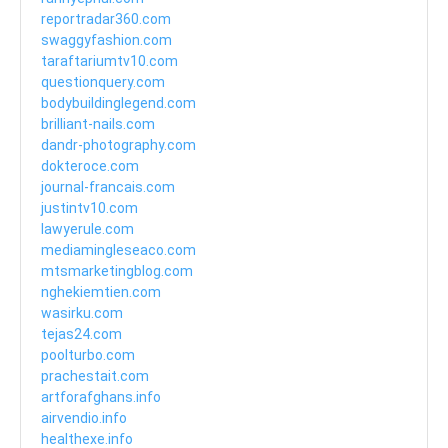
reportradar360.com
swaggyfashion.com
taraftariumtv10.com
questionquery.com
bodybuildinglegend.com
brilliant-nails.com
dandr-photography.com
dokteroce.com
journal-francais.com
justintv10.com
lawyerule.com
mediamingleseaco.com
mtsmarketingblog.com
nghekiemtien.com
wasirku.com
tejas24.com
poolturbo.com
prachestait.com
artforafghans.info
airvendio.info
healthexe.info