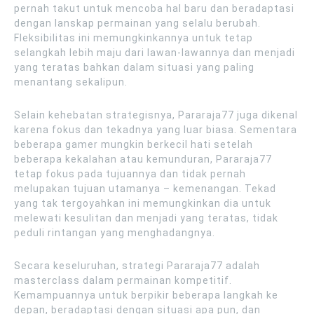
pernah takut untuk mencoba hal baru dan beradaptasi
dengan lanskap permainan yang selalu berubah.
Fleksibilitas ini memungkinkannya untuk tetap
selangkah lebih maju dari lawan-lawannya dan menjadi
yang teratas bahkan dalam situasi yang paling
menantang sekalipun.
Selain kehebatan strategisnya, Pararaja77 juga dikenal
karena fokus dan tekadnya yang luar biasa. Sementara
beberapa gamer mungkin berkecil hati setelah
beberapa kekalahan atau kemunduran, Pararaja77
tetap fokus pada tujuannya dan tidak pernah
melupakan tujuan utamanya – kemenangan. Tekad
yang tak tergoyahkan ini memungkinkan dia untuk
melewati kesulitan dan menjadi yang teratas, tidak
peduli rintangan yang menghadangnya.
Secara keseluruhan, strategi Pararaja77 adalah
masterclass dalam permainan kompetitif.
Kemampuannya untuk berpikir beberapa langkah ke
depan, beradaptasi dengan situasi apa pun, dan