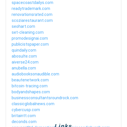
spacecoastdailys.com
readytrademark.com
renovationsrated.com
scoziarestaurant.com
seohart.com
set-cleaning.com
promodesignai.com
publicistspaper.com
quindaily.com
abosulte.com
aiverse24.com
anubella.com
audiobooksonaudible.com
beautenetwork.com
bitcoin-tracing.com
bodyandshapes.com
businessconsultantsroundrock.com
classicglobalnews.com
cybercusp.com
britaintt.com
deconds.com
Links