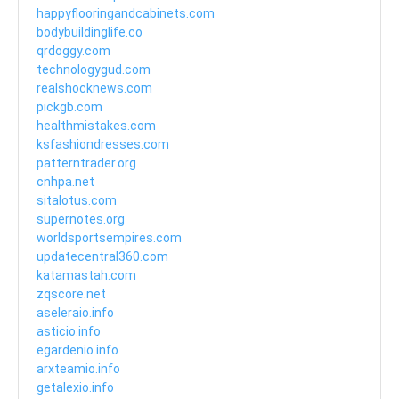
happyflooringandcabinets.com
bodybuildinglife.co
qrdoggy.com
technologygud.com
realshocknews.com
pickgb.com
healthmistakes.com
ksfashiondresses.com
patterntrader.org
cnhpa.net
sitalotus.com
supernotes.org
worldsportsempires.com
updatecentral360.com
katamastah.com
zqscore.net
aseleraio.info
asticio.info
egardenio.info
arxteamio.info
getalexio.info