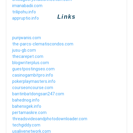
imanabadii.com
trilipohu.info
Links
appruptio.info
punjwanis.com
the-parcs-clematiscondos.com
jusu-gb.com
thecarepet.com
blogwriterplus.com
guestpostingseo.com
casinogambitpro.info
pokerplaymasters.info
courseoncourse.com
bantinbatdongsan247.com
bahednog.info
bahenxgek.info
pertamaskre.com
threadsvideoandphotodownloader.com
techgiddy.com
usalivenetwork.com