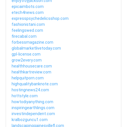
enjoytroyjackson.com
epicaimbots.com
etech4news.com
expresspsychedelicsshop.com
fashionistani.com
feelingswed.com
firecabal.com
forbessmagazine.com
globalmarketlivetoday.com
gpl-license.com
grow2every.com
healthhousecare.com
healthkartreview.com
helpquitporn.com
highqualitybanknote.com
hostingnews24.com
hottstyle.com
howtodiyanything.com
inspiringearthlings.com
investindependent.com
kralbozguncu1.com
landscapinggainesvillefl.com