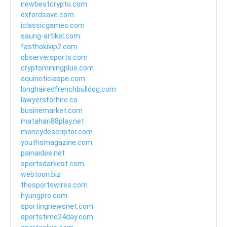
newbestcrypto.com
oxfordsave.com
iclassicgames.com
saung-artikel.com
fasthokivip2.com
observersports.com
cryptominingplus.com
aquinoticiaspe.com
longhairedfrenchbulldog.com
lawyersforhire.co
businemarket.com
matahari88play.net
moneydescriptor.com
youthsmagazine.com
painaidee.net
sportsdarkest.com
webtoon.biz
thesportswires.com
hyungpro.com
sportingnewsnet.com
sportstime24day.com