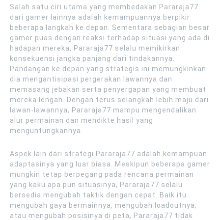
Salah satu ciri utama yang membedakan Pararaja77
dari gamer lainnya adalah kemampuannya berpikir
beberapa langkah ke depan. Sementara sebagian besar
gamer puas dengan reaksi terhadap situasi yang ada di
hadapan mereka, Pararaja77 selalu memikirkan
konsekuensi jangka panjang dari tindakannya.
Pandangan ke depan yang strategis ini memungkinkan
dia mengantisipasi pergerakan lawannya dan
memasang jebakan serta penyergapan yang membuat
mereka lengah. Dengan terus selangkah lebih maju dari
lawan-lawannya, Pararaja77 mampu mengendalikan
alur permainan dan mendikte hasil yang
menguntungkannya.
Aspek lain dari strategi Pararaja77 adalah kemampuan
adaptasinya yang luar biasa. Meskipun beberapa gamer
mungkin tetap berpegang pada rencana permainan
yang kaku apa pun situasinya, Pararaja77 selalu
bersedia mengubah taktik dengan cepat. Baik itu
mengubah gaya bermainnya, mengubah loadoutnya,
atau mengubah posisinya di peta, Pararaja77 tidak