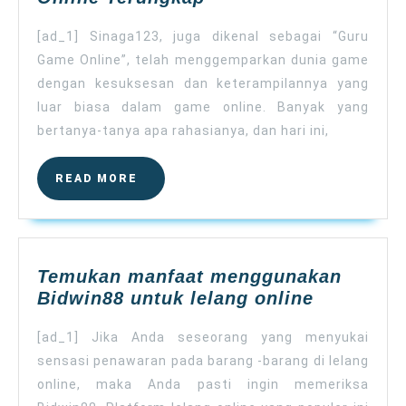
Rahasia
[ad_1] Sinaga123, juga dikenal sebagai “Guru
Sukses
Game
Game Online”, telah menggemparkan dunia game
Online
dengan kesuksesan dan keterampilannya yang
Terungkap
luar biasa dalam game online. Banyak yang
bertanya-tanya apa rahasianya, dan hari ini,
READ
READ MORE
MORE
Temukan manfaat menggunakan
Temukan
Bidwin88 untuk lelang online
manfaat
[ad_1] Jika Anda seseorang yang menyukai
menggun
Bidwin88
sensasi penawaran pada barang -barang di lelang
untuk
online, maka Anda pasti ingin memeriksa