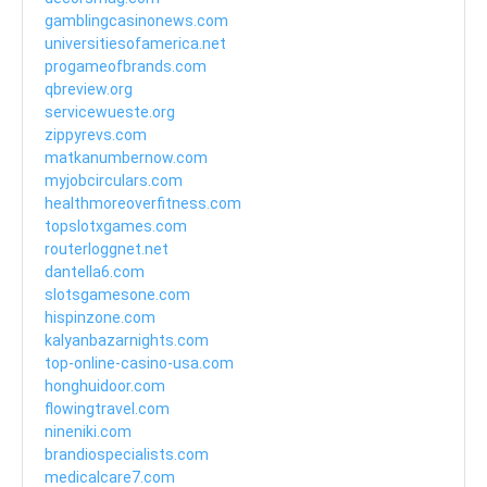
gamblingcasinonews.com
universitiesofamerica.net
progameofbrands.com
qbreview.org
servicewueste.org
zippyrevs.com
matkanumbernow.com
myjobcirculars.com
healthmoreoverfitness.com
topslotxgames.com
routerloggnet.net
dantella6.com
slotsgamesone.com
hispinzone.com
kalyanbazarnights.com
top-online-casino-usa.com
honghuidoor.com
flowingtravel.com
nineniki.com
brandiospecialists.com
medicalcare7.com