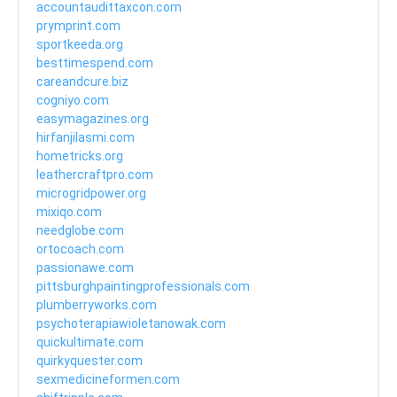
accountaudittaxcon.com
prymprint.com
sportkeeda.org
besttimespend.com
careandcure.biz
cogniyo.com
easymagazines.org
hirfanjilasmi.com
hometricks.org
leathercraftpro.com
microgridpower.org
mixiqo.com
needglobe.com
ortocoach.com
passionawe.com
pittsburghpaintingprofessionals.com
plumberryworks.com
psychoterapiawioletanowak.com
quickultimate.com
quirkyquester.com
sexmedicineformen.com