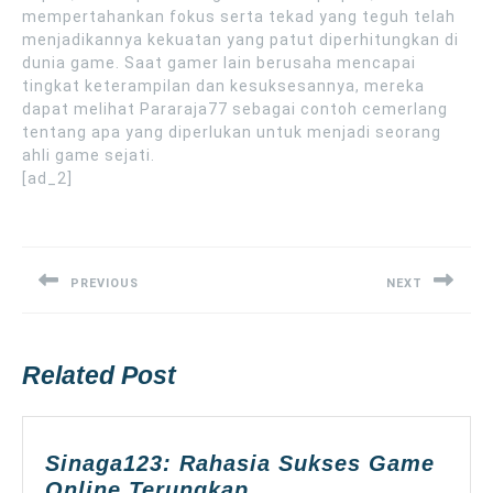
mempertahankan fokus serta tekad yang teguh telah
menjadikannya kekuatan yang patut diperhitungkan di
dunia game. Saat gamer lain berusaha mencapai
tingkat keterampilan dan kesuksesannya, mereka
dapat melihat Pararaja77 sebagai contoh cemerlang
tentang apa yang diperlukan untuk menjadi seorang
ahli game sejati.
[ad_2]
Post
navigation
PREVIOUS
NEXT
Previous
Next
post:
post:
Related Post
Sinaga123: Rahasia Sukses Game
Sinaga123:
Online Terungkap