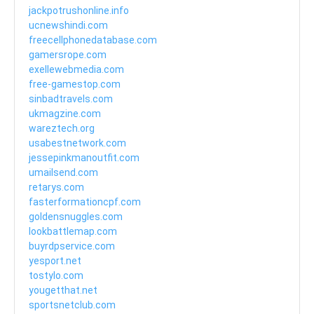
jackpotrushonline.info
ucnewshindi.com
freecellphonedatabase.com
gamersrope.com
exellewebmedia.com
free-gamestop.com
sinbadtravels.com
ukmagzine.com
wareztech.org
usabestnetwork.com
jessepinkmanoutfit.com
umailsend.com
retarys.com
fasterformationcpf.com
goldensnuggles.com
lookbattlemap.com
buyrdpservice.com
yesport.net
tostylo.com
yougetthat.net
sportsnetclub.com