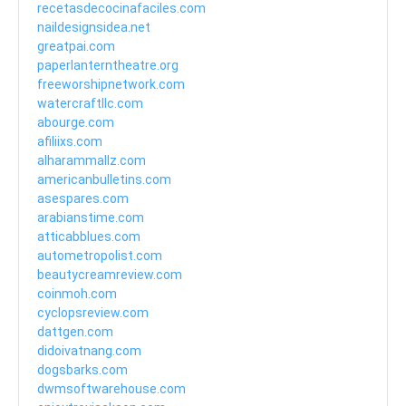
recetasdecocinafaciles.com
naildesignsidea.net
greatpai.com
paperlanterntheatre.org
freeworshipnetwork.com
watercraftllc.com
abourge.com
afiliixs.com
alharammallz.com
americanbulletins.com
asespares.com
arabianstime.com
atticabblues.com
autometropolist.com
beautycreamreview.com
coinmoh.com
cyclopsreview.com
dattgen.com
didoivatnang.com
dogsbarks.com
dwmsoftwarehouse.com