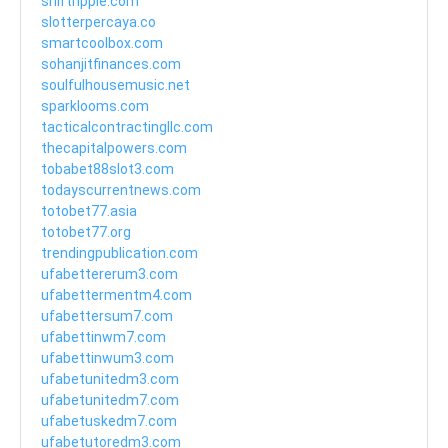
shiftripple.com
slotterpercaya.co
smartcoolbox.com
sohanjitfinances.com
soulfulhousemusic.net
sparklooms.com
tacticalcontractingllc.com
thecapitalpowers.com
tobabet88slot3.com
todayscurrentnews.com
totobet77.asia
totobet77.org
trendingpublication.com
ufabettererum3.com
ufabettermentm4.com
ufabettersum7.com
ufabettinwm7.com
ufabettinwum3.com
ufabetunitedm3.com
ufabetunitedm7.com
ufabetuskedm7.com
ufabetutoredm3.com