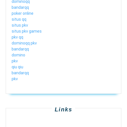
dominoqq
bandarqq
poker online
situs qq
situs pkv
situs pkv games
pkv qq
dominoqq pkv
bandarqq
domino
pkv
qiu qiu
bandarqq
pkv
Links