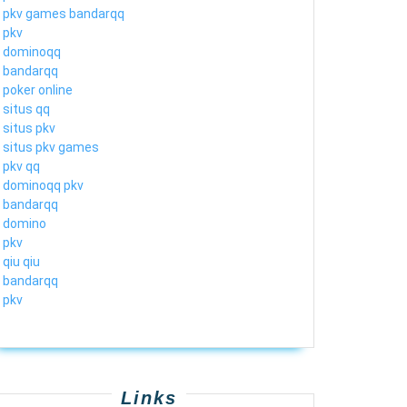
pkv games bandarqq
pkv
dominoqq
bandarqq
poker online
situs qq
situs pkv
situs pkv games
pkv qq
dominoqq pkv
bandarqq
domino
pkv
qiu qiu
bandarqq
pkv
Links