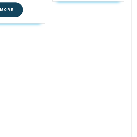
READ
 MORE
MORE