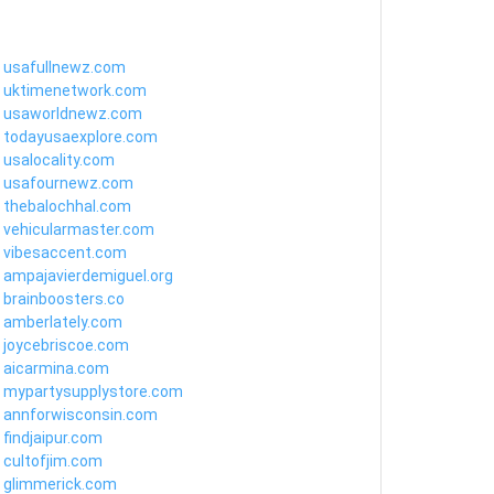
usafullnewz.com
uktimenetwork.com
usaworldnewz.com
todayusaexplore.com
usalocality.com
usafournewz.com
thebalochhal.com
vehicularmaster.com
vibesaccent.com
ampajavierdemiguel.org
brainboosters.co
amberlately.com
joycebriscoe.com
aicarmina.com
mypartysupplystore.com
annforwisconsin.com
findjaipur.com
cultofjim.com
glimmerick.com