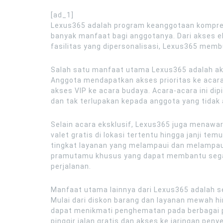
[ad_1]
Lexus365 adalah program keanggotaan kompre
banyak manfaat bagi anggotanya. Dari akses e
fasilitas yang dipersonalisasi, Lexus365 memb
Salah satu manfaat utama Lexus365 adalah aks
Anggota mendapatkan akses prioritas ke acara
akses VIP ke acara budaya. Acara-acara ini d
dan tak terlupakan kepada anggota yang tidak
Selain acara eksklusif, Lexus365 juga menawar
valet gratis di lokasi tertentu hingga janji tem
tingkat layanan yang melampaui dan melampaui
pramutamu khusus yang dapat membantu segala
perjalanan.
Manfaat utama lainnya dari Lexus365 adalah se
Mulai dari diskon barang dan layanan mewah h
dapat menikmati penghematan pada berbagai 
pinggir jalan gratis dan akses ke jaringan pen