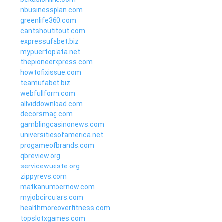
nbusinessplan.com
greenlife360.com
cantshoutitout.com
expressufabet.biz
mypuertoplata.net
thepioneerxpress.com
howtofixissue.com
teamufabet.biz
webfullform.com
allviddownload.com
decorsmag.com
gamblingcasinonews.com
universitiesofamerica.net
progameofbrands.com
qbreview.org
servicewueste.org
zippyrevs.com
matkanumbernow.com
myjobcirculars.com
healthmoreoverfitness.com
topslotxgames.com