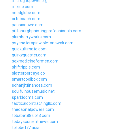
microgridpower.org
mixiqo.com
needglobe.com
ortocoach.com
passionawe.com
pittsburghpaintingprofessionals.com
plumberryworks.com
psychoterapiawioletanowak.com
quickultimate.com
quirkyquester.com
sexmedicineformen.com
shiftripple.com
slotterpercaya.co
smartcoolbox.com
sohanjitfinances.com
soulfulhousemusic.net
sparklooms.com
tacticalcontractingllc.com
thecapitalpowers.com
tobabet88slot3.com
todayscurrentnews.com
totobet77.asia