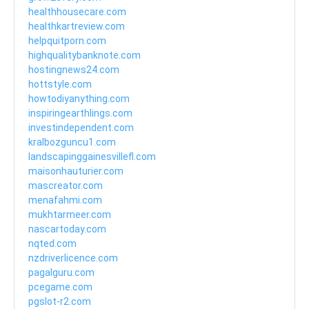
healthhousecare.com
healthkartreview.com
helpquitporn.com
highqualitybanknote.com
hostingnews24.com
hottstyle.com
howtodiyanything.com
inspiringearthlings.com
investindependent.com
kralbozguncu1.com
landscapinggainesvillefl.com
maisonhauturier.com
mascreator.com
menafahmi.com
mukhtarmeer.com
nascartoday.com
nqted.com
nzdriverlicence.com
pagalguru.com
pcegame.com
pgslot-r2.com