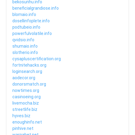
bekosunhu.info
beneficialgrandiose.info
blomaio.info
dosellinfoplete.info
podtubeio.info
powerfulvolatile.info
qvidsio.info
shumaio.info
slotherio.info
cysapluscertification.org
fortnitehacks.org
loginsearch.org
aodecor.org
donorsmatch.org
nowtimes.org
casinoeing.org
livemocha.biz
streetlife.biz
hyves.biz
enoughinfo.net
pinhive.net
warnabet.net