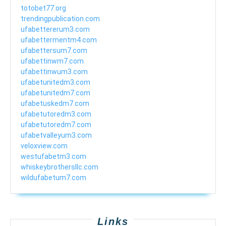
totobet77.org
trendingpublication.com
ufabettererum3.com
ufabettermentm4.com
ufabettersum7.com
ufabettinwm7.com
ufabettinwum3.com
ufabetunitedm3.com
ufabetunitedm7.com
ufabetuskedm7.com
ufabetutoredm3.com
ufabetutoredm7.com
ufabetvalleyum3.com
veloxview.com
westufabetm3.com
whiskeybrothersllc.com
wildufabetum7.com
Links