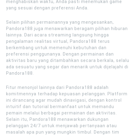
menghabiskan waktu, Anda pasti menemukan game
yang sesuai dengan preferensi Anda.
Selain pilihan permainannya yang mengesankan,
Pandora188 juga menawarkan beragam pilihan hiburan
lainnya. Dari acara streaming langsung hingga
pengalaman realitas virtual, Pandora188 terus
berkembang untuk memenuhi kebutuhan dan
preferensi penggunanya. Dengan permainan dan
aktivitas baru yang ditambahkan secara berkala, selalu
ada sesuatu yang segar dan menarik untuk dijelajahi di
Pandora188.
Fitur menonjol lainnya dari Pandora188 adalah
komitmennya terhadap kepuasan pelanggan. Platform
ini dirancang agar mudah dinavigasi, dengan kontrol
intuitif dan tutorial bermanfaat untuk memandu
pemain melalui berbagai permainan dan aktivitas.
Selain itu, Pandora188 menawarkan dukungan
pelanggan 24/7 untuk menjawab pertanyaan atau
masalah apa pun yang mungkin timbul. Dengan tim