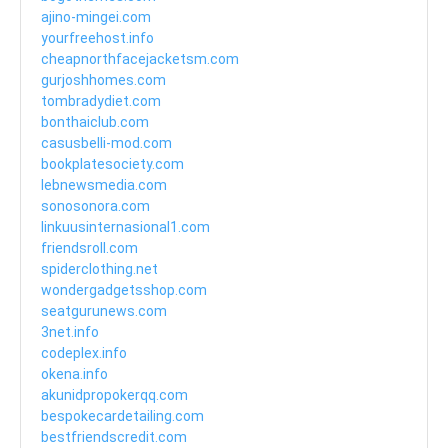
ajino-mingei.com
yourfreehost.info
cheapnorthfacejacketsm.com
gurjoshhomes.com
tombradydiet.com
bonthaiclub.com
casusbelli-mod.com
bookplatesociety.com
lebnewsmedia.com
sonosonora.com
linkuusinternasional1.com
friendsroll.com
spiderclothing.net
wondergadgetsshop.com
seatgurunews.com
3net.info
codeplex.info
okena.info
akunidpropokerqq.com
bespokecardetailing.com
bestfriendscredit.com