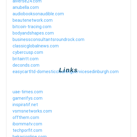
aiverse24.com
anubella.com
audiobooksonaudible.com
beautenetwork.com
bitcoin-tracing.com
bodyandshapes.com
businessconsultantsroundrock.com
classicglobalnews.com
cybercusp.com
britaintt.com
deconds.com
Links
easycartltd-domesticcleaningservicesedinburgh.com
uae-times.com
gamerifys.com
inspiratif.net
vsmsnetworks.com
offthem.com
ibommatv.com
techporfit.com
bekasionline.com