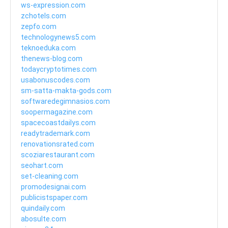
ws-expression.com
zchotels.com
zepfo.com
technologynews5.com
teknoeduka.com
thenews-blog.com
todaycryptotimes.com
usabonuscodes.com
sm-satta-makta-gods.com
softwaredegimnasios.com
soopermagazine.com
spacecoastdailys.com
readytrademark.com
renovationsrated.com
scoziarestaurant.com
seohart.com
set-cleaning.com
promodesignai.com
publicistspaper.com
quindaily.com
abosulte.com