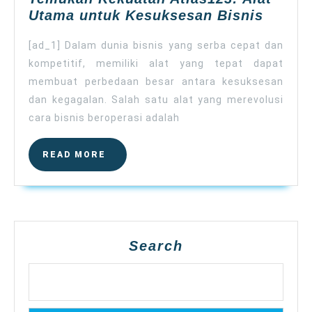
Temuk
Utama untuk Kesuksesan Bisnis
Kekua
[ad_1] Dalam dunia bisnis yang serba cepat dan
Atlas1
Alat
kompetitif, memiliki alat yang tepat dapat
Utama
membuat perbedaan besar antara kesuksesan
untuk
dan kegagalan. Salah satu alat yang merevolusi
Kesuk
cara bisnis beroperasi adalah
Bisnis
READ
READ MORE
MORE
Search