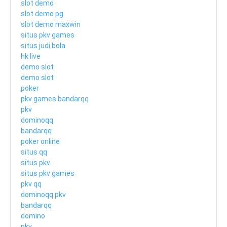
slot demo
slot demo pg
slot demo maxwin
situs pkv games
situs judi bola
hk live
demo slot
demo slot
poker
pkv games bandarqq
pkv
dominoqq
bandarqq
poker online
situs qq
situs pkv
situs pkv games
pkv qq
dominoqq pkv
bandarqq
domino
pkv