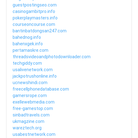
guestpostingseo.com
casinogambitpro.info
pokerplaymasters.info
courseoncourse.com
bantinbatdongsan247.com
bahednog.info
bahenxgek.info
pertamaskre.com
threadsvideoandphotodownloader.com
techgiddy.com
usalivenetwork.com
jackpotrushonline.info
ucnewshindi.com
freecellphonedatabase.com
gamersrope.com
exellewebmedia.com
free-gamestop.com
sinbadtravels.com
ukmagzine.com
wareztech.org
usabestnetwork.com