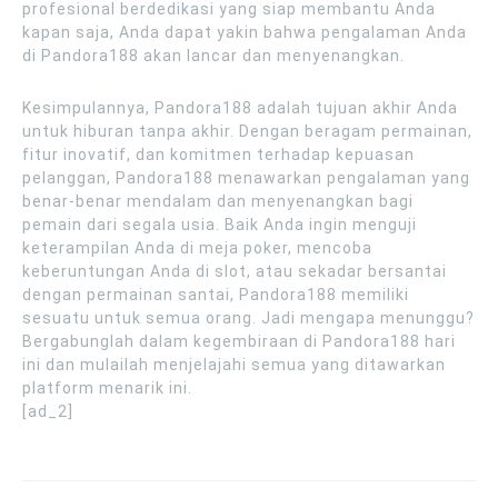
profesional berdedikasi yang siap membantu Anda
kapan saja, Anda dapat yakin bahwa pengalaman Anda
di Pandora188 akan lancar dan menyenangkan.
Kesimpulannya, Pandora188 adalah tujuan akhir Anda
untuk hiburan tanpa akhir. Dengan beragam permainan,
fitur inovatif, dan komitmen terhadap kepuasan
pelanggan, Pandora188 menawarkan pengalaman yang
benar-benar mendalam dan menyenangkan bagi
pemain dari segala usia. Baik Anda ingin menguji
keterampilan Anda di meja poker, mencoba
keberuntungan Anda di slot, atau sekadar bersantai
dengan permainan santai, Pandora188 memiliki
sesuatu untuk semua orang. Jadi mengapa menunggu?
Bergabunglah dalam kegembiraan di Pandora188 hari
ini dan mulailah menjelajahi semua yang ditawarkan
platform menarik ini.
[ad_2]
Post
navigation