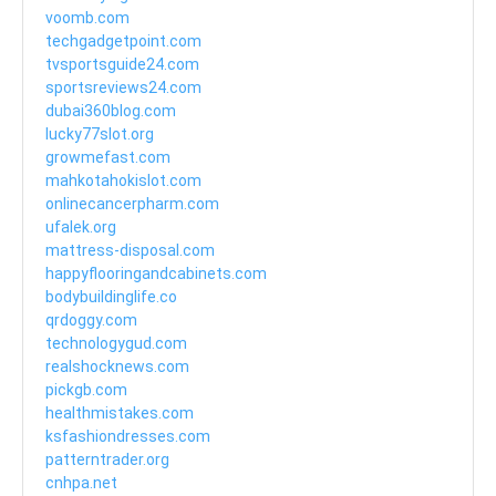
voomb.com
techgadgetpoint.com
tvsportsguide24.com
sportsreviews24.com
dubai360blog.com
lucky77slot.org
growmefast.com
mahkotahokislot.com
onlinecancerpharm.com
ufalek.org
mattress-disposal.com
happyflooringandcabinets.com
bodybuildinglife.co
qrdoggy.com
technologygud.com
realshocknews.com
pickgb.com
healthmistakes.com
ksfashiondresses.com
patterntrader.org
cnhpa.net