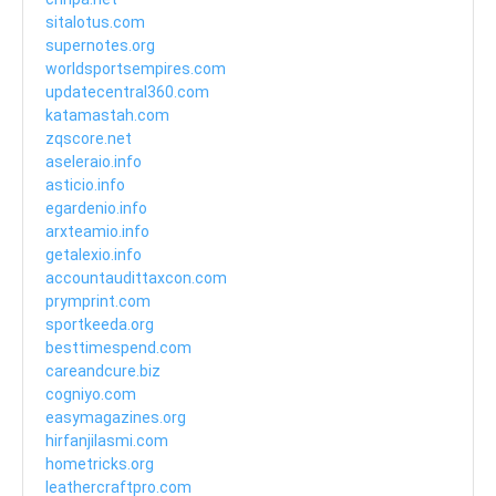
sitalotus.com
supernotes.org
worldsportsempires.com
updatecentral360.com
katamastah.com
zqscore.net
aseleraio.info
asticio.info
egardenio.info
arxteamio.info
getalexio.info
accountaudittaxcon.com
prymprint.com
sportkeeda.org
besttimespend.com
careandcure.biz
cogniyo.com
easymagazines.org
hirfanjilasmi.com
hometricks.org
leathercraftpro.com