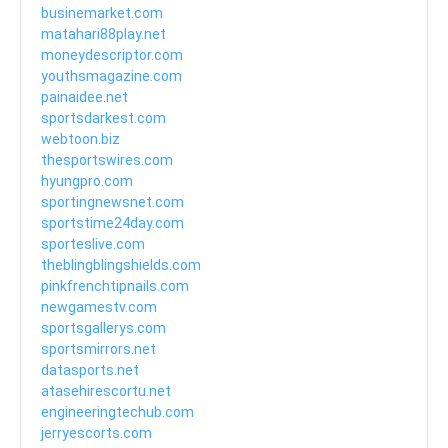
businemarket.com
matahari88play.net
moneydescriptor.com
youthsmagazine.com
painaidee.net
sportsdarkest.com
webtoon.biz
thesportswires.com
hyungpro.com
sportingnewsnet.com
sportstime24day.com
sporteslive.com
theblingblingshields.com
pinkfrenchtipnails.com
newgamestv.com
sportsgallerys.com
sportsmirrors.net
datasports.net
atasehirescortu.net
engineeringtechub.com
jerryescorts.com