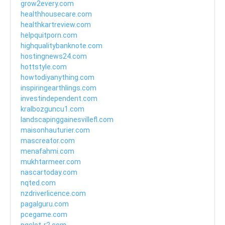
grow2every.com
healthhousecare.com
healthkartreview.com
helpquitporn.com
highqualitybanknote.com
hostingnews24.com
hottstyle.com
howtodiyanything.com
inspiringearthlings.com
investindependent.com
kralbozguncu1.com
landscapinggainesvillefl.com
maisonhauturier.com
mascreator.com
menafahmi.com
mukhtarmeer.com
nascartoday.com
nqted.com
nzdriverlicence.com
pagalguru.com
pcegame.com