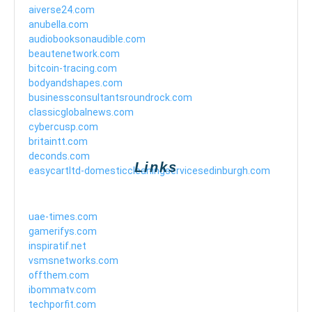
aiverse24.com
anubella.com
audiobooksonaudible.com
beautenetwork.com
bitcoin-tracing.com
bodyandshapes.com
businessconsultantsroundrock.com
classicglobalnews.com
cybercusp.com
britaintt.com
deconds.com
Links
easycartltd-domesticcleaningservicesedinburgh.com
uae-times.com
gamerifys.com
inspiratif.net
vsmsnetworks.com
offthem.com
ibommatv.com
techporfit.com