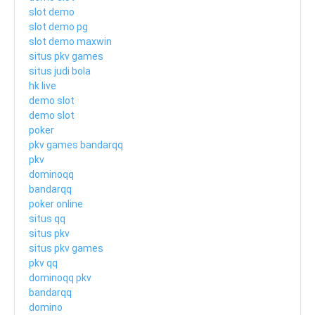
slot demo
slot demo pg
slot demo maxwin
situs pkv games
situs judi bola
hk live
demo slot
demo slot
poker
pkv games bandarqq
pkv
dominoqq
bandarqq
poker online
situs qq
situs pkv
situs pkv games
pkv qq
dominoqq pkv
bandarqq
domino