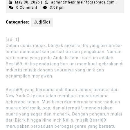
May
admin@t
May 30, 2026
|
admin@theprimeinfographics.com
|
30,
0 Comment
|
3:08 pm
2026
Categories:
Judi Slot
[ad_1]
Dalam dunia musik, banyak sekali artis yang berlomba-
lomba mendapatkan perhatian dan pengakuan. Namun
satu nama yang perlu Anda ketahui saat ini adalah
Besti69. Artis pendatang baru ini membuat gebrakan di
industri musik dengan suaranya yang unik dan
penampilan menawan.
Besti69, yang bernama asli Sarah Jones, berasal dari
New York City dan telah membuat musik selama
beberapa tahun. Musik mereka merupakan perpaduan
suara elektronik, pop, dan alternatif, menciptakan
suara yang segar dan menarik. Dengan pengaruh mulai
dari Bjork hingga Nine Inch Nails, musik Besti69
merupakan perpaduan berbagai genre yang bersatu