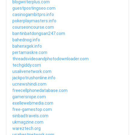
blogwriterplus.com
guestpostingseo.com
casinogambitpro.info
pokerplaymasters.info
courseoncourse.com
bantinbatdongsan247.com
bahednog.info
bahenxgek.info
pertamaskre.com
threadsvideoandphotodownloader.com
techgiddy.com
usalivenetwork.com
jackpotrushonline.info
ucnewshindi.com
freecellphonedatabase.com
gamersrope.com
exellewebmedia.com
free-gamestop.com
sinbadtravels.com
ukmagzine.com
wareztech.org
usabestnetwork.com