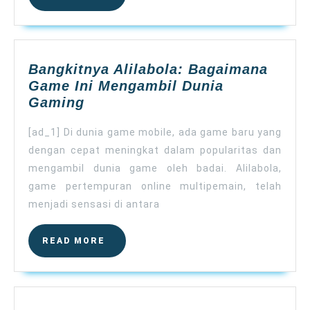
bersenang-
MORE
senang
dan
kegembiraan
Bangkitnya Alilabola: Bagaimana
Game Ini Mengambil Dunia
Bangkitnya
Gaming
Alilabola:
[ad_1] Di dunia game mobile, ada game baru yang
Bagaimana
Game
dengan cepat meningkat dalam popularitas dan
Ini
mengambil dunia game oleh badai. Alilabola,
Mengambil
game pertempuran online multipemain, telah
Dunia
menjadi sensasi di antara
Gaming
READ
READ MORE
MORE