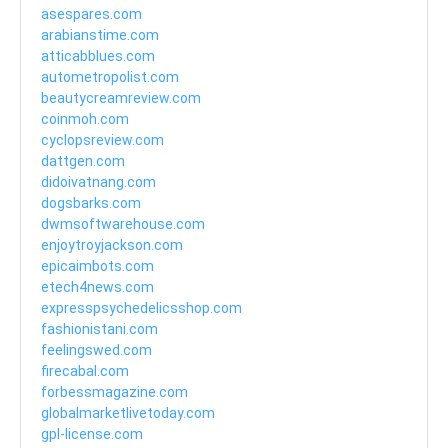
asespares.com
arabianstime.com
atticabblues.com
autometropolist.com
beautycreamreview.com
coinmoh.com
cyclopsreview.com
dattgen.com
didoivatnang.com
dogsbarks.com
dwmsoftwarehouse.com
enjoytroyjackson.com
epicaimbots.com
etech4news.com
expresspsychedelicsshop.com
fashionistani.com
feelingswed.com
firecabal.com
forbessmagazine.com
globalmarketlivetoday.com
gpl-license.com