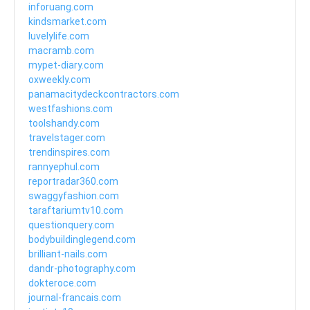
inforuang.com
kindsmarket.com
luvelylife.com
macramb.com
mypet-diary.com
oxweekly.com
panamacitydeckcontractors.com
westfashions.com
toolshandy.com
travelstager.com
trendinspires.com
rannyephul.com
reportradar360.com
swaggyfashion.com
taraftariumtv10.com
questionquery.com
bodybuildinglegend.com
brilliant-nails.com
dandr-photography.com
dokteroce.com
journal-francais.com