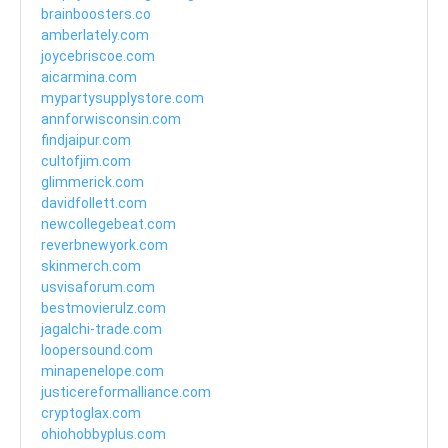
brainboosters.co
amberlately.com
joycebriscoe.com
aicarmina.com
mypartysupplystore.com
annforwisconsin.com
findjaipur.com
cultofjim.com
glimmerick.com
davidfollett.com
newcollegebeat.com
reverbnewyork.com
skinmerch.com
usvisaforum.com
bestmovierulz.com
jagalchi-trade.com
loopersound.com
minapenelope.com
justicereformalliance.com
cryptoglax.com
ohiohobbyplus.com