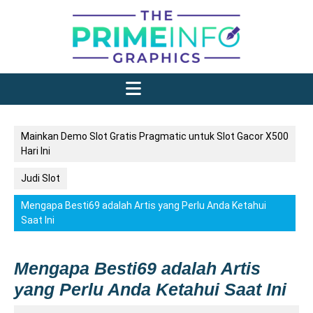
Skip
to
content
Open
Button
Mainkan Demo Slot Gratis Pragmatic untuk Slot Gacor X500
Hari Ini
Judi Slot
Mengapa Besti69 adalah Artis yang Perlu Anda Ketahui
Saat Ini
Mengapa Besti69 adalah Artis
yang Perlu Anda Ketahui Saat Ini