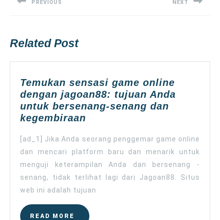
PREVIOUS
NEXT
Previous
Next
post:
post:
Related Post
Temukan sensasi game online
dengan jagoan88: tujuan Anda
untuk bersenang-senang dan
Temukan
kegembiraan
sensasi
[ad_1] Jika Anda seorang penggemar game online
game
online
dan mencari platform baru dan menarik untuk
dengan
menguji keterampilan Anda dan bersenang -
jagoan88:
senang, tidak terlihat lagi dari Jagoan88. Situs
tujuan
web ini adalah tujuan
Anda
untuk
READ
READ MORE