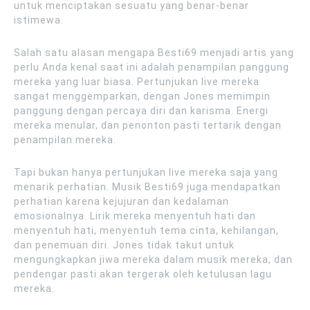
untuk menciptakan sesuatu yang benar-benar
istimewa.
Salah satu alasan mengapa Besti69 menjadi artis yang
perlu Anda kenal saat ini adalah penampilan panggung
mereka yang luar biasa. Pertunjukan live mereka
sangat menggemparkan, dengan Jones memimpin
panggung dengan percaya diri dan karisma. Energi
mereka menular, dan penonton pasti tertarik dengan
penampilan mereka.
Tapi bukan hanya pertunjukan live mereka saja yang
menarik perhatian. Musik Besti69 juga mendapatkan
perhatian karena kejujuran dan kedalaman
emosionalnya. Lirik mereka menyentuh hati dan
menyentuh hati, menyentuh tema cinta, kehilangan,
dan penemuan diri. Jones tidak takut untuk
mengungkapkan jiwa mereka dalam musik mereka, dan
pendengar pasti akan tergerak oleh ketulusan lagu
mereka.