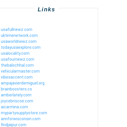
Links
t
usafullnewz.com
uktimenetwork.com
usaworldnewz.com
todayusaexplore.com
n
usalocality.com
usafournewz.com
thebalochhal.com
vehicularmaster.com
vibesaccent.com
ampajavierdemiguel.org
brainboosters.co
amberlately.com
joycebriscoe.com
aicarmina.com
mypartysupplystore.com
annforwisconsin.com
findjaipur.com