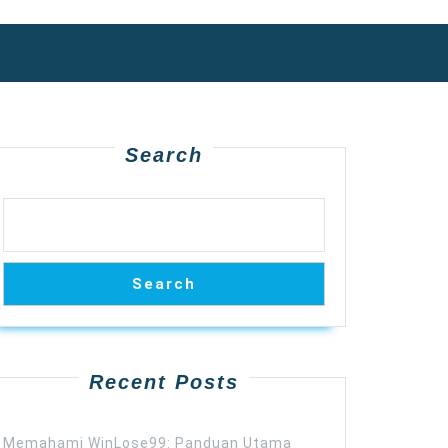
Search
Search
Recent Posts
Memahami WinLose99: Panduan Utama