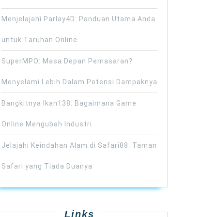
Menjelajahi Parlay4D: Panduan Utama Anda
untuk Taruhan Online
SuperMPO: Masa Depan Pemasaran?
Menyelami Lebih Dalam Potensi Dampaknya
Bangkitnya Ikan138: Bagaimana Game
Online Mengubah Industri
Jelajahi Keindahan Alam di Safari88: Taman
Safari yang Tiada Duanya
Links