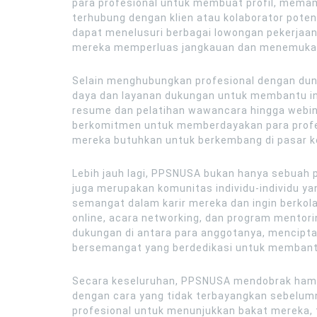
para profesional untuk membuat profil, mema
terhubung dengan klien atau kolaborator potens
dapat menelusuri berbagai lowongan pekerjaan
mereka memperluas jangkauan dan menemukan p
Selain menghubungkan profesional dengan du
daya dan layanan dukungan untuk membantu ind
resume dan pelatihan wawancara hingga webin
berkomitmen untuk memberdayakan para profe
mereka butuhkan untuk berkembang di pasar ker
Lebih jauh lagi, PPSNUSA bukan hanya sebuah 
juga merupakan komunitas individu-individu ya
semangat dalam karir mereka dan ingin berkola
online, acara networking, dan program mento
dukungan di antara para anggotanya, mencipta
bersemangat yang berdedikasi untuk membant
Secara keseluruhan, PPSNUSA mendobrak hamb
dengan cara yang tidak terbayangkan sebelum
profesional untuk menunjukkan bakat mereka, 