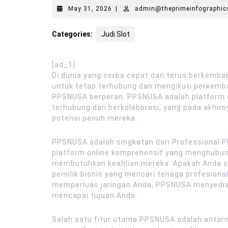
May
May 31, 2026
|
admin@theprimeinfographic
31,
2026
Categories:
Judi Slot
[ad_1]
Di dunia yang serba cepat dan terus berkemban
untuk tetap terhubung dan mengikuti perkembang
PPSNUSA berperan. PPSNUSA adalah platform un
terhubung dan berkolaborasi, yang pada akhi
potensi penuh mereka.
PPSNUSA adalah singkatan dari Professional 
platform online komprehensif yang menghubun
membutuhkan keahlian mereka. Apakah Anda se
pemilik bisnis yang mencari tenaga profesiona
memperluas jaringan Anda, PPSNUSA menyedi
mencapai tujuan Anda.
Salah satu fitur utama PPSNUSA adalah ant