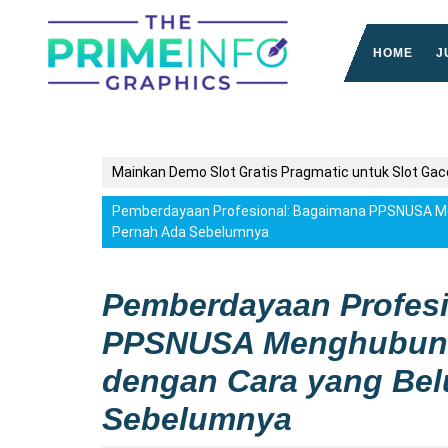
Skip
to
content
HOME
J
Mainkan Demo Slot Gratis Pragmatic untuk Slot Gacor
Pemberdayaan Profesional: Bagaimana PPSNUSA Men
Pernah Ada Sebelumnya
Pemberdayaan Profes
PPSNUSA Menghubungk
dengan Cara yang Be
Sebelumnya