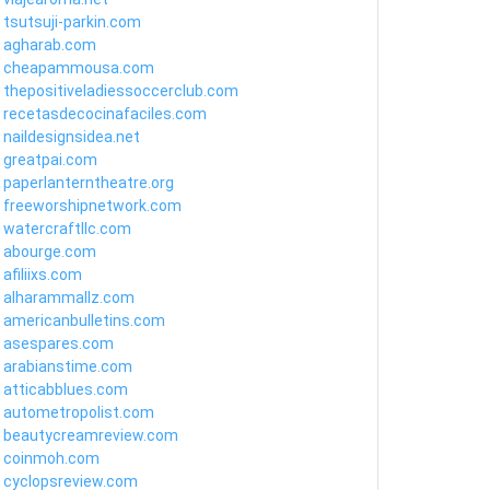
tsutsuji-parkin.com
agharab.com
cheapammousa.com
thepositiveladiessoccerclub.com
recetasdecocinafaciles.com
naildesignsidea.net
greatpai.com
paperlanterntheatre.org
freeworshipnetwork.com
watercraftllc.com
abourge.com
afiliixs.com
alharammallz.com
americanbulletins.com
asespares.com
arabianstime.com
atticabblues.com
autometropolist.com
beautycreamreview.com
coinmoh.com
cyclopsreview.com