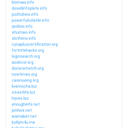
blomaio.info
dosellinfoplete.info
podtubeio.info
powerfulvolatile.info
qvidsio.info
shumaio.info
slotherio.info
cysapluscertification.org
fortnitehacks.org
loginsearch.org
aodecor.org
donorsmatch.org
nowtimes.org
casinoeing.org
livemocha.biz
streetlife.biz
hyves.biz
enoughinfo.net
pinhive.net
warnabet.net
bollym4u.me