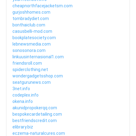
cheapnorthfacejacketsm.com
gurjoshhomes.com
tombradydiet.com
bonthaiclub.com
casusbelli-mod.com
bookplatesociety.com
lebnewsmedia.com
sonosonora.com
linkuusinternasional1.com
friendsroll.com
spiderclothing.net
wondergadgetsshop.com
seatgurunews.com
3net.info
codeplex.info
okena.info
akunidpropokerqq.com
bespokecardetailing.com
bestfriendscredit.com
elibrary.biz
eczema-naturalcures.com