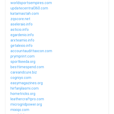
worldsportsempires.com
updatecentral360.com
katamastah.com
zqscore.net
aseleraio.info
asticio.info
egardenio.info
arxteamio.info
getalexio.info
accountaudittaxcon.com
prymprint.com
sportkeeda.org
besttimespend.com
careandcure.biz
cogniyo.com
easymagazines.org
hirfanjilasmi.com
hometricks.org
leathercraftpro.com
microgridpower.org
mixiqo.com