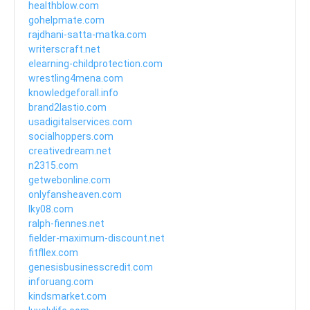
healthblow.com
gohelpmate.com
rajdhani-satta-matka.com
writerscraft.net
elearning-childprotection.com
wrestling4mena.com
knowledgeforall.info
brand2lastio.com
usadigitalservices.com
socialhoppers.com
creativedream.net
n2315.com
getwebonline.com
onlyfansheaven.com
lky08.com
ralph-fiennes.net
fielder-maximum-discount.net
fitfllex.com
genesisbusinesscredit.com
inforuang.com
kindsmarket.com