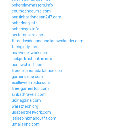
pokerplaymasters.info
courseoncourse.com
bantinbatdongsan247.com
bahednog.info
bahenxgek.info
pertamaskre.com
threadsvideoandphotodownloader.com
techgiddy.com
usalivenetwork.com
jackpotrushonline.info
ucnewshindi.com
freecellphonedatabase.com
gamersrope.com
exellewebmedia.com
free-gamestop.com
sinbadtravels.com
ukmagzine.com
wareztech.org
usabestnetwork.com
jessepinkmanoutfit.com
umailsend.com