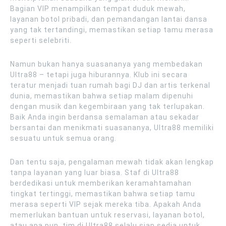
Bagian VIP menampilkan tempat duduk mewah,
layanan botol pribadi, dan pemandangan lantai dansa
yang tak tertandingi, memastikan setiap tamu merasa
seperti selebriti.
Namun bukan hanya suasananya yang membedakan
Ultra88 – tetapi juga hiburannya. Klub ini secara
teratur menjadi tuan rumah bagi DJ dan artis terkenal
dunia, memastikan bahwa setiap malam dipenuhi
dengan musik dan kegembiraan yang tak terlupakan.
Baik Anda ingin berdansa semalaman atau sekadar
bersantai dan menikmati suasananya, Ultra88 memiliki
sesuatu untuk semua orang.
Dan tentu saja, pengalaman mewah tidak akan lengkap
tanpa layanan yang luar biasa. Staf di Ultra88
berdedikasi untuk memberikan keramahtamahan
tingkat tertinggi, memastikan bahwa setiap tamu
merasa seperti VIP sejak mereka tiba. Apakah Anda
memerlukan bantuan untuk reservasi, layanan botol,
atau apa pun, tim di Ultra88 selalu siap sedia untuk