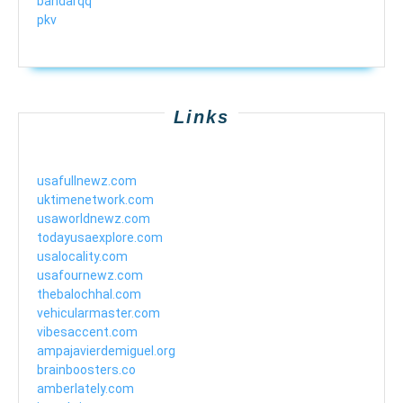
bandarqq
pkv
Links
usafullnewz.com
uktimenetwork.com
usaworldnewz.com
todayusaexplore.com
usalocality.com
usafournewz.com
thebalochhal.com
vehicularmaster.com
vibesaccent.com
ampajavierdemiguel.org
brainboosters.co
amberlately.com