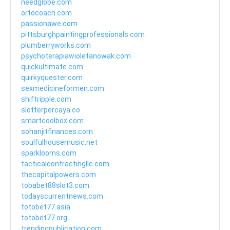
needglobe.com
ortocoach.com
passionawe.com
pittsburghpaintingprofessionals.com
plumberryworks.com
psychoterapiawioletanowak.com
quickultimate.com
quirkyquester.com
sexmedicineformen.com
shiftripple.com
slotterpercaya.co
smartcoolbox.com
sohanjitfinances.com
soulfulhousemusic.net
sparklooms.com
tacticalcontractingllc.com
thecapitalpowers.com
tobabet88slot3.com
todayscurrentnews.com
totobet77.asia
totobet77.org
trendingpublication.com