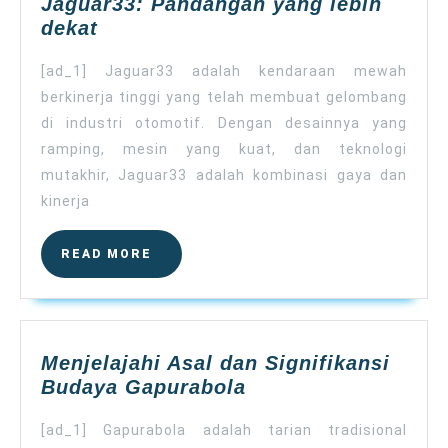
Jaguar33: Pandangan yang lebih
Mengungkap
dekat
Kekuatan
[ad_1] Jaguar33 adalah kendaraan mewah
dan
Kinerja
berkinerja tinggi yang telah membuat gelombang
Jaguar33:
di industri otomotif. Dengan desainnya yang
Pandangan
ramping, mesin yang kuat, dan teknologi
yang
mutakhir, Jaguar33 adalah kombinasi gaya dan
lebih
kinerja
dekat
READ
READ MORE
MORE
Menjelajahi Asal dan Signifikansi
Menjelajahi
Budaya Gapurabola
Asal
[ad_1] Gapurabola adalah tarian tradisional
dan