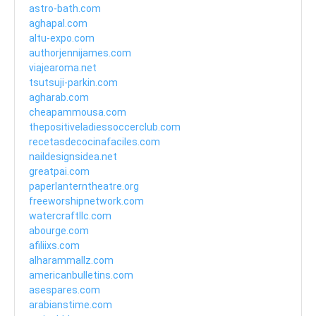
astro-bath.com
aghapal.com
altu-expo.com
authorjennijames.com
viajearoma.net
tsutsuji-parkin.com
agharab.com
cheapammousa.com
thepositiveladiessoccerclub.com
recetasdecocinafaciles.com
naildesignsidea.net
greatpai.com
paperlanterntheatre.org
freeworshipnetwork.com
watercraftllc.com
abourge.com
afiliixs.com
alharammallz.com
americanbulletins.com
asespares.com
arabianstime.com