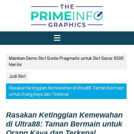
Skip
to
content
Open
Button
Mainkan Demo Slot Gratis Pragmatic untuk Slot Gacor X500
Hari Ini
Judi Slot
Rasakan Ketinggian Kemewahan di Ultra88: Taman Bermain
untuk Orang Kaya dan Terkenal
Rasakan Ketinggian Kemewahan
di Ultra88: Taman Bermain untuk
Orang Kaya dan Terkenal