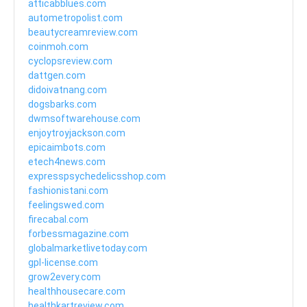
atticabblues.com
autometropolist.com
beautycreamreview.com
coinmoh.com
cyclopsreview.com
dattgen.com
didoivatnang.com
dogsbarks.com
dwmsoftwarehouse.com
enjoytroyjackson.com
epicaimbots.com
etech4news.com
expresspsychedelicsshop.com
fashionistani.com
feelingswed.com
firecabal.com
forbessmagazine.com
globalmarketlivetoday.com
gpl-license.com
grow2every.com
healthhousecare.com
healthkartreview.com