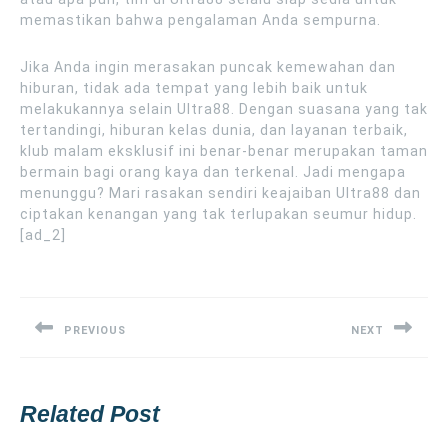
memastikan bahwa pengalaman Anda sempurna.
Jika Anda ingin merasakan puncak kemewahan dan
hiburan, tidak ada tempat yang lebih baik untuk
melakukannya selain Ultra88. Dengan suasana yang tak
tertandingi, hiburan kelas dunia, dan layanan terbaik,
klub malam eksklusif ini benar-benar merupakan taman
bermain bagi orang kaya dan terkenal. Jadi mengapa
menunggu? Mari rasakan sendiri keajaiban Ultra88 dan
ciptakan kenangan yang tak terlupakan seumur hidup.
[ad_2]
Post
navigation
PREVIOUS
NEXT
Previous
Next
post:
post:
Related Post