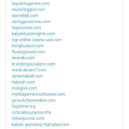
topslotxgames.com
routerloggnet.net
dantella6.com
slotsgamesone.com
hispinzone.com
kalyanbazarnights.com
top-online-casino-usa.com
honghuidoor.com
flowingtravel.com
nineniki.com
brandiospecialists.com
medicalcare7.com
adtennaball.com
nabzah.com
mongive.com
matkagameresultsview.com
getsolutionsonline.com
hispinner.org
criticalinsurance.info
nokariposter.com
kalyan-guessing-nightplay.com