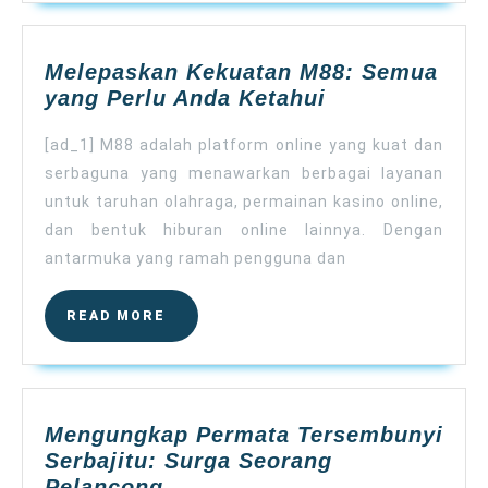
Melepaskan Kekuatan M88: Semua
Melepaskan
yang Perlu Anda Ketahui
Kekuatan
[ad_1] M88 adalah platform online yang kuat dan
M88:
Semua
serbaguna yang menawarkan berbagai layanan
yang
untuk taruhan olahraga, permainan kasino online,
Perlu
dan bentuk hiburan online lainnya. Dengan
Anda
antarmuka yang ramah pengguna dan
Ketahui
READ
READ MORE
MORE
Mengungkap Permata Tersembunyi
Serbajitu: Surga Seorang
Mengungkap
Pelancong