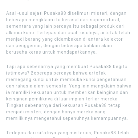
Asal -usul sejati Pusaka88 diselimuti misteri, dengan
beberapa mengklaim itu berasal dari supernatural,
sementara yang lain percaya itu sebagai produk dari
alkimia kuno. Terlepas dari asal -usulnya, artefak telah
menjadi barang yang didambakan di antara kolektor
dan penggemar, dengan beberapa bahkan akan
berusaha keras untuk mendapatkannya.
Tapi apa sebenarnya yang membuat Pusaka88 begitu
istimewa? Beberapa percaya bahwa artefak
memegang kunci untuk membuka kunci pengetahuan
dan rahasia alam semesta. Yang lain mengklaim bahwa
ia memiliki kekuatan untuk memberikan keinginan dan
keinginan pemiliknya di luar impian terliar mereka.
Tingkat sebenarnya dari kekuatan Pusaka88 tetap
menjadi misteri, dengan hanya mereka yang
memilikinya mengetahui sepenuhnya kemampuannya.
Terlepas dari sifatnya yang misterius, Pusaka88 telah