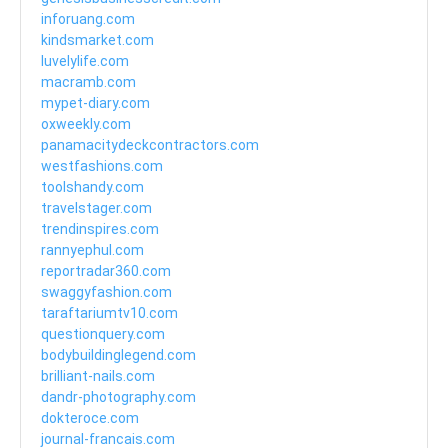
inforuang.com
kindsmarket.com
luvelylife.com
macramb.com
mypet-diary.com
oxweekly.com
panamacitydeckcontractors.com
westfashions.com
toolshandy.com
travelstager.com
trendinspires.com
rannyephul.com
reportradar360.com
swaggyfashion.com
taraftariumtv10.com
questionquery.com
bodybuildinglegend.com
brilliant-nails.com
dandr-photography.com
dokteroce.com
journal-francais.com