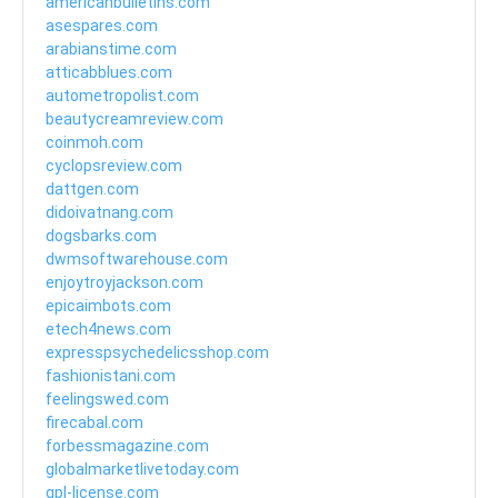
americanbulletins.com
asespares.com
arabianstime.com
atticabblues.com
autometropolist.com
beautycreamreview.com
coinmoh.com
cyclopsreview.com
dattgen.com
didoivatnang.com
dogsbarks.com
dwmsoftwarehouse.com
enjoytroyjackson.com
epicaimbots.com
etech4news.com
expresspsychedelicsshop.com
fashionistani.com
feelingswed.com
firecabal.com
forbessmagazine.com
globalmarketlivetoday.com
gpl-license.com