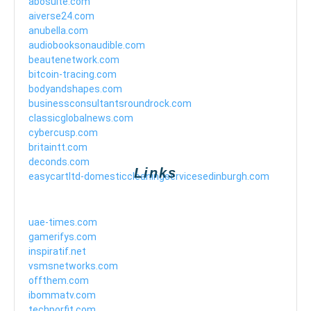
abosulte.com
aiverse24.com
anubella.com
audiobooksonaudible.com
beautenetwork.com
bitcoin-tracing.com
bodyandshapes.com
businessconsultantsroundrock.com
classicglobalnews.com
cybercusp.com
britaintt.com
deconds.com
Links
easycartltd-domesticcleaningservicesedinburgh.com
uae-times.com
gamerifys.com
inspiratif.net
vsmsnetworks.com
offthem.com
ibommatv.com
techporfit.com