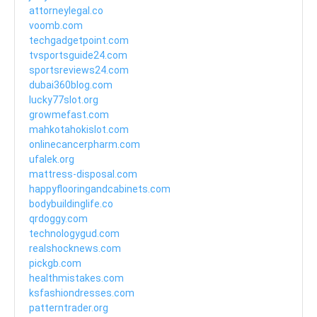
attorneylegal.co
voomb.com
techgadgetpoint.com
tvsportsguide24.com
sportsreviews24.com
dubai360blog.com
lucky77slot.org
growmefast.com
mahkotahokislot.com
onlinecancerpharm.com
ufalek.org
mattress-disposal.com
happyflooringandcabinets.com
bodybuildinglife.co
qrdoggy.com
technologygud.com
realshocknews.com
pickgb.com
healthmistakes.com
ksfashiondresses.com
patterntrader.org