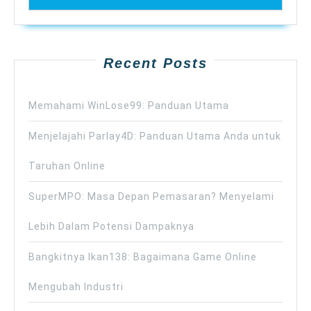
Recent Posts
Memahami WinLose99: Panduan Utama
Menjelajahi Parlay4D: Panduan Utama Anda untuk
Taruhan Online
SuperMPO: Masa Depan Pemasaran? Menyelami
Lebih Dalam Potensi Dampaknya
Bangkitnya Ikan138: Bagaimana Game Online
Mengubah Industri