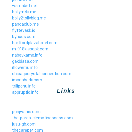
warnabet.net
bollym4u.me
bolly2tollyblog.me
pandaclub.me
flyttevask.io
byhous.com
hartfordplazahotel.com
m-918kissapk.com
nabavkame.info
gakbiasa.com
iflowerhu.info
chicagocrystalconnection.com
imanabadii.com
trilipohu.info
Links
appruptio.info
punjwanis.com
the-parcs-clematiscondos.com
jusu-gb.com
thecarepet.com