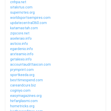
cnhpa.net
sitalotus.com
supernotes.org
worldsportsempires.com
updatecentral360.com
katamastah.com
zqscore.net
aseleraio.info
asticio.info
egardenio.info
arxteamio.info
getalexio.info
accountaudittaxcon.com
prymprint.com
sportkeeda.org
besttimespend.com
careandcure.biz
cogniyo.com
easymagazines.org
hirfanjilasmi.com
hometricks.org