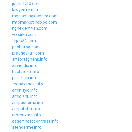
justintv10.com
lawyerule.com
mediamingleseaco.com
mtsmarketingblog.com
nghekiemtien.com
wasirku.com
tejas24.com
poolturbo.com
prachestait.com
artforafghans.info
airvendio.info
healthexe.info
puretecx.info
tecadvance.info
aminityio.info
amiolahu.info
ampacheme.info
ampullahu.info
aromaxme.info
asserthatecontrast.info
atenderme.info