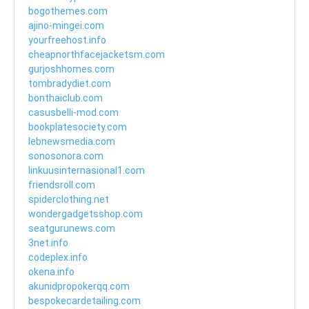
bogothemes.com
ajino-mingei.com
yourfreehost.info
cheapnorthfacejacketsm.com
gurjoshhomes.com
tombradydiet.com
bonthaiclub.com
casusbelli-mod.com
bookplatesociety.com
lebnewsmedia.com
sonosonora.com
linkuusinternasional1.com
friendsroll.com
spiderclothing.net
wondergadgetsshop.com
seatgurunews.com
3net.info
codeplex.info
okena.info
akunidpropokerqq.com
bespokecardetailing.com