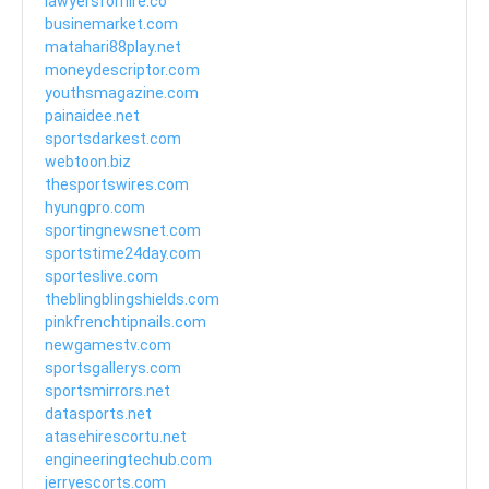
lawyersforhire.co
businemarket.com
matahari88play.net
moneydescriptor.com
youthsmagazine.com
painaidee.net
sportsdarkest.com
webtoon.biz
thesportswires.com
hyungpro.com
sportingnewsnet.com
sportstime24day.com
sporteslive.com
theblingblingshields.com
pinkfrenchtipnails.com
newgamestv.com
sportsgallerys.com
sportsmirrors.net
datasports.net
atasehirescortu.net
engineeringtechub.com
jerryescorts.com